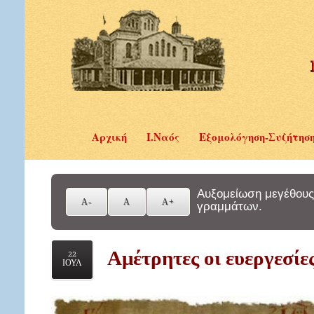
Αρχική
Ι.Ναός
Εξομολόγηση-Συζήτησ
Αυξομείωση μεγέθους
γραμμάτων.
Αμέτρητες οι ευεργεσίε
22
ΙΟΥΛ