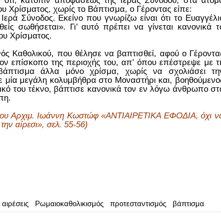
 ότι, κατόπιν αποφάσεως της Ιεράς Συνόδου, στα άτομ
του Χρίσματος, χωρίς το Βάπτισμα, ο Γέροντας είπε:
Ιερά Σύνοδος. Εκείνο που γνωρίζω είναι ότι το Ευαγγέλι
θείς σωθήσεται». Γι’ αυτό πρέπει να γίνεται κανονικά τ
ου Χρίσματος.
ενός Καθολικού, που θέλησε να βαπτισθεί, αφού ο Γέροντα
ον επίσκοπο της περιοχής του, απ’ όπου επέστρεψε με τ
 βάπτισμα άλλα μόνο χρίσμα, χωρίς να σχολιάσει τη
 μία μεγάλη κολυμβήθρα στο Μοναστήρι και, βοηθούμενο
ικό του τέκνο, βάπτισε κανονικά τον εν λόγω άνθρωπο στ
πη.
 του Αρχιμ. Ιωάννη Κωστώφ «ΑΝΤΙΑΙΡΕΤΙΚΑ ΕΦΟΔΙΑ, όχι ν
την αίρεσι», σελ. 55-56)
αιρέσεις
Ρωμαιοκαθολικισμός
προτεσταντισμός
βάπτισμα