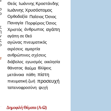
α
Θεός
Ιωάννης Κροστάνδης
ο
Ιωάννης Χρυσόστομος
ο
Ορθοδοξία
Παΐσιος Όσιος
Παναγία
Πορφύριος Όσιος
ς
αγάπη
Χριστός
άνθρωπος
η
ν
αγάπη σε Θεό
ς
αγώνας πνευματικός
ο
αιρέσεις
αμαρτία
ανθρώπινες σχέσεις
α
διάβολος
εγωισμός
εκκλησία
θάνατος
θλίψεις
θαύμα
πίστη
μετάνοια
πάθη
προσευχή
πνευματική ζωή
ταπεινοφροσύνη
ψυχή
Δημοφιλή
Θέματα (Α-Ω)