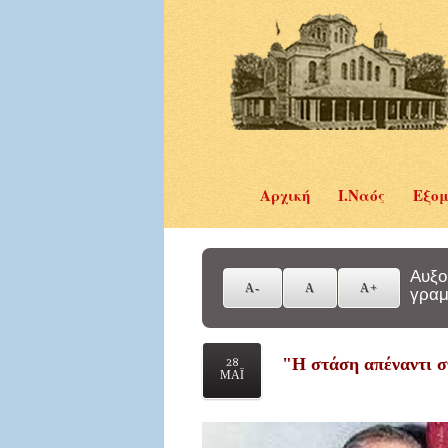
Αρχική
Ι.Ναός
Εξομ
Αυξο
γραμ
"Η στάση απέναντι σ
28
ΜΑΪ