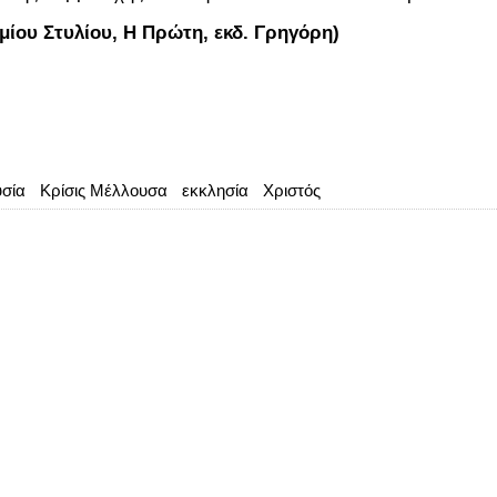
ίου Στυλίου, Η Πρώτη, εκδ. Γρηγόρη)
σία
Κρίσις Μέλλουσα
εκκλησία
Χριστός