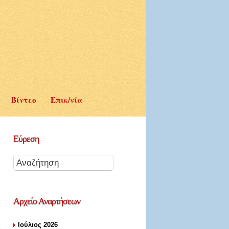
Βίντεο
Επικ/νία
Εύρεση
Αρχείο
Αναρτήσεων
Ιούλιος 2026