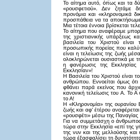
Το αίτημα αυτό, όπως και τα δ
«ρουσφετιού». Δεν ζητάμε δ
προνόμια και «κληρονομικά δι
προσπάθεια να τα αποκτήσωμε
Μια τέτοια έννοια βρίσκεται τελ
Το αίτημα που αναφέραμε μπορε
της χριστιανικής υπάρξεως κ
βασιλεία του Χριστού είναι
προσωπικής πορείας που καλύπτ
είναι η τελείωσις της ζωής μέσ
ολοκληρώνεται ουσιαστικά με τ
η φανέρωσις της Εκκλησίας σ
Εκκλησίαν»!
Η Βασιλεία του Χριστού είναι τ
ανθρώπου. Εννοείται όμως ότι
φθάνει παρά εκείνος που άρχι
κανονική τελείωσις του Α. Το 
το Α!
Η «Κληρονομία» της ουρανίου Β
ζωής και αφ’ έτέρου αναφέρεται
«ρουσφέτι» μέσω της Παναγίας
Για να συμμετάσχη ο άνθρωπος
τώρα στην Εκκλησία «επί της γή
της νυν και της μελλούσης και
τώρα έξασφαλίσει τη δυνατότητα