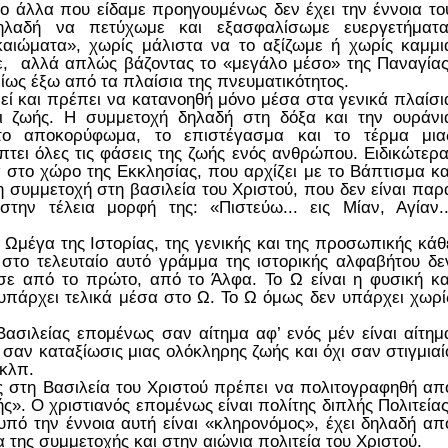
ύο άλλα που είδαμε προηγουμένως δεν έχει την έννοια το
ηλαδή να πετύχωμε και εξασφαλίσωμε ευεργετήματα
καιώματα», χωρίς μάλιστα να το αξίζωμε ή χωρίς καμμι
, αλλά απλώς βάζοντας το «μεγάλο μέσο» της Παναγίας
είως έξω από τα πλαίσια της πνευματικότητος.
ί και πρέπει να κατανοηθή μόνο μέσα στα γενικά πλαίσι
αι ζωής. Η συμμετοχή δηλαδή στη δόξα και την ουράνι
 το αποκορύφωμα, το επιστέγασμα και το τέρμα μια
ει όλες τις φάσεις της ζωής ενός ανθρώπου. Ειδικώτερα
α στο χώρο της Εκκλησίας, που αρχίζει με το Βάπτισμα κα
η συμμετοχή στη βασιλεία του Χριστού, που δεν είναι παρ
την τέλεια μορφή της: «Πιστεύω... εις Μίαν, Αγίαν..
ο Ωμέγα της Ιστορίας, της γενικής και της προσωπικής κάθ
 στο τελευταίο αυτό γράμμα της ιστορικής αλφαβήτου δε
σε από το πρώτο, από το Άλφα. Το Ω είναι η φυσική κα
Α υπάρχει τελικά μέσα στο Ω. Το Ω όμως δεν υπάρχει χωρί
ασιλείας επομένως σαν αίτημα αφ’ ενός μέν είναι αίτημ
 σαν καταξίωσις μιας ολόκληρης ζωής και όχι σαν στιγμιαί
 κλπ.
 στη Βασιλεία του Χριστού πρέπει να πολιτογραφηθή απ
ς». Ο χριστιανός επομένως είναι πολίτης διπλής Πολιτείας
 υπό την έννοια αυτή είναι «κληρονόμος», έχει δηλαδή απ
 της συμμετοχής και στην αιώνια πολιτεία του Χριστού.