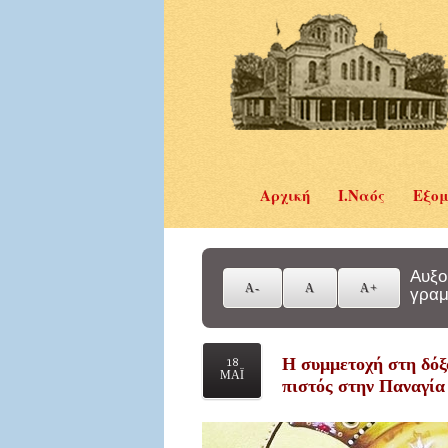
Αρχική
Ι.Ναός
Εξομ
Αυξο
γραμ
Η συμμετοχή στη δόξα
18
ΜΑΪ
πιστός στην Παναγία