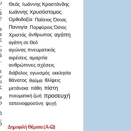
υ
Θεός
Ιωάννης Κροστάνδης
,
Ιωάννης Χρυσόστομος
ά
!
Ορθοδοξία
Παΐσιος Όσιος
Παναγία
Πορφύριος Όσιος
α
α
αγάπη
Χριστός
άνθρωπος
ς
αγάπη σε Θεό
,
αγώνας πνευματικός
ι
ά
αιρέσεις
αμαρτία
.
ανθρώπινες σχέσεις
ε
διάβολος
εγωισμός
εκκλησία
ν
θάνατος
θλίψεις
θαύμα
ι
ς
πίστη
μετάνοια
πάθη
προσευχή
πνευματική ζωή
α
ο
ταπεινοφροσύνη
ψυχή
ό
,
ό
Δημοφιλή
Θέματα (Α-Ω)