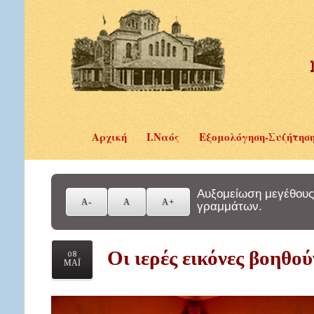
Αρχική
Ι.Ναός
Εξομολόγηση-Συζήτησ
Αυξομείωση μεγέθους
γραμμάτων.
Οι ιερές εικόνες βοηθο
08
ΜΑΪ