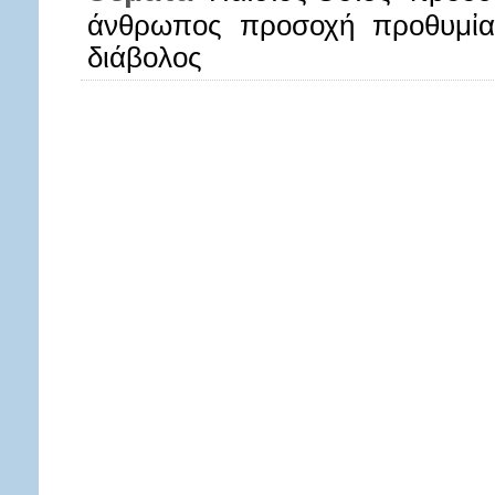
άνθρωπος
προσοχή
προθυμἰα
διάβολος