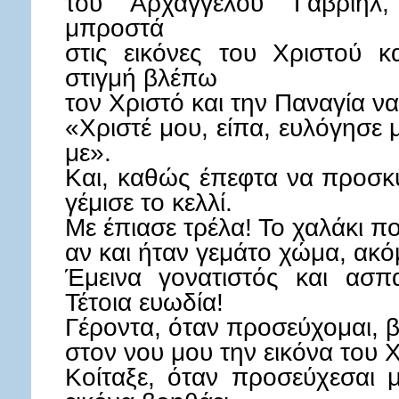
του Αρχαγγέλου Γαβριήλ,
μπροστά
στις εικόνες του Χριστού κ
στιγμή βλέπω
τον Χριστό και την Παναγία να
«Χριστέ μου, είπα, ευλόγησε 
με».
Και, καθώς έπεφτα να προσκ
γέμισε το κελλί.
Με έπιασε τρέλα! Το χαλάκι π
αν και ήταν γεμάτο χώμα, ακό
Έμεινα γονατιστός και ασπ
Τέτοια ευωδία!
Γέροντα, όταν προσεύχομαι, 
στον νου μου την εικόνα του 
Κοίταξε, όταν προσεύχεσαι 