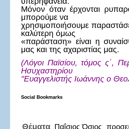
υπερηφάνεια.
Μόνον όταν έρχονται ρυπαρο
μπορούμε να
χρησιμοποιήσουμε παραστάσε
καλύτερη όμως
«παράσταση» είναι η συναί
μας και της αχαριστίας μας.
(Λόγοι Παϊσίου, τόμος ς΄, Π
Ησυχαστηρίου
"Ευαγγελιστής Ιωάννης ο Θεο
Social Bookmarks
Θέματα
Παΐσιος Όσιος
προσε