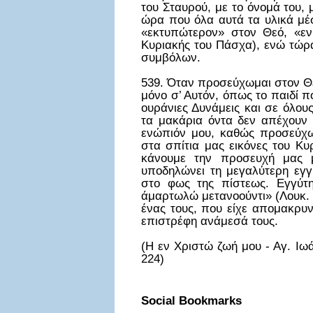
του Σταυρού, με το όνομά του,
ώρα που όλα αυτά τα υλικά μέσ
«εκτυπώτερον» στον Θεό, «εν
Κυριακής του Πάσχα), ενώ τώρ
συμβόλων.
539. Όταν προσεύχωμαι στον Θεό
μόνο σ’ Αυτόν, όπως το παιδί πο
ουράνιες Δυνάμεις και σε όλους
τα μακάρια όντα δεν απέχουν 
ενώπιόν μου, καθώς προσεύχωμ
στα σπίτια μας εικόνες του Κυ
κάνουμε την προσευχή μας μ
υποδηλώνει τη μεγαλύτερη εγγ
στο φως της πίστεως. Εγγύτη
άμαρτωλώ μετανοούντι» (Λουκ. ι
ένας τους, που είχε απομακρυν
επιστρέφη ανάμεσά τους.
(Η εν Χριστώ ζωή μου - Αγ. Ιω
224)
Social Bookmarks