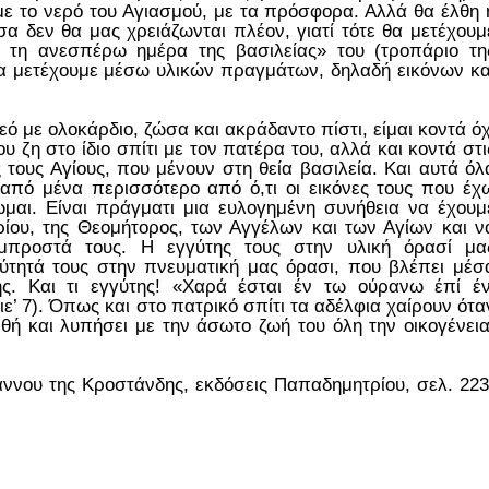
 με το νερό του Αγιασμού, με τα πρόσφορα. Αλλά θα έλθη 
α δεν θα μας χρειάζωνται πλέον, γιατί τότε θα μετέχουμ
 τη ανεσπέρω ημέρα της βασιλείας» του (τροπάριο τη
α μετέχουμε μέσω υλικών πραγμάτων, δηλαδή εικόνων κα
 με ολοκάρδιο, ζώσα και ακράδαντο πίστι, είμαι κοντά όχ
υ ζη στο ίδιο σπίτι με τον πατέρα του, αλλά και κοντά στι
 τους Αγίους, που μένουν στη θεία βασιλεία. Και αυτά όλ
από μένα περισσότερο από ό,τι οι εικόνες τους που έχ
αι. Είναι πράγματι μια ευλογημένη συνήθεια να έχουμ
ρίου, της Θεομήτορος, των Αγγέλων και των Αγίων και ν
προστά τους. Η εγγύτης τους στην υλική όρασί μα
ύτητά τους στην πνευματική μας όρασι, που βλέπει μέσ
ς. Και τι εγγύτης! «Χαρά έσται έν τω ούρανω έπί έν
ε’ 7). Όπως και στο πατρικό σπίτι τα αδέλφια χαίρουν ότα
θή και λυπήσει με την άσωτο ζωή του όλη την οικογένεια
άννου της Κροστάνδης, εκδόσεις Παπαδημητρίου, σελ. 223