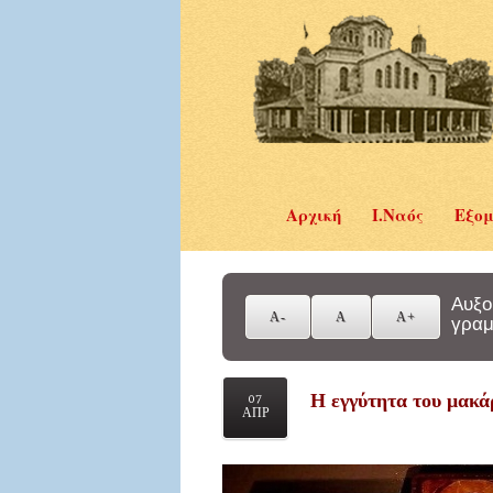
Αρχική
Ι.Ναός
Εξομ
Αυξο
γραμ
Η εγγύτητα του μακά
07
ΑΠΡ