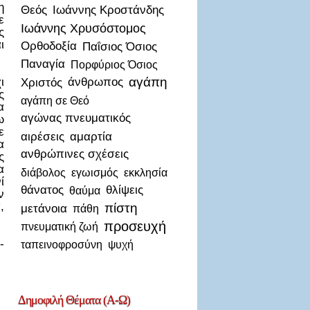
η
Θεός
Ιωάννης Κροστάνδης
ε
Ιωάννης Χρυσόστομος
ς
ι
Ορθοδοξία
Παΐσιος Όσιος
Παναγία
Πορφύριος Όσιος
αγάπη
ι
Χριστός
άνθρωπος
ς
αγάπη σε Θεό
α
αγώνας πνευματικός
ω
ε
αιρέσεις
αμαρτία
α
ανθρώπινες σχέσεις
ς
α
διάβολος
εγωισμός
εκκλησία
ί
θάνατος
θλίψεις
θαύμα
ν
,
πίστη
μετάνοια
πάθη
προσευχή
πνευματική ζωή
-
ταπεινοφροσύνη
ψυχή
Δημοφιλή
Θέματα (Α-Ω)