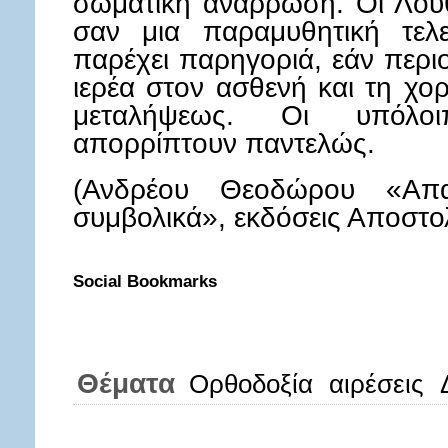
σωματική ανάρρωση. Οι Λουθ
σαν μια παραμυθητική τελ
παρέχει παρηγοριά, εάν περι
ιερέα στον ασθενή και τη χο
μεταλήψεως. Οι υπόλοι
απορρίπτουν παντελώς.
(Ανδρέου Θεοδώρου «Απα
συμβολικά», εκδόσεις Αποστολ
Social Bookmarks
Θέματα
Ορθοδοξία
αιρέσεις