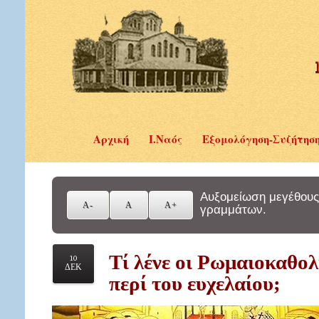
Αρχική
Ι.Ναός
Εξομολόγηση-Συζήτησ
Αυξομείωση μεγέθους
γραμμάτων.
Τί λένε οι Ρωμαιοκαθολ
10
ΔΕΚ
περί του ευχελαίου;