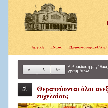
Αρχική
Ι.Ναός
Εξομολόγηση-Συζήτησ
Αυξομείωση μεγέθους
γραμμάτων.
Θεραπεύονται όλοι ανεξ
09
ΔΕΚ
ευχελαίου;