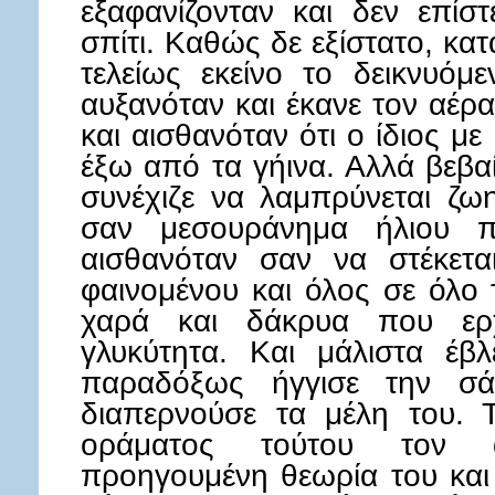
εξαφανίζονταν και δεν επίστ
σπίτι. Καθώς δε εξίστατο, κα
τελείως εκείνο το δεικνυόμ
αυξανόταν και έκανε τον αέρ
και αισθανόταν ότι ο ίδιος μ
έξω από τα γήινα. Αλλά βεβα
συνέχιζε να λαμπρύνεται ζω
σαν μεσουράνημα ήλιου 
αισθανόταν σαν να στέκετα
φαινομένου και όλος σε όλο 
χαρά και δάκρυα που ερχ
γλυκύτητα. Και μάλιστα έβ
παραδόξως ήγγισε την σά
διαπερνούσε τα μέλη του. 
οράματος τούτου τον 
προηγουμένη θεωρία του και 