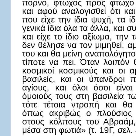
πόρνο, φτωχός προς φτωχό 
και αφού αναλογισθεί ότι κα
που είχε την ίδια ψυχή, τα ίδι
γενικά ίδια όλα τα άλλα, και 
και είχε το ίδιο αξίωμα, την
δεν θέλησε να τον μιμηθεί, 
του και θα μείνη αναπολόγητο
τίποτε να πει. Όταν λοιπόν 
κοσμικοί κοσμικούς και οι α
βασιλείς, και οι ύπανδροι 
αγίους, και όλοι όσοι είν
όμοιούς τους στη βασιλεία 
τότε τέτοια ντροπή και θα
όπως ακριβώς ο πλούσιος ε
στους κόλπους του Αβραάμ, 
μέσα στη φωτιά» (τ. 19Γ, σελ.