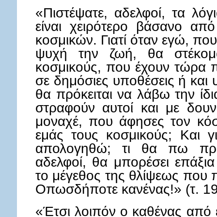
«Πιστέψατε, αδελφοί, τα λό
είναι χειρότερο βάσανο απ
κοσμικών. Γιατί όταν εγώ, πο
ψυχή την ζωή, θα στέκομαι
κοσμικούς, που έχουν τώρα πα
σε δημόσιες υποθέσεις ή και 
θα πρόκειται να λάβω την ίδι
στραφούν αυτοί και με δουν
μοναχέ, που άφησες τον κόσ
εμάς τους κοσμικούς; Και γι
απολογηθώ; τι θα πω προς
αδελφοί, θα μπορέσει επάξια
το μέγεθος της θλίψεως που πρ
Οπωσδήποτε κανένας!» (τ. 19Γ
«Έτσι λοιπόν ο καθένας από