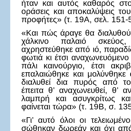
ήταν και αυτός καθαρός στο
οράσεις και αποκαλύψεις το
προφήτες» (τ. 19Α, σελ. 151-5
«Και πώς άραγε θα διαλυθού
χάλκινο παλαιό σκεύος
αχρηστεύθηκε από ιό, παραδίδ
φωτιά κι έτσι αναχωνευόμενο
πάλι καινούργιο, έτσι ακρι
επαλαιώθηκε και μολύνθηκε 
διαλυθεί δια πυρός από τ
έπειτα θ’ αναχωνευθεί, θ’ αν
λαμπρή και ασυγκρίτως κα
φαίνεται τώρα» (τ. 19Β, σ. 135
«Γι’ αυτό όλοι οι τελειωμέν
σώθηκαν δωρεάν και όχι από 