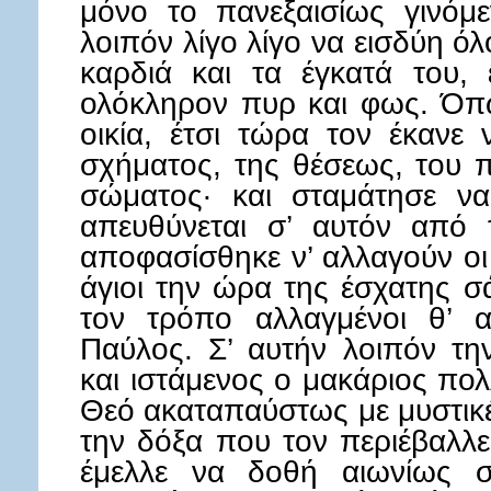
μόνο το πανεξαισίως γινόμ
λοιπόν λίγο λίγο να εισδύη ό
καρδιά και τα έγκατά του,
ολόκληρον πυρ και φως. Όπ
οικία, έτσι τώρα τον έκανε
σχήματος, της θέσεως, του π
σώματος· και σταμάτησε ν
απευθύνεται σ’ αυτόν από τ
αποφασίσθηκε ν’ αλλαγούν οι
άγιοι την ώρα της έσχατης σά
τον τρόπο αλλαγμένοι θ’ 
Παύλος. Σ’ αυτήν λοιπόν τη
και ιστάμενος ο μακάριος πο
Θεό ακαταπαύστως με μυστικ
την δόξα που τον περιέβαλλε
έμελλε να δοθή αιωνίως σ