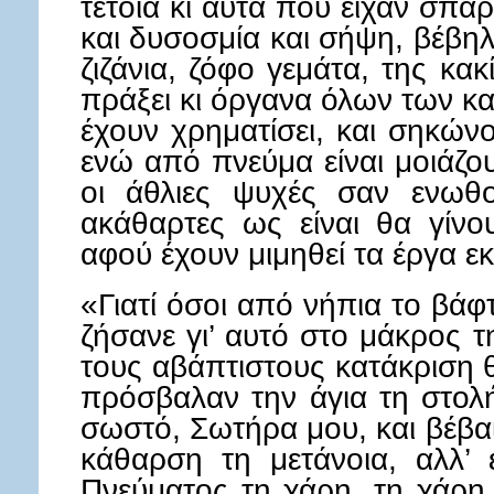
τέτοια κι αυτά που είχαν σπα
και δυσοσμία και σήψη, βέβη
ζιζάνια, ζόφο γεμάτα, της κα
πράξει κι όργανα όλων των 
έχουν χρηματίσει, και σηκώνο
ενώ από πνεύμα είναι μοιάζο
οι άθλιες ψυχές σαν ενωθο
ακάθαρτες ως είναι θα γίνο
αφού έχουν μιμηθεί τα έργα εκε
«Γιατί όσοι από νήπια το βάφ
ζήσανε γι’ αυτό στο μάκρος τ
τους αβάπτιστους κατάκριση θε
πρόσβαλαν την άγια τη στολή
σωστό, Σωτήρα μου, και βέβα
κάθαρση τη μετάνοια, αλλ’
Πνεύματος τη χάρη, τη χάρη