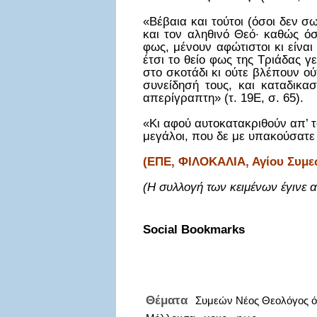
«Βέβαια και τούτοι (όσοι δεν σ
και τον αληθινό Θεό· καθώς όσ
φως, μένουν αφώτιστοι κι είναι
έτσι το θείο φως της Τριάδας γ
στο σκοτάδι κι ούτε βλέπουν ού
συνείδησή τους, και καταδικα
απερίγραπτη» (τ. 19Ε, σ. 65).
«Κι αφού αυτοκατακριθούν απ’ τα
μεγάλοι, που δε με υπακούσατε 
(ΕΠΕ, ΦΙΛΟΚΑΛΙΑ, Αγίου Συμε
(Η συλλογή των κειμένων έγινε 
Social Bookmarks
Θέματα
Συμεών Νέος Θεολόγος ό