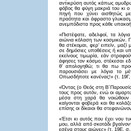
αντικρύση αυτός κάπως αμυδρώ
φόβος θα φύγη μακριά του κι ο
πηγή που χύνει αισθητώς με
πραότητα και άφραστο γλυκασμό
ανεμπόδιστα προς κάθε υπακοή 
«Πιστέψατε, αδελφοί, τα λόγι
αιώνια κόλαση των κοσμικών. Γ
θα στέκομαι, φερ’ ειπείν, μαζί
σε δημόσιες υποθέσεις ή και υπ
εκείνους τιμωρία, εάν στραφού
άφησες τον κόσμο, στέκεσαι εδώ
θ’ απολογηθώ; τι θα πω προς
παρουσιάσει με λόγια το μέ
Οπωσδήποτε κανένας!» (τ. 19Γ, 
«Όντας (ο Θεός στη Β΄Παρουσία
τους προς αυτόν, ενώ οι αμαρτω
μέσα στη χαρά θα νοιώθουν 
καίγονται φοβερά και θα κολάζ
επίσης οι δίκαιοι θα στεφανώνοντ
«Έτσι κι αυτός που έχει νου τυ
μου, αλλά από σκοτάδι βγαίνοντ
εσένα στους αιώνες» (τ. 19Ε, σ. 