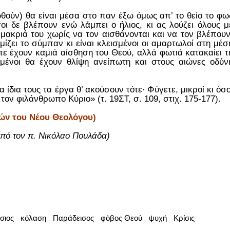
ωθούν) θα είναι μέσα στο παν έξω όμως απ’ το θείο το φω
οι δε βλέπουν ενώ λάμπει ο ήλιος, κι ας λούζει όλους μ
 μακριά του χωρίς να τον αισθάνονται και να τον βλέπουν
εμίζει το σύμπαν κι είναι κλεισμένοι οι αμαρτωλοί στη μέσ
τε έχουν καμιά αίσθηση του Θεού, αλλά φωτιά κατακαίει τ
σμένοι θα έχουν θλίψη ανείπωτη και στους αιώνες οδύν
 ίδια τους τα έργα θ’ ακούσουν τότε· Φύγετε, μικροί κι όσο
τον φιλάνθρωπο Κύριο» (τ. 19ΣΤ, σ. 109, στιχ. 175-177).
ών του Νέου Θεολόγου)
από τον π. Νικόλαο Πουλάδα)
σιος
κόλαση
Παράδεισος
φὀβος Θεοὐ
ψυχή
Κρίσις