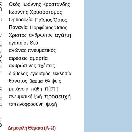
ς
Θεός
Ιωάννης Κροστάνδης
η
Ιωάννης Χρυσόστομος
,
ι
Ορθοδοξία
Παΐσιος Όσιος
Παναγία
Πορφύριος Όσιος
αγάπη
ν
Χριστός
άνθρωπος
,
αγάπη σε Θεό
ι
αγώνας πνευματικός
ε
υ
αιρέσεις
αμαρτία
ε
ανθρώπινες σχέσεις
α
;
διάβολος
εγωισμός
εκκλησία
θάνατος
θλίψεις
θαύμα
ς
πίστη
μετάνοια
πάθη
,
προσευχή
πνευματική ζωή
α
ς
ταπεινοφροσύνη
ψυχή
έ
ό
Δημοφιλή
Θέματα (Α-Ω)