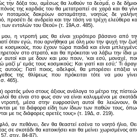
ς την δόξα του, αμέσως θα λυθούν τα δεσμά, ο δε δήμιο
 πόνος της καρδιάς του θα μετατραπεί σε χαρά και θα γίν
ν ποταμούς δακρύων ασταμάτητα, νοητώς δε γαλήνη
, προσέτι δε ανδρεία και την τάση να τρέχη ελεύθερα κα
των εντολών του Θεού» (τ. 19Α,σ. 485).
α μου, η ντροπή μας θα είναι χειρότερο βάσανο από τη
ιατί όταν εγώ, που αρνήθηκα με όλη μου την ψυχή την ζωή
 με κοσμικούς, που έχουν τώρα παιδιά και είναι μπλεγμένο
ηρετούν στο στρατό, και θα πρόκειται να λάβω την ίδια μ
ν αυτοί και με δουν και μου πουν, ‘και εσύ, μοναχέ, πο
 μαζί μ’ εμάς τους κοσμικούς; Και γιατί και εσύ;’ Τι άραγ
 αυτούς; Γιατί ποιος, αδελφοί, θα μπορέσει επάξια ν
γεθος της θλίψεως που πρόκειται τότε να μου γίνει
σ. 465).
) ορατός μόνο στους άξιους ανάλογα το μέτρο της πίστεώ
λοί θα είναι στο φως σαν να είναι καλυμμένοι με σκοτάδι
ντροπή, μέσα στην ευφροσύνη αυτοί θα λειώνουν, θ
ονται με τα διάφορα είδη των ίδιων των παθών τους, όπω
αι με τις διάφορες αρετές τους» (τ. 19Δ, σ. 219).
φλό, αν πεθάνει, δεν θα θεαστεί εσένα το νοητό ήλιο, Θε
ας σε σκοτάδι θα κατοικήσει και θα μείνει χωρισμένος απ
57, στιχ. 84-87).