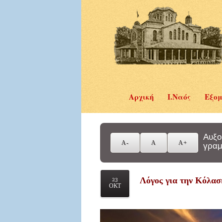
Αρχική
Ι.Ναός
Εξομ
Αυξο
γραμ
Λόγος για την Κόλασ
23
ΟΚΤ