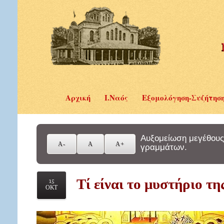
Αρχική
Ι.Ναός
Εξομολόγηση-Συζήτησ
Αυξομείωση μεγέθους
γραμμάτων.
Τί είναι το μυστήριο τη
15
ΟΚΤ