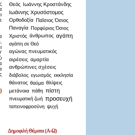
ς
Θεός
Ιωάννης Κροστάνδης
α
Ιωάννης Χρυσόστομος
ι
ε
Ορθοδοξία
Παΐσιος Όσιος
Παναγία
Πορφύριος Όσιος
αγάπη
Χριστός
άνθρωπος
α
,
αγάπη σε Θεό
ι
αγώνας πνευματικός
’
ύ
αιρέσεις
αμαρτία
α
ανθρώπινες σχέσεις
α
ς
διάβολος
εγωισμός
εκκλησία
θάνατος
θλίψεις
θαύμα
πίστη
ή
μετάνοια
πάθη
προσευχή
πνευματική ζωή
ταπεινοφροσύνη
ψυχή
Δημοφιλή
Θέματα (Α-Ω)