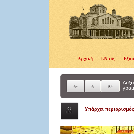
Αρχική
Ι.Ναός
Εξομ
Αυξο
γραμ
Υπάρχει περιορισμός
04
ΟΚΤ