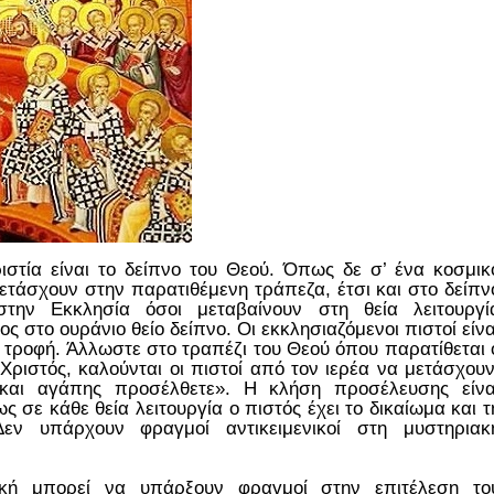
ιστία είναι το δείπνο του Θεού. Όπως δε σ’ ένα κοσμικ
ετάσχουν στην παρατιθέμενη τράπεζα, έτσι και στο δείπν
την Εκκλησία όσοι μεταβαίνουν στη θεία λειτουργί
ς στο ουράνιο θείο δείπνο. Οι εκκλησιαζόμενοι πιστοί είνα
α τροφή. Άλλωστε στο τραπέζι του Θεού όπου παρατίθεται 
ριστός, καλούνται οι πιστοί από τον ιερέα να μετάσχουν
αι αγάπης προσέλθετε». Η κλήση προσέλευσης είνα
ς σε κάθε θεία λειτουργία ο πιστός έχει το δικαίωμα και τ
Δεν υπάρχουν φραγμοί αντικειμενικοί στη μυστηριακ
κή μπορεί να υπάρξουν φραγμοί στην επιτέλεση το