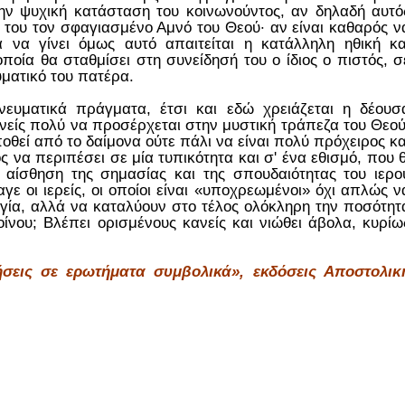
ην ψυχική κατάσταση του κοινωνούντος, αν δηλαδή αυτό
α του τον σφαγιασμένο Αμνό του Θεού· αν είναι καθαρός ν
α να γίνει όμως αυτό απαιτείται η κατάλληλη ηθική κα
ποία θα σταθμίσει στη συνείδησή του ο ίδιος ο πιστός, σ
ματικό του πατέρα.
υματικά πράγματα, έτσι και εδώ χρειάζεται η δέουσ
ανείς πολύ να προσέρχεται στην μυστική τράπεζα του Θεού
ποθεί από το δαίμονα ούτε πάλι να είναι πολύ πρόχειρος κα
ος να περιπέσει σε μία τυπικότητα και σ' ένα εθισμό, που θ
αίσθηση της σημασίας και της σπουδαιότητας του ιερο
ε οι ιερείς, οι οποίοι είναι «υποχρεωμένοι» όχι απλώς ν
ργία, αλλά να καταλύουν στο τέλος ολόκληρη την ποσότητ
οίνου; Βλέπει ορισμένους κανείς και νιώθει άβολα, κυρίω
εις σε ερωτήματα συμβολικά», εκδόσεις Αποστολικ