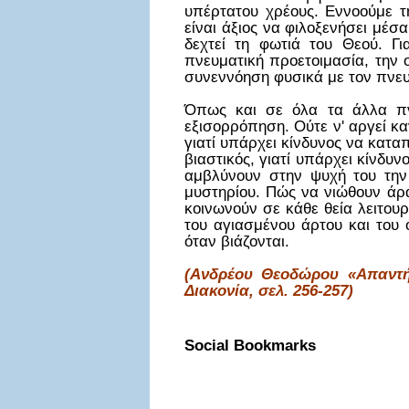
υπέρτατου χρέους. Εννοούμε τ
είναι άξιος να φιλοξενήσει μέσ
δεχτεί τη φωτιά του Θεού. Γι
πνευματική προετοιμασία, την ο
συνεννόηση φυσικά με τον πνευ
Όπως και σε όλα τα άλλα πνε
εξισορρόπηση. Ούτε ν' αργεί κ
γιατί υπάρχει κίνδυνος να κατα
βιαστικός, γιατί υπάρχει κίνδυν
αμβλύνουν στην ψυχή του την 
μυστηρίου. Πώς να νιώθουν άραγ
κοινωνούν σε κάθε θεία λειτου
του αγιασμένου άρτου και του 
όταν βιάζονται.
(Ανδρέου Θεοδώρου «Απαντήσ
Διακονία, σελ. 256-257)
Social Bookmarks