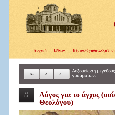
Αρχική
Ι.Ναός
Εξομολόγηση-Συζήτησ
Αυξομείωση μεγέθους
γραμμάτων.
Λόγος για το άγχος (οσ
21
ΣΕΠ
Θεολόγου)