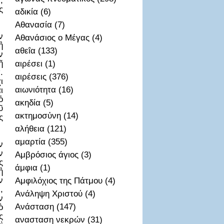
,
ς
αδικία (6)
Αθανασία (7)
ν
Αθανάσιος ο Μέγας (4)
ἢ
αθεΐα (133)
ν
ῆ
αιρέσει (1)
.
αιρέσεις (376)
ι
αιωνιότητα (16)
ι
ὁ
ακηδία (5)
ῦ
ακτημοσὐνη (14)
ς
αλήθεια (121)
αμαρτία (355)
ν
ν
Αμβρόσιος άγιος (3)
ς
άμφια (1)
ἢ
ν
Αμφιλόχιος της Πάτμου (4)
,
Ανάληψη Χριστού (4)
ν
Ανάσταση (147)
ὸ
ς
ανασταση νεκρών (31)