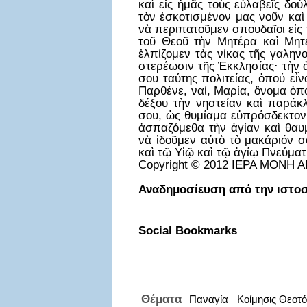
καὶ εἰς ἠμᾶς τοὺς εὐλαβεῖς δού
τὸν ἐσκοτισμένον μας νοῦν καὶ
νὰ περιπατοῦμεν σπουδαῖοι εἰς 
τοῦ Θεοῦ τὴν Μητέρα καὶ Μητ
ἐλπίζομεν τὰς νίκας τῆς γαλην
στερέωσιν τῆς Ἐκκλησίας· τὴν 
σου ταύτης πολιτείας, ὁπού εἶ
Παρθένε, ναί, Μαρία, ὄνομα ὁπ
δέξου τὴν νηστείαν καὶ παράκ
σου, ὡς θυμίαμα εὐπρόσδεκτον
ἀσπαζόμεθα τὴν ἁγίαν καὶ θαυμ
νὰ ἰδοῦμεν αὐτὸ τὸ μακάριόν 
καὶ τῷ Υἱῷ καὶ τῷ ἁγίῳ Πνεύματ
Copyright © 2012 ΙΕΡΑ ΜΟΝΗ 
Αναδημοσίευση από την ιστο
Social Bookmarks
Θέματα
Παναγία
Κοίμησις Θεοτ