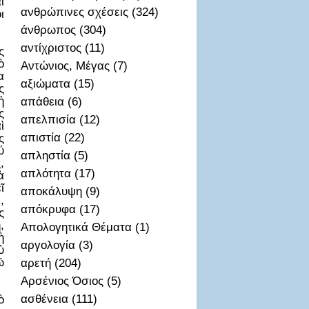
ὶ
ανθρώπινες σχέσεις (324)
ι
άνθρωπος (304)
αντίχριστος (11)
ς
ὸ
Αντώνιος, Μέγας (7)
α
αξιώματα (15)
ς
ἡ
απἀθεια (6)
ς
απελπισία (12)
ὶ
απιστία (22)
ς
ύ
απληστία (5)
,
απλότητα (17)
ὰ
ῖ
αποκάλυψη (9)
,
απόκρυφα (17)
ς
,
Απολογητικά Θέματα (1)
ὴ
αργολογία (3)
ὺ
ῶ
αρετή (204)
Αρσένιος Όσιος (5)
ασθένεια (111)
ὸ