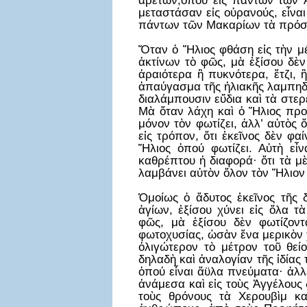
ἀρετῶν,ὁπού εἰς πάντων τῶν Ἁ
μεταστάσαν εἰς οὐρανούς, εἶνα
πάντων τῶν Μακαρίων τὰ πρόσωπ
Ὅταν ὁ Ἥλιος φθάση εἰς τὴν μέ
ἀκτίνων τὸ φῶς, μὰ ἐξίσου δὲν
ἀραιότερα ἢ πυκνότερα, ἔτζι,
ἀπαύγασμα τῆς ἡλιακῆς λαμπηδ
διαλάμπουσιν εὔδια καὶ τὰ στερ
Μὰ ὅταν λάχη καὶ ὁ Ἥλιος προσ
μόνον τὸν φωτίζει, ἀλλ’ αὐτὸς ὅ
εἰς τρόπον, ὅτι ἐκεῖνος δὲν φα
Ἥλιος ὁπού φωτίζει. Αὐτὴ εἶ
καθρέπτου ἡ διαφορά· ὅτι τὰ μ
λαμβάνει αὐτὸν ὅλον τὸν Ἥλιον
Ὁμοίως ὁ ἄδυτος ἐκεῖνος τῆς 
ἁγίων, ἐξίσου χύνει εἰς ὅλα 
φῶς, μὰ ἐξίσου δὲν φωτίζοντ
φωτοχυσίας, ὡσὰν ἕνα μερικὸν 
ὀλιγώτερον τὸ μέτρον τοῦ θεί
δηλαδὴ καὶ ἀναλογίαν τῆς ἰδίας 
ὁπού εἶναι ἄϋλα πνεύματα· ἀλλ
ἀνάμεσα καὶ εἰς τοὺς Ἀγγέλους 
τοὺς θρόνους τὰ Χερουβὶμ κα