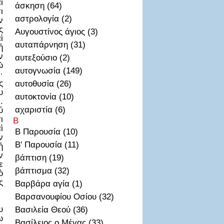
ι
άσκηση (64)
ι
αστρολογία (2)
ν
ς
Αυγουστίνος άγιος (3)
ὶ
αυταπάρνηση (31)
ἡ
ν
αυτεξούσιο (2)
ῶ
αυτογνωσία (149)
·
ς
αυτοθυσἰα (26)
υ
αυτοκτονία (10)
.
αχαριστία (6)
ύ
ι
Β
ὶ
Β Παρουσία (10)
ν
Β' Παρουσία (11)
ἡ
ν
βάπτιση (19)
ε
βάπτισμα (32)
ὸ
ς
Βαρβάρα αγία (1)
Βαρσανουφίου Οσίου (32)
υ
Βασιλεία Θεού (36)
ω
Βασίλειος ο Μέγας (33)