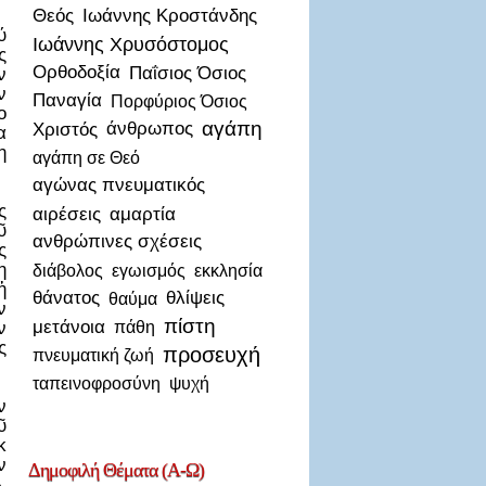
Θεός
Ιωάννης Κροστάνδης
ύ
Ιωάννης Χρυσόστομος
ς
Ορθοδοξία
Παΐσιος Όσιος
ν
ν
Παναγία
Πορφύριος Όσιος
ο
αγάπη
Χριστός
άνθρωπος
α
η
αγάπη σε Θεό
αγώνας πνευματικός
ς
αιρέσεις
αμαρτία
ῦ
ανθρώπινες σχέσεις
ς
η
διάβολος
εγωισμός
εκκλησία
ἡ
θάνατος
θλίψεις
θαύμα
ν
πίστη
μετάνοια
πάθη
ν
ς
προσευχή
πνευματική ζωή
ταπεινοφροσύνη
ψυχή
ν
ῦ
κ
ν
Δημοφιλή
Θέματα (Α-Ω)
.