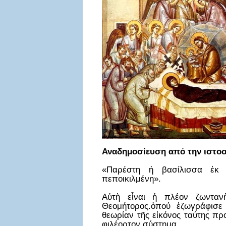
Αναδημοσίευση από την ιστο
«Παρέστη ἡ βασίλισσα ἐκ 
πεποικιλμένη».
Αὐτὴ εἶναι ἡ πλέον ζωνταν
Θεομήτορος.ὁπού ἐζωγράφισε
θεωρίαν τῆς εἰκόνος ταύτης π
φιλέορτον σύστημα.