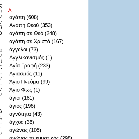
ς
Α
ὶ
ν
αγάπη (608)
ν
Αγάπη Θεού (353)
ῦ
ὸ
αγάπη σε Θεό (248)
αγάπη σε Χριστό (167)
άγγελοι (73)
ὰ
ν
Αγγλικανισμός (1)
ἱ
Αγία Γραφή (233)
ς
,
Αγιασμός (11)
ν
Άγιο Πνεύμα (99)
.
ν
Άγιο Φως (1)
ν
άγιοι (181)
άγιος (198)
ῷ
αγνότητα (43)
ς
άγχος (36)
.
·
αγώνας (105)
ν
αγώνας πνευματικός (298)