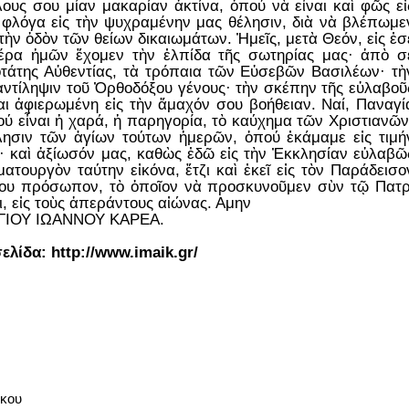
λους σου μίαν μακαρίαν ἀκτίνα, ὁπού νὰ εἶναι καὶ φῶς εἰ
 φλόγα εἰς τὴν ψυχραμένην μας θέλησιν, διὰ νὰ βλέπωμε
τὴν ὁδὸν τῶν θείων δικαιωμάτων. Ἠμεῖς, μετὰ Θεόν, εἰς ἐσ
έρα ἡμῶν ἔχομεν τὴν ἐλπίδα τῆς σωτηρίας μας· ἀπὸ σ
οτάτης Αὐθεντίας, τὰ τρόπαια τῶν Εὐσεβῶν Βασιλέων· τὴ
ἀντίληψιν τοῦ Ὀρθοδόξου γένους· τὴν σκέπην τῆς εὐλαβοῦ
ναι ἀφιερωμένη εἰς τὴν ἄμαχόν σου βοήθειαν. Ναί, Παναγί
ού εἶναι ἡ χαρά, ἡ παρηγορία, τὸ καύχημα τῶν Χριστιανῶν
λησιν τῶν ἁγίων τούτων ἡμερῶν, ὁπού ἐκάμαμε εἰς τιμή
· καὶ ἀξίωσόν μας, καθὼς ἐδῶ εἰς τὴν Ἐκκλησίαν εὐλαβῶ
ατουργὸν ταύτην εἰκόνα, ἔτζι καὶ ἐκεῖ εἰς τὸν Παράδεισο
σου πρόσωπον, τὸ ὁποῖον νὰ προσκυνοῦμεν σὺν τῷ Πατρ
ι, εἰς τοὺς ἀπεράντους αἰώνας. Αμην
ΑΓΙΟΥ ΙΩΑΝΝΟΥ ΚΑΡΕΑ.
σελίδα:
http://www.imaik.gr/
όκου