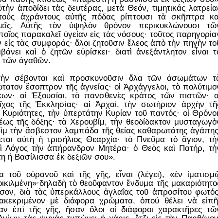
τὴν ἀποδίδει τὰς δευτέρας, μετὰ Θεόν, τιμητικάς λατρεία
τοὺς ἀχράντους αὐτῆς πόδας ρίπτουσι τὰ σκῆπτρα κα
λεῖς. Αὐτῆς τὸν ὑψηλὸν θρόνον περικυκλώνουσι τῶ
οῖος παρακαλεῖ ὑγείαν εἰς τὰς νόσους· τοῦτος παρηγορία
αν εἰς τὰς συμφοράς· ὅλοι ζητοῦσιν ἔλεος ἀπὸ τὴν πηγὴν το
άνει καὶ ὁ ζητῶν εὑρίσκει· διατὶ ἀνεξάντλητον εἶναι τ
ὴ τῶν ἀγαθῶν.
τὴν σέβονται καὶ προσκυνοῦσιν ὅλα τῶν ἀσωμάτων τ
ώτατον ἔσοπτρον τῆς ἁγνείας· οἱ Ἀρχάγγελοι, τὸ πολύτιμο
ων· αἱ Ἐξουσίαι, τὸ πανσθενὲς κράτος τῶν πιστῶν· α
ῖχος τῆς Ἐκκλησίας· αἱ Ἀρχαί, τὴν σωτήριον ἀρχὴν τῆ
υριότητες, τὴν ὑπερτάτην Κυρίαν τοῦ παντός· οἱ Θρόνοι
έως τῆς δόξης· τὰ Χερουβίμ, τὴν θεοδίδακτον μυσταγωγὸ
ὶμ τὴν ἄσβεστον λαμπάδα τῆς θείας καθαρωτάτης ἀγάπης
ται αὐτὴ ἡ τρισήλιος Θεαρχία· τὸ Πνεῦμα τὸ ἅγιον, τὴ
ὶ Λόγος τὴν ἀπήρανδρον Μητέρα· ὁ Θεὸς καὶ Πατήρ, τὴ
 ἡ Βασίλισσα ἐκ δεξιῶν σου».
τοῦ οὐρανοῦ καὶ τῆς γῆς, εἶναι (λέγει), «ἐν ἱματισμ
ικιλμένη»·δηλαδὴ τὸ θεοΰφαντον ἔνδυμα τῆς μακαριότητο
ρυσον, διὰ τὰς ὑπερκάλλους ἀγλαΐας τοῦ ἀπροσίτου φωτός
ιακεκριμένον μὲ διάφορα χρώματα, ὁπού θέλει νὰ εἰπῆ
ν ἐπὶ τῆς γῆς, ἤσαν ὅλοι οἱ διάφοροι χαρακτῆρες τῶ