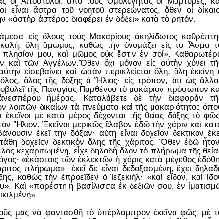
ς οἱ Ἀπόστολοι, ἀπὸ τοὺς Ὁμολογητάς οἱ Μάρτυρες, κα
οι εἶναι ἄστρα τοῦ νοητοῦ στερεώνατος, ὅθεν οἱ δίκαιο
 «ἀστὴρ ἀστέρος διαφέρει ἐν δόξει» κατὰ τὸ ρητόν.
άμεσα εἰς ὅλους τούς Μακαρίους ἀκηλίδωτος καθρέπτη
 καλή, ὅλη ἄμωμος, καθὼς τὴν ὀνομάζει εἰς τὸ Ἆσμα τ
 πλησίον μου, καὶ μῶμος οὐκ ἔστιν ἐν σοί». Καθαρωτέρ
 καὶ τῶν Ἀγγέλων.Ὅθεν ὄχι μόνον εἰς αὐτὴν χύνει τῆ
αὐτὴν εἰσεβαίνει καὶ ὡσὰν περικλείεται ὅλη, ὅλη ἐκείνη 
λος, ὅλος τῆς δόξης ὁ Ἥλιος· εἰς τρόπον, ὅτι ὡς ἄλλο
ινοβολεῖ τῆς Παναγίας Παρθένου τὸ μακάριον πρόσωπον κα
ἀνεσπέρου ἡμέρας. Καταλάβετε δὲ τὴν διαφορὰν τῆ
ῶν λοιπῶν δικαίων τὰ πνεύματα καὶ τῆς μακαριότητος ὁπο
ι ἐκεῖνοι μὲ κατὰ μέρος δέχονται τῆς θείας δόξης τὸ φῶς
 τὸν Ἥλιον. Ἐκεῖνοι μερικῶς ἔλαβον ἐδῶ τὴν χάριν καὶ κατ
άνουσιν ἐκεῖ τὴν δόξαν· αὐτὴ εἶναι δοχεῖον δεκτικὸν ἐκε
τάθη δοχεῖον δεκτικὸν ὅλης τῆς χάριτος. Ὅθεν ἐδῶ ἦτον
ος κεχαριτωμένη, εἶχε δηλαδὴ ὅλον τὸ πλήρωμα τῆς θεία
λόγος· «ἐκάστοις τῶν ἐκλεκτῶν ἡ χάρις κατὰ μέγεθος ἐδόθη
ριτος πλήρωμα»· ἐκεῖ δὲ εἶναι δεδοξασμένη, ἔχει δηλαδ
ης, καθὼς τὴν ἐπροεῖδεν ὁ Ἰεζεκιήλ· «καὶ εἶδον, καὶ ἰδο
ου». Καὶ «παρέστη ἡ βασίλισσα ἐκ δεξιῶν σου, ἐν ἱματισμ
ικιλμένη».
 νοῦς μας νὰ φαντασθῆ τὸ ὑπέρλαμπρον ἐκεῖνο φῶς, μὲ τ