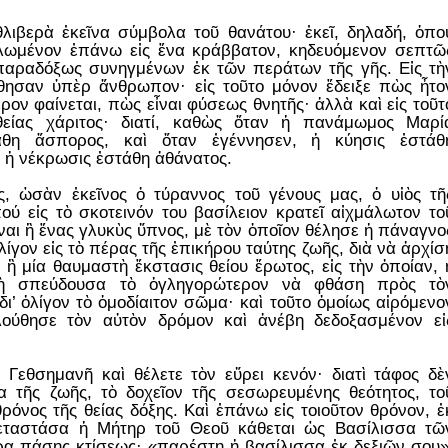
ιβερὰ ἐκεῖνα σύμβολα τοῦ θανάτου· ἐκεῖ, δηλαδή, ὁπο
λωμένον ἐπάνω εἰς ἕνα κράββατον, κηδευόμενον σεπτῶ
αραδόξως συνηγμένων ἐκ τῶν περάτων τῆς γῆς. Εἰς τὴ
θησαν ὑπὲρ ἄνθρωπον· εἰς τοῦτο μόνον ἔδειξε πὼς ἦτο
ον φαίνεται, πὼς εἶναι φύσεως θνητῆς· ἀλλὰ καὶ εἰς τοῦτ
είας χάριτος· διατί, καθὼς ὅταν ἡ πανάμωμος Μαρί
άθη ἄσπορος, καὶ ὅταν ἐγέννησεν, ἡ κύησις ἐστάθ
, ἡ νέκρωσις ἐστάθη ἀθάνατος.
ος, ὡσὰν ἐκεῖνος ὁ τύραννος τοῦ γένους μας, ὁ υἱὸς τῆ
ύ εἰς τὸ σκοτεινόν του βασίλειον κρατεῖ αἰχμάλωτον το
ναι ἢ ἕνας γλυκὺς ὕπνος, μὲ τὸν ὁποῖον θέλησε ἡ πάναγνο
γον εἰς τὸ πέρας τῆς ἐπικήρου ταύτης ζωῆς, διὰ νὰ ἀρχίσ
 ἢ μία θαυμαστὴ ἔκστασις θείου ἔρωτος, εἰς τὴν ὁποίαν, 
χὴ σπεύδουσα τὸ ὀγληγορώτερον νὰ φθάση πρὸς τὸ
ι’ ὀλίγον τὸ ὁμοδίαιτον σῶμα· καὶ τοῦτο ὁμοίως αἱρόμενο
ούθησε τὸν αὐτὸν δρόμον καὶ ἀνέβη δεδοξασμένον εἰ
 Γεθσημανῆ καὶ θέλετε τὸν εὕρει κενόν· διατὶ τάφος δὲ
 τῆς ζωῆς, τὸ δοχεῖον τῆς σεσωρευμένης θεότητος, το
θρόνος τῆς θείας δόξης. Καὶ ἐπάνω εἰς τοιοῦτον θρόνον, ἐ
εταστάσα ἡ Μήτηρ τοῦ Θεοῦ κάθεται ὡς Βασίλισσα τῶ
ρα πάσης κτίσεως· «παρέστη ἡ βασίλισσα ἐκ δεξιῶν σου»