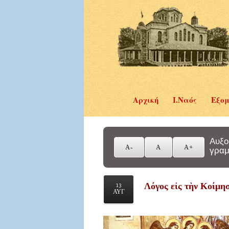
Αρχική
Ι.Ναός
Εξομ
Αυξο
γραμ
Λόγος εἰς τὴν Κοίμη
13
ΑΥΓ