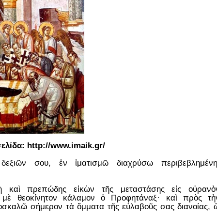
σελίδα:
http://www.imaik.gr/
δεξιῶν σου, ἐν ἰματισμῶ διαχρύσω περιβεβλημένη
ὴ καὶ πρεπώδης εἰκὼν τῆς μεταστάσης εἰς οὐρανὸ
 μὲ θεοκίνητον κάλαμον ὁ Προφητάναξ· καὶ πρὸς τὴ
ροσκαλῶ σήμερον τὰ ὄμματα τῆς εὐλαβοῦς σας διανοίας, 