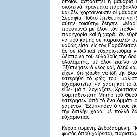
ὁποῖον ἀστράπτει ἡ μακαρία 
σκοτεινὰ πράγματα παραβαλλόμ
καὶ δὲν χορταίνουσιν οἱ μακάριο
Σεραφίμ. Τοῦτο ἐπεθύμησε νὰ ἰ
αὐτὴν τοιαύτην δέησιν. «Μα
προσκυνῶ μὲ ὅλον τὸν πόθον κα
παρηγορία καὶ ἡ χαρά· ἂν εὑρῆ
νὰ μοῦ κάμης σὲ παρακαλῶ· ἀν
καθὼς εἶσαι εἰς τὸν Παράδεισον
ἂς σὲ ἰδῶ καὶ εὐχαριστοῦμαι 
Δέσποινα τοῦ εὐλαβοῦς της δού
ὁλολαμπής, μὲ ὅλον ἐκεῖνο τὸ
Ἐξύπνησεν ὁ νέος καί, ἀληθινά
εἶχεν, ὅτι ἠξιώθη νὰ ἰδῆ τὴν Βα
ἐστερήθη τὸ φῶς του· μάλισ
εὐχαριστεῖται νὰ χάση καὶ τὸ ἄ
εἶδε· μὰ τί λογιάζετε, Χριστια
συμπαθεστάτη Μήτηρ τοῦ Θεοῦ,
ἐστέρησεν ἀπὸ τὸ ἕνα ὀμμάτι ὁ
χαμένον. Ἐξύπνησεν ὁ νέος ἐκε
τὴν διπλὴν χαρά, μὲ πολλὰ δά
εὐχαριστίας.
Κεχαριτωμένη, Δεδοξασμένη, Πα
φωτὸς ὁπού χαίρεσαι, παρισταμ