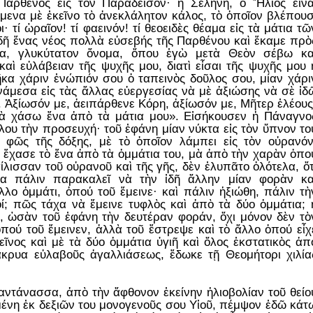
Παρθένος εἰς τὸν Παράδεισον· ἡ Σελήνη, ὁ Ἥλιος εἶνα
ενα μὲ ἐκεῖνο τὸ ἀνεκλάλητον κάλος, τὸ ὁποῖον βλέπουσ
ι· τί ὡραῖον! τί φαεινόν! τί θεοειδὲς θέαμα εἰς τὰ μάτια τῶ
δῆ ἕνας νέος πολλὰ εὐσεβής τῆς Παρθένου καὶ ἔκαμε πρὸ
ρία, γλυκύτατον ὄνομα, ὅπου ἐγὼ μετὰ Θεὸν σέβω κα
ὶ εὐλάβειαν τῆς ψυχῆς μου, διατὶ εἶσαι τῆς ψυχῆς μου 
κα χάριν ἐνώπιόν σου ὁ ταπεινὸς δοῦλος σου, μίαν χάρι
άμεσα εἰς τὰς ἄλλας εὐεργεσίας νὰ μὲ ἀξιώσης νὰ σὲ ἰδ
. Ἀξίωσόν με, ἀειπάρθενε Κόρη, ἀξίωσόν με, Μῆτερ ἐλέους
νὰ χάσω ἕνα ἀπὸ τὰ μάτια μου». Εἰσήκουσεν ἡ Πάναγνο
λου τὴν προσευχή· τοῦ ἐφάνη μίαν νύκτα εἰς τὸν ὕπνον το
 φῶς τῆς δόξης, μὲ τὸ ὁποῖον λάμπει εἰς τὸν οὐρανόν
, ἔχασε τὸ ἕνα ἀπὸ τὰ ὀμμάτια του, μὰ ἀπὸ τὴν χαρὰν ὁπο
σίλισσαν τοῦ οὐρανοῦ καὶ τῆς γῆς, δὲν ἐλυπᾶτο ὁλότελα, ὅτ
τα πάλιν παρακαλεῖ νὰ τὴν ἰδῆ ἄλλην μίαν φορὰν κα
λλο ὀμμάτι, ὁπού τοῦ ἔμεινε· καὶ πάλιν ἠξιώθη, πάλιν τὴ
νοί; πῶς τάχα νὰ ἔμεινε τυφλὸς καὶ ἀπὸ τὰ δύο ὀμμάτια; 
 ὡσὰν τοῦ ἐφάνη τὴν δευτέραν φοράν, ὄχι μόνον δὲν τὸ
πού τοῦ ἔμεινεν, ἀλλὰ τοῦ ἔστρεψε καὶ τὸ ἄλλο ὁπού εἶχ
ῖνος καὶ μὲ τὰ δύο ὀμμάτια ὑγιῆ καὶ ὅλος ἐκστατικὸς ἀπ
κρυα εὐλαβοῦς ἀγαλλιάσεως, ἔδωκε τῇ Θεομήτορι χιλία
ντάνασσα, ἀπὸ τὴν ἄφθονον ἐκείνην ἡλιοβολίαν τοῦ θείο
ένη ἐκ δεξιῶν του μονογενοῦς σου Υἱοῦ, πέμψον ἐδῶ κάτ