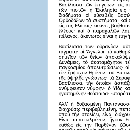
Βασίλισσα τῶν ἐπιγείων· εἰς αὐ
τῶν πιστῶν ἡ Ἐκκλησία εἰς 
διαδήματα οἱ εὐσεβεῖς Βασι
Ὀρθοδόξων τὰ συστήματα· καὶ π
εἰς τὰς θλίψεις· ἐκεῖνος βοήθει
ἐλέους· καὶ ὁ παρακαλῶν λαμβ
πέλαγος, ἀκένωτος εἶναι ἡ πηγ
Βασίλισσα τῶν οὐρανίων· αὐ
τάγματα· οἱ Ἄγγελοι, τὸ καθαρ
σημεῖον τῶν θείων ἀποκαλύψε
Δυνάμεις, τὸ ἀκαταμάχητον τε
παγκοσμίου ἀπολυτρώσεως· αἱ Κ
τὸν ἔμψυχον θρόνον τοῦ Βασιλ
τῆς ὑψηλῆς γνώσεως· τὰ Σεραφ
Βασίλισσα, τὴν ὁποίαν ἀσπάζε
ἀνύμφευτον νύμφην· ὁ Υἱὸς κα
ἠγαπημένην θεόπαιδα· «παρέστη
Ἀλλ’ ἡ δοξασμένη Παντάνασσα 
διαχρύσῳ περιβεβλημένη, πεπο
ὁπού τὴν στολίζει, εἶναι διάχ
Εἶναι πεποικιλμένον, ἤγουν δ
καθὼς εἰς τὴν Παρθένον ζῶσα