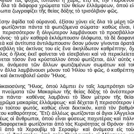
γίων τὰς ψυχάς τυπώνει ἡ χάρις, ἔτζι εἰς τὴν Παρθένον
ι ὅλα τὰ διάφορα χρώματα τῶν θείων ἐλλάμψεων, ὁπού εἰ
α ζωγραφίζει τῆς θείας δόξης τὸ τρισόλβιον φῶς.
σην ἁψίδα τοῦ οὐρανοῦ, ἐξίσου χύνει εἰς ὅλα τὰ μέρη τῶ
 φωτίζονται πάντα τὰ φωτιζόμενα σώματα· καθὼς εἶναι, 
 ἢ περισσότερον ἢ ὀλιγώτερον λαμβάνουσι τὸ προσβάλλο
όνος· τὰ μὲν καθαρὰ ἐκλάμπουσιν ὁλόφωτα, τὰ δὲ διαφαν
εὰ καὶ ἀντίτυπα ἀντιλάμπουσιν ὅσον μόνον γίνονται ὁρατά
βάλη τὰς ἀκτίνας του εἰς ἕνα ἀκηλίδωτον καθρέπτην, ὄχ
λος ὁ ἥλιος ἐκεῖ φαίνεται νὰ εἰσεβαίνει καὶ νὰ περικλείετα
ίνεται τόσον ἕνα κρύσταλλον ὁπού φωτίζεται, ἀλλ’ αὐτὸς 
ναι, ἀνάμεσα τῶν ἄλλων φωτιζομένων σωμάτων καὶ το
ὲν ἄλλα λαμβάνουσι μόνον τοῦ Ἡλίου τὸ φῶς, ὁ καθρέπτη
 καὶ ἀκτινοβολεῖ ὡσὰν Ἥλιος.
δικαιοσύνης Ἥλιος, ὁπού λάμπει ἐν ταῖς λαμπρότησι τῶ
τὰ πνεύματα τῶν Μακαρίων τῆς θείας δόξης τὸ ἀνέσπερο
αι πάντα· καθένας λαμβάνει τὸ ἴδιον μέτρον τῆς θεία
χρῶμα μακαρίας ἐλλάμψεως· καὶ δέχεται ἢ περισσότερον 
ου τούτου φωτός, καθὼς εἶναι δεκτικόν, κατὰ τὸν βαθμὸ
του καθαρότητος. Ἔτζι ἀλλέως φωτίζονται οἱ ἅγιοι λΆγγελοι
έως οἱ ἄνθρωποι, ὁπού εἶναι φύσεως παχυτέρας·καὶ πάλι
διαφορετικὰ φωτίζονται ἀπὸ τὰς Κυριότητας οἱ Θρόνοι· ἀπ
ὶ ἀπὸ τὰ Χερουβὶμ τὰ Σεραφίμ· καὶ ἀνάμεσα εἰς τοὺ