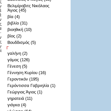
ς
Βελιμίροβιτς Νικόλαος
ν
Άγιος (45)
ὲ
ὲ
βία (4)
ν
βιβλίο (31)
ς
α
βιοηθική (10)
·
βίος (2)
ν
ς
Βουδδισμός (5)
ν
Γ
ὶ
γαλήνη (2)
γάμος (126)
Γένεση (5)
Γέννηση Κυρίου (16)
Γεροντικόν (195)
Γερόντισσα Γαβριηλία (1)
Γεώργιος Άγιος (1)
γηρατειά (11)
γιόγκα (4)