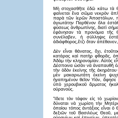
Μὴ στοχασθῆτε ἐδῶ κάτω τὰ θλ
φαίνεται ἕνα σῶμα νεκρὸν ἁπ
παρὰ τῶν ἱερῶν Ἀποστόλων, π
ἁγιωτάτην Παρθένον ὅλα ἐστά
φύσεως ἀνθρωπίνης, διατὶ σήμερ
ἐφάνησαν τὰ προνόμια τῆς θ
συνέλαβεν, ἡ σύλληψις ἐστ
ἀδιάφθορος,ἔτζι ὅταν ἀπέθανεν
Δὲν εἶναι θάνατος, ὄχι, ἐτοῦτ
κατάρας καὶ πατὴρ φθορᾶς, ὁπο
Ἀδὰμ τὴν κληρονομίαν. Αὐτὸς εἶ
Δέσποινα ὡσὰν νὰ ἀναπαυθῆ ὀλί
τὴν ὁδὸν ἐκείνης τῆς ἀκηράτου·
μὲν μακαριωτάτη ἐκείνη ψυ
ἠγαπημένον θεῖον Υἱόν, ἄφησε δ
ὑπὸ χερουβικοῦ ἅρματος ἠκολ
οὐρανούς.
Ἴδετε τὸν τάφον εἰς τὸ χωρίον
δύναται νὰ χωρίση τὴν Μητέρα
ὁποίου τόπος ἀντάξιος εἶναι ὁ 
δεξιῶν τοῦ Βασιλέως Θεοῦ, μ
οὐρανίων καὶ ἐπιγείων, ὑπερτέ