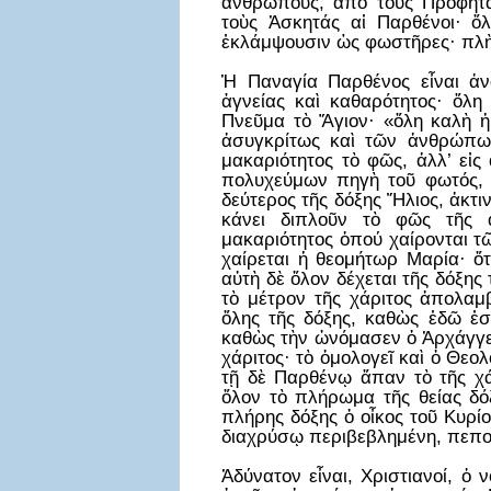
ἀνθρώπους, ἀπὸ τοὺς Προφήτα
τοὺς Ἀσκητάς αἱ Παρθένοι· ὅλ
ἐκλάμψουσιν ὡς φωστῆρες· πλὴν
Ἡ Παναγία Παρθένος εἶναι ἀν
ἁγνείας καὶ καθαρότητος· ὅλη
Πνεῦμα τὸ Ἅγιον· «ὅλη καλὴ ἡ
ἀσυγκρίτως καὶ τῶν ἀνθρώπων
μακαριότητος τὸ φῶς, ἀλλ’ εἰς 
πολυχεύμων πηγὴ τοῦ φωτός, ὅ
δεύτερος τῆς δόξης Ἥλιος, ἀκτ
κάνει διπλοῦν τὸ φῶς τῆς 
μακαριότητος ὁπού χαίρονται τ
χαίρεται ἡ θεομήτωρ Μαρία· ὅτ
αὐτὴ δὲ ὅλον δέχεται τῆς δόξης
τὸ μέτρον τῆς χάριτος ἀπολαμβ
ὅλης τῆς δόξης, καθὼς ἐδῶ ἐσ
καθὼς τὴν ὠνόμασεν ὁ Ἀρχάγγελ
χάριτος· τὸ ὁμολογεῖ καὶ ὁ Θεο
τῇ δὲ Παρθένῳ ἅπαν τὸ τῆς χά
ὅλον τὸ πλήρωμα τῆς θείας δόξ
πλήρης δόξης ὁ οἶκος τοῦ Κυρί
διαχρύσῳ περιβεβλημένη, πεπο
Ἀδύνατον εἶναι, Χριστιανοί, ὁ