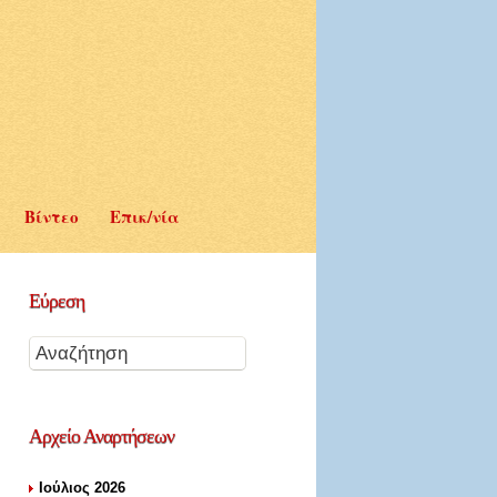
Βίντεο
Επικ/νία
Εύρεση
Αρχείο
Αναρτήσεων
Ιούλιος 2026