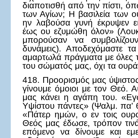
διαποτισθή από την πίστι, όπ
των Αγίων; Η βασιλεία των ο
ην λαβούσα γυνή έκρυψεν ει
έως ου εζυμώθη όλον» (Λουκ.
μπορούσαν να συμβολίζου
δυνάμεις). Αποδεχόμαστε τα
αμαρτωλά πράγματα με όλες τ
του σώματός μας, όχι τα ουράν
418. Προορισμός μας ύψιστος 
γίνουμε όμοιοι με τον Θεό. 
μας κάνει η αγάπη του. «Εγώ
Υψίστου πάντες» (Ψαλμ. πα’ 6
«Πάτερ ημών, ο εν τοις ουρ
Θεός μας έδωσε, τρόπον τινά,
επόμενο να δίνουμε και εμ