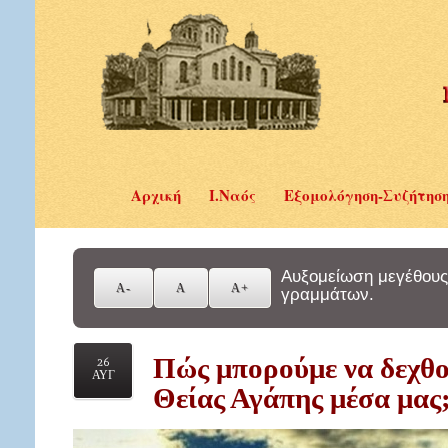
Αρχική
Ι.Ναός
Εξομολόγηση-Συζήτησ
Αυξομείωση μεγέθους
γραμμάτων.
Πώς μπορούμε να δεχθο
26
ΑΥΓ
Θείας Αγάπης μέσα μας