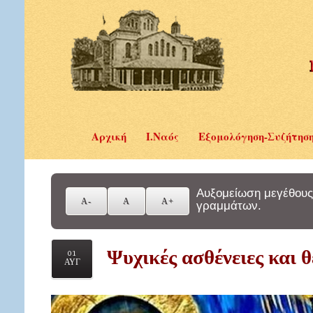
Αρχική
Ι.Ναός
Εξομολόγηση-Συζήτησ
Αυξομείωση μεγέθους
γραμμάτων.
Ψυχικές ασθένειες και 
01
ΑΥΓ