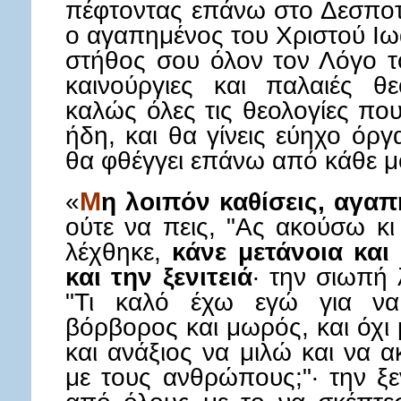
πέφτοντας επάνω στο Δεσποτ
ο αγαπημένος του Χριστού Ιω
στήθος σου όλον τον Λόγο τ
καινούργιες και παλαιές θε
καλώς όλες τις θεολογίες πο
ήδη, και θα γίνεις εύηχο όρ
θα φθέγγει επάνω από κάθε μ
«
Μ
η λοιπόν καθίσεις, αγαπ
ούτε να πεις, "Ας ακούσω κι
λέχθηκε,
κάνε μετάνοια και
και την ξενιτειά
· την σιωπή 
"Τι καλό έχω εγώ για να
βόρβορος και μωρός, και όχι 
και ανάξιος να μιλώ και να 
με τους ανθρώπους;"· την ξε