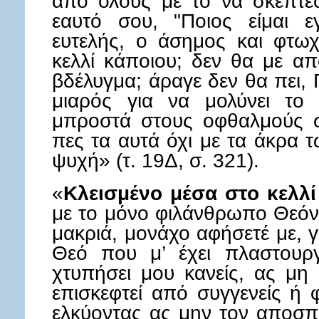
από όλους με το να σκέπτεσ
εαυτό σου, "Ποιος είμαι 
ευτελής, ο άσημος και φτω
κελλί κάποιου; δεν θα με απ
βδέλυγμα; άραγε δεν θα πει, 
μιαρός για να μολύνει το 
μπροστά στους οφθαλμούς σο
πες τα αυτά όχι με τα άκρα 
ψυχή» (τ. 19Δ, σ. 321).
«
Κλεισμένο μέσα στο κελλ
με το μόνο φιλάνθρωπο Θεόν 
μακριά, μονάχο αφήσετέ με, 
Θεό που μ’ έχει πλαστουρ
χτυπήσει μου κανείς, ας μη 
επισκεφτεί από συγγενείς ή 
ελκύοντας ας μην τον αποσπ