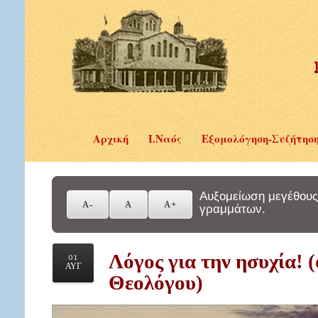
Αρχική
Ι.Ναός
Εξομολόγηση-Συζήτησ
Αυξομείωση μεγέθους
γραμμάτων.
Λόγος για την ησυχία! 
01
ΑΥΓ
Θεολόγου)