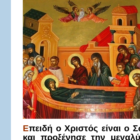
πειδή ο Χριστός είναι ο
Ε
και προξένησε την μεγαλύ