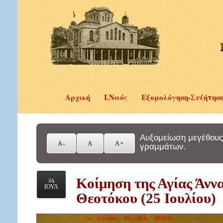
Αρχική
Ι.Ναός
Εξομολόγηση-Συζήτησ
Αυξομείωση μεγέθους
γραμμάτων.
Κοίμηση της Αγίας Άνν
24
ΙΟΥΛ
Θεοτόκου (25 Ιουλίου)