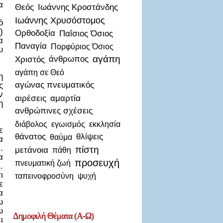
α
Θεός
Ιωάννης Κροστάνδης
Ιωάννης Χρυσόστομος
ό
)
Ορθοδοξία
Παΐσιος Όσιος
α
Παναγία
Πορφύριος Όσιος
υ
αγάπη
Χριστός
άνθρωπος
αγάπη σε Θεό
η
αγώνας πνευματικός
ς
ν
αιρέσεις
αμαρτία
η
ανθρώπινες σχέσεις
διάβολος
εγωισμός
εκκλησία
ε
θάνατος
θλίψεις
θαύμα
α
.
πίστη
μετάνοια
πάθη
α
προσευχή
πνευματική ζωή
…
ι
ταπεινοφροσύνη
ψυχή
ε
α
ω
ω
Δημοφιλή
Θέματα (Α-Ω)
ι