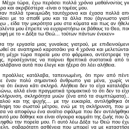
 Μέχρι τώρα, έχω περάσει πολλά χρόνια μαθαίνοντας γι
α και ακριβέστερα -είναι ο τομέας μου.
αν πολλά τρικυμιώδη ταυτόχρονα και έχασα πολλά απ
δίσει με το σπαθί μου και τα άλλα που (άγνωστο γιατί
χω , είδα την μικρότητα μου στα κύματα και πως αν ήθελ
α ταλέντα μου έπρεπε να ευχαριστήσω εκ βάθους το Θεο, πο
αφή με το « Δόξα τω Θεώ… τούτων πάντων ένεκεν»
 την εργασία μιας γυναίκας γιατρού, με επιδεινούμεν
θεί σε αναπηρικό καροτσάκι για 4 χρόνια και μελετώντα
τη μέχρι τώρα πορεία μου στο φάρμακο, αντέστρεψε τη
ης, προσέχοντας να παίρνει θρεπτικά συστατικά από τ
αλάβαινα αυτά που έλεγε και ήξερα ότι λέει αλήθεια.
ς προάλλες κατάλαβα, ταπεινωμένη, ότι πριν από πέντ
σε έναν πολύ σημαντικό άνθρωπο για μένα, χωρίς ν
 ότι έκανα κάτι σκληρό. Αλήθεια δεν το είχα καταλάβει
ώνω, αλλά είναι πραγματικά τρομακτικό το ότι δεν το είχ
 σκλήρυνση, σκληρότητα μυών (ένα από τα συμπτώματα)
αλού και της ψυχής… με την ευκαιρία, αντιλήφθηκα ότ
ίληψη του σωστού μέτρου, ενώ με τη σκλήρυνση, που μ
εσα να αποφύγω ένα αναίτιο σφάλμα που δεν αντιλήφθηκ
αυτό μου δόθηκε και είναι σίγουρα κομμάτι της ζωής που ζ
ιληφθώ την πορεία μου. Γι αυτό λέω Δόξα τω Θεώ που έχ
μελη, σοβαρότατη ασθένεια που μπορεί να με καταστήσε