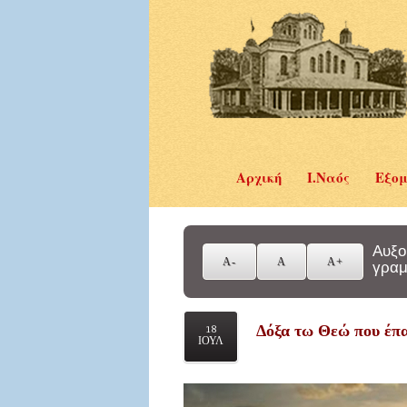
Αρχική
Ι.Ναός
Εξομ
Αυξο
γραμ
Δόξα τω Θεώ που έπ
18
ΙΟΥΛ