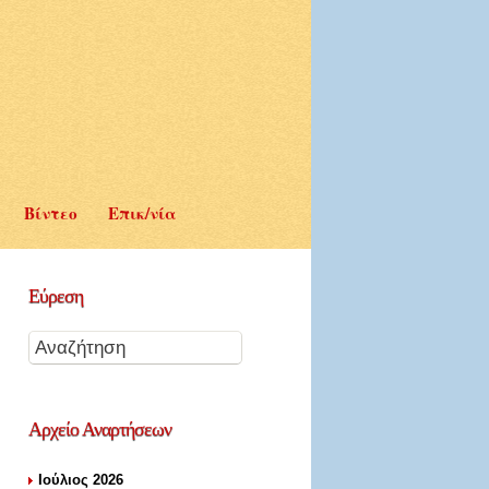
Βίντεο
Επικ/νία
Εύρεση
Αρχείο
Αναρτήσεων
Ιούλιος 2026