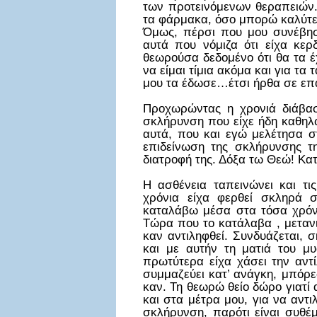
των προτεινόμενων θεραπειών.
τα φάρμακα, όσο μπορώ καλύτερ
Όμως, πέρσι που μου συνέβησ
αυτά που νόμιζα ότι είχα κερ
θεωρούσα δεδομένο ότι θα τα έ
να είμαι τίμια ακόμα και για τ
μου τα έδωσε…έτσι ήρθα σε επ
Προχωρώντας η χρονιά διάβασα
σκλήρυνση που είχε ήδη καθηλω
αυτά, που και εγώ μελέτησα σ
επιδείνωση της σκλήρυνσης τ
διατροφή της. Δόξα τω Θεώ! Κατ
Η ασθένεια ταπεινώνει και τι
χρόνια είχα φερθεί σκληρά 
καταλάβω μέσα στα τόσα χρόνια
Τώρα που το κατάλαβα , μετανι
καν αντιληφθεί. Συνδυάζεται,
και με αυτήν τη ματιά του μυ
πρωτύτερα είχα χάσει την αντ
συμμαζεύει κατ’ ανάγκη, μπόρ
καν. Τη θεωρώ θείο δώρο γιατί 
και στα μέτρα μου, για να αντ
σκλήρυνση, παρότι είναι συθέ