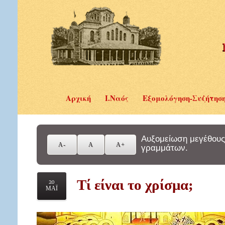
Αρχική
Ι.Ναός
Εξομολόγηση-Συζήτησ
Αυξομείωση μεγέθους
γραμμάτων.
Τί είναι το χρίσμα;
20
ΜΑΪ