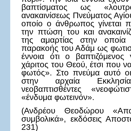
βαπτίσματος ως «λουτρ
ανακαινίσεως Πνεύματος Αγίο
οποίο ο άνθρωπος γίνεται 
την πτώση του και ανακαινί
της αμαρτίας στην οποία
παρακοής του Αδάμ ως φωτισ
έννοια ότι ο βαπτιζόμενος
χάριτος του Θεού, έτσι που ν
φωτός». Στο πνεύμα αυτό οι
στην αρχαία Εκκλησία
νεοβαπτισθέντες «νεοφώτι
«ένδυμα φωτεινόν».
(Ανδρέου Θεοδώρου «Απα
συμβολικά», εκδόσεις Αποστο
231)