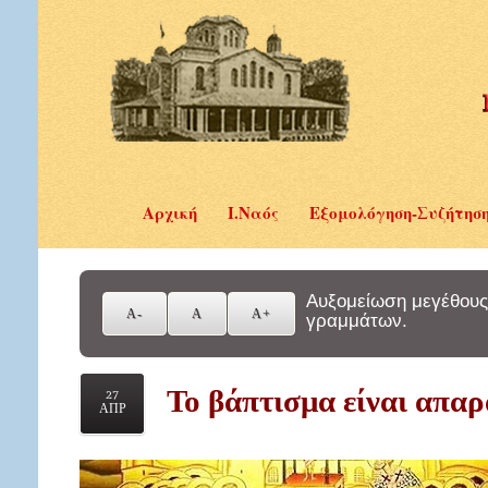
Αρχική
Ι.Ναός
Εξομολόγηση-Συζήτησ
Αυξομείωση μεγέθους
γραμμάτων.
Το βάπτισμα είναι απαρ
27
ΑΠΡ