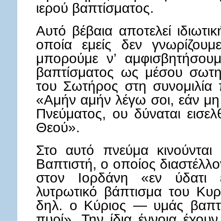
ιερού βαπτίσματος.
Αυτό βέβαια αποτελεί ιδιωτι
οποία εμείς δεν γνωρίζουμ
μπορούμε ν’ αμφισβητήσουμ
βαπτίσματος ως μέσου σωτη
του Σωτήρος στη συνομιλία 
«Αμήν αμήν λέγω σοι, εάν μη 
Πνεύματος, ου δύναται εισελθ
Θεού».
Στο αυτό πνεύμα κινούνται 
Βαπτιστή, ο οποίος διαστέλλο
στον Ιορδάνη «εν ύδατι 
λυτρωτικό βάπτισμα του Κυρ
δηλ. ο Κύριος — υμάς βαπτί
πυρί». Την ίδια έννοια έχουν