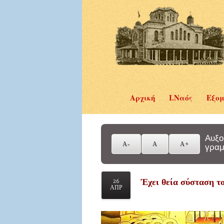
Αρχική
Ι.Ναός
Εξομ
Αυξο
γραμ
Έχει θεία σύσταση τ
26
ΑΠΡ