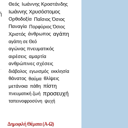
Θεός
Ιωάννης Κροστάνδης
Ιωάννης Χρυσόστομος
ή
Ορθοδοξία
Παΐσιος Όσιος
Παναγία
Πορφύριος Όσιος
αγάπη
Χριστός
άνθρωπος
αγάπη σε Θεό
αγώνας πνευματικός
αιρέσεις
αμαρτία
ανθρώπινες σχέσεις
διάβολος
εγωισμός
εκκλησία
θάνατος
θλίψεις
θαύμα
πίστη
μετάνοια
πάθη
προσευχή
πνευματική ζωή
ταπεινοφροσύνη
ψυχή
Δημοφιλή
Θέματα (Α-Ω)