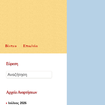
Βίντεο
Επικ/νία
Εύρεση
Αρχείο
Αναρτήσεων
Ιούλιος 2026