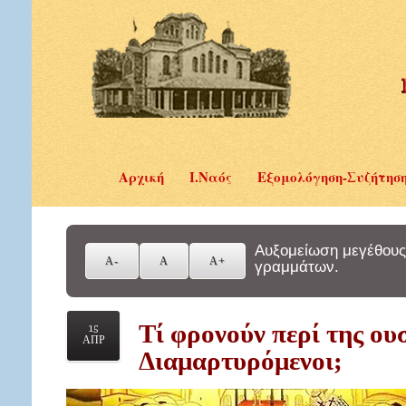
Αρχική
Ι.Ναός
Εξομολόγηση-Συζήτησ
Αυξομείωση μεγέθους
γραμμάτων.
Τί φρονούν περί της ου
15
ΑΠΡ
Διαμαρτυρόμενοι;