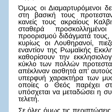
Όμως οι Διαμαρτυρόμενοι δε
στη βασική τους προτεσταν
κανείς τους ακραίους Καλβι
σταθερά προσκολλημένο
προορισμού διδάγματά τους, 
κυρίως οι Λουθηρανοί, πιε
εναντίον της Ρωμαϊκής Εκκλη
καθορίσουν την εκκλησιολογ
κύκλο των πολλών προτεστ
απέκλιναν αισθητά απ’ αυτούς
υπερφυή χαρακτήρα των μυσ
οποίες ο Θεός παρέχει σ
υπόσχεται vα μεταδώσει η συ
τελετή.
Σε όλες όμως τις περιπτώσει