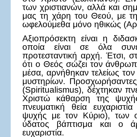
των χριστιανών, αλλά και σημ
μας τη χάρη του Θεού, με τ
ωφελούμεθα μόνο ηθικώς (Αρμι
Αξιοπρόσεκτη είναι η διδα
οποία είναι σε όλα συ
προτεσταντική αρχή. Έτσι, σ
ότι ο Θεός σώζει τον άνθρωπ
μέσα, αρνήθηκαν τελείως τον
μυστηρίων. Προσχωρήσαντες
(Spiritualismus), δέχτηκαν π
Χριστώ κάθαρση της ψυχής
πνευματική θεία ευχαριστί
ψυχής με τον Κύριο), των ο
ύδατος βάπτισμα και ο ά
ευχαριστία.