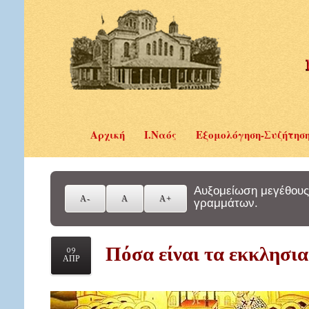
Αρχική
Ι.Ναός
Εξομολόγηση-Συζήτησ
Αυξομείωση μεγέθους
γραμμάτων.
Πόσα είναι τα εκκλησι
09
ΑΠΡ