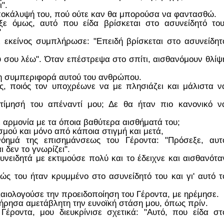
".
ποκάλυψή του, πού ούτε καν θα μπορούσα να φαντασθώ.
ξε όμως, αυτό που είδα βρίσκεται στο ασυνείδητό του
"
Κι εκείνος συμπλήρωσε: "Επειδή βρίσκεται στο ασυνείδητ
 σου λέω". Όταν επέστρεψα στο σπίτι, αισθανόμουν θλίψ
πη συμπεριφορά αυτού του ανθρώπου.
, ποιός τον υποχρέωνε να με πλησιάζει και μάλιστα ν
τίμησή του απέναντί μου; Δε θα ήταν πιο κανονικό ν
ε αρμονία με τα όποια βαθύτερα αισθήματά του;
μού και μόνο από κάποια στιγμή και μετά,
όημά της επισημάνσεως του Γέροντα: "Πρόσεξε, αυτ
ι δεν το γνωρίζει".
νειδητά με εκτιμούσε πολύ και το έδειχνε και αισθανότα
ς του ήταν κρυμμένο στο ασυνείδητό του και γι' αυτό τ
καιολογούσε την προειδοποίηση του Γέροντα, με ηρέμησε.
τήρησα αμετάβλητη την ευνοϊκή στάση μου, όπως πρίν.
Γέροντα, μου διευκρίνισε σχετικά: "Αυτό, που είδα στ