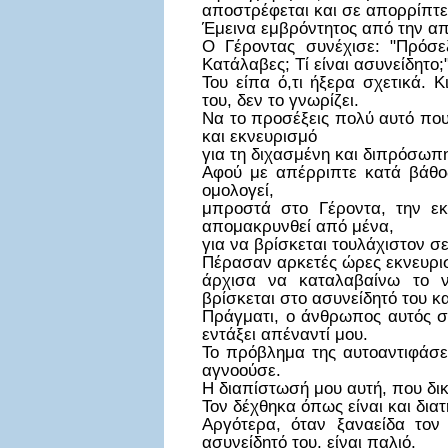
αποστρέφεται και σε απορρίπτει
Έμεινα εμβρόντητος από την α
Ο Γέροντας συνέχισε: "Πρόσε
Κατάλαβες; Τί είναι ασυνείδητο;
Του είπα ό,τι ήξερα σχετικά. 
του, δεν το γνωρίζει.
Να το προσέξεις πολύ αυτό που
και εκνευρισμό
για τη διχασμένη και διπρόσω
Αφού με απέρριπτε κατά βάθος
ομολογεί,
μπροστά στο Γέροντα, την εκ
απομακρυνθεί από μένα,
για να βρίσκεται τουλάχιστον σ
Πέρασαν αρκετές ώρες εκνευρισ
άρχισα να καταλαβαίνω το ν
βρίσκεται στο ασυνείδητό του κα
Πράγματι, ο άνθρωπος αυτός συ
εντάξει απέναντί μου.
Το πρόβλημα της αυτοαντιφάσεώ
αγνοούσε.
Η διαπίστωσή μου αυτή, που δι
Τον δέχθηκα όπως είναι και δια
Αργότερα, όταν ξαναείδα τον 
ασυνείδητό του, είναι παλιό,