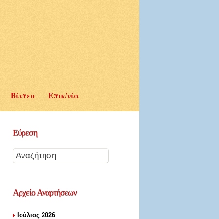
Βίντεο
Επικ/νία
Εύρεση
Αρχείο
Αναρτήσεων
Ιούλιος 2026