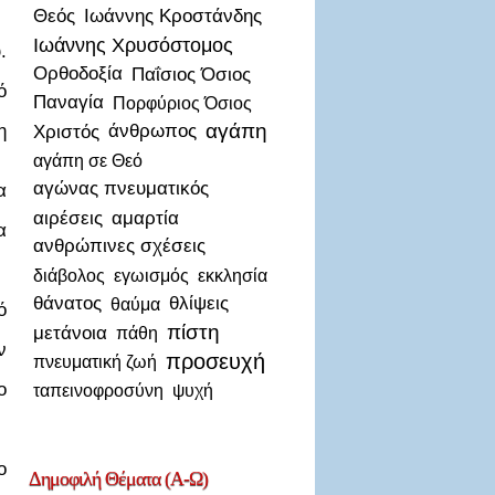
Θεός
Ιωάννης Κροστάνδης
Ιωάννης Χρυσόστομος
.
Ορθοδοξία
Παΐσιος Όσιος
ό
Παναγία
Πορφύριος Όσιος
αγάπη
η
Χριστός
άνθρωπος
αγάπη σε Θεό
αγώνας πνευματικός
α
αιρέσεις
αμαρτία
α
ανθρώπινες σχέσεις
διάβολος
εγωισμός
εκκλησία
θάνατος
θλίψεις
θαύμα
ό
πίστη
μετάνοια
πάθη
ν
προσευχή
πνευματική ζωή
ο
ταπεινοφροσύνη
ψυχή
ο
Δημοφιλή
Θέματα (Α-Ω)