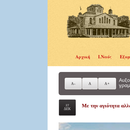
Αρχική
Ι.Ναός
Εξομ
Αυξο
γραμ
Με την αγιότητα αλλ
27
ΔΕΚ