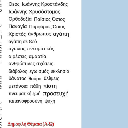
Θεός
Ιωάννης Κροστάνδης
α
ο
Ιωάννης Χρυσόστομος
Ορθοδοξία
Παΐσιος Όσιος
ν
Παναγία
Πορφύριος Όσιος
,
αγάπη
Χριστός
άνθρωπος
η
,
αγάπη σε Θεό
ς
αγώνας πνευματικός
α
αιρέσεις
αμαρτία
α
,
ανθρώπινες σχέσεις
διάβολος
εγωισμός
εκκλησία
α
θάνατος
θλίψεις
θαύμα
α
πίστη
μετάνοια
πάθη
ά
προσευχή
πνευματική ζωή
ταπεινοφροσύνη
ψυχή
ν
ς
.
υ
ς
Δημοφιλή
Θέματα (Α-Ω)