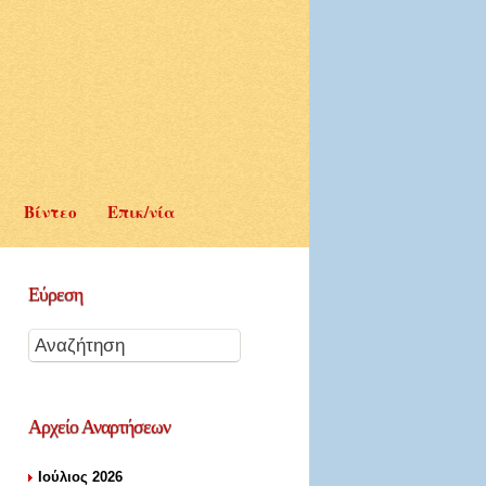
Βίντεο
Επικ/νία
Εύρεση
Αρχείο
Αναρτήσεων
Ιούλιος 2026