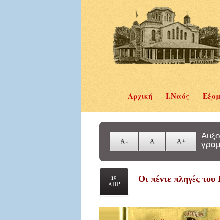
Αρχική
Ι.Ναός
Εξομ
Αυξο
γραμ
Οι πέντε πληγές του 
15
ΑΠΡ