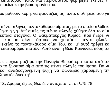
δικτάτορας πολύ, και περισσότερο φοβήθηκε εκείνες τι
ι μείωσε την βιαιοπραγία του.
ου μάθουν, κόρη, να φροντίζεις τις πέντε αισθήσεις σου γι
ι πέντε πληγές πεντακάθαρου αίματος, με το οποίο πλύθηκ
θηκε η γη. Απ’ αυτές τις πέντε πληγές χύθηκε όλο το αίμ
ελευταία σταγόνα. Ο Θαυματουργός Κύριος, που ήξερε ν
, και με πέντε άρτους να χορτάσει πέντε χιλιάδε
εκείνο το πεντακάθαρο αίμα Του, και μ’ αυτό τρέφει κα
 εκατομμύρια πιστών. Αυτό είναι η Θεία Κοινωνία, κόρη το
ε ψυχικά μαζί με την Παναγία Θεομήτορα κάτω από το
ο το ζωοποιό αίμα από τις πέντε πληγές του Ιησού. Για ν
 και αναζωογονημένη ψυχή να φωνάξεις χαρούμενη τη
 Χριστός Ανέστη!
, Δρόμος δίχως Θεό δεν αντέχεται…, σελ.75-78]