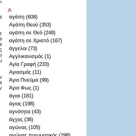
ς
Α
α
αγάπη (608)
Αγάπη Θεού (353)
αγάπη σε Θεό (248)
ε
α
αγάπη σε Χριστό (167)
α
άγγελοι (73)
ς
ι
Αγγλικανισμός (1)
υ
Αγία Γραφή (233)
Αγιασμός (11)
ν
Άγιο Πνεύμα (99)
α
ν
Άγιο Φως (1)
άγιοι (181)
άγιος (198)
αγνότητα (43)
άγχος (36)
αγώνας (105)
αγώνας πνευματικός (298)