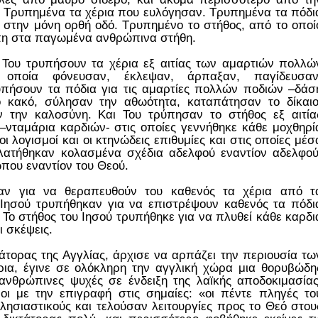
 Τρυπημένα τα χέρια που ευλόγησαν. Τρυπημένα τα πόδι
στην μόνη ορθή οδό. Τρυπημένο το στήθος, από το οποί
πη στα παγωμένα ανθρώπινα στήθη.
 Του τρυπήσουν τα χέρια εξ αιτίας των αμαρτιών πολλώ
οποία φόνευσαν, έκλεψαν, άρπαξαν, παγίδευσαν
υπήσουν τα πόδια για τις αμαρτίες πολλών ποδιών –δάσ
κακό, σύλησαν την αθωότητα, καταπάτησαν το δίκαιο
ν την καλοσύνη. Και Του τρύπησαν το στήθος εξ αιτία
ταμάρια καρδιών- στις οποίες γεννήθηκε κάθε μοχθηρί
οι λογισμοί και οι κτηνώδεις επιθυμίες και στις οποίες μέσ
λατήθηκαν κολασμένα σχέδια αδελφού εναντίον αδελφού
ώπου εναντίον του Θεού.
αν για να θεραπευθούν του καθενός τα χέρια από τ
Ιησού τρυπήθηκαν για να επιστρέψουν καθενός τα πόδι
Το στήθος του Ιησού τρυπήθηκε για να πλυθεί κάθε καρδι
ι σκέψεις.
άτορας της Αγγλίας, άρχισε να αρπάζει την περιουσία τω
ρια, έγινε σε ολόκληρη την αγγλική χώρα μια θορυβώδη
 ανθρώπινες ψυχές σε ένδειξη της λαϊκής αποδοκιμασίας
ι με την επιγραφή στις σημαίες: «οι πέντε πληγές το
λησιαστικούς και τελούσαν λειτουργίες προς το Θεό στου