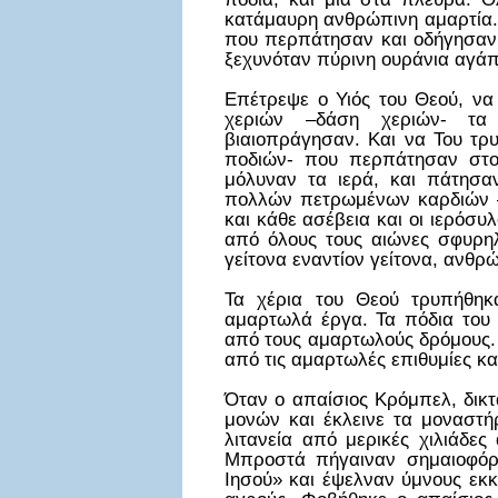
κατάμαυρη ανθρώπινη αμαρτία.
που περπάτησαν και οδήγησαν 
ξεχυνόταν πύρινη ουράνια αγά
Επέτρεψε ο Υιός του Θεού, να
χεριών –δάση χεριών- τα 
βιαιοπράγησαν. Και να Του τρ
ποδιών- που περπάτησαν στο 
μόλυναν τα ιερά, και πάτησα
πολλών πετρωμένων καρδιών –ν
και κάθε ασέβεια και οι ιερόσυλ
από όλους τους αιώνες σφυρη
γείτονα εναντίον γείτονα, ανθρ
Τα χέρια του Θεού τρυπήθηκ
αμαρτωλά έργα. Τα πόδια του 
από τους αμαρτωλούς δρόμους. 
από τις αμαρτωλές επιθυμίες κα
Όταν ο απαίσιος Κρόμπελ, δικτ
μονών και έκλεινε τα μοναστή
λιτανεία από μερικές χιλιάδες
Μπροστά πήγαιναν σημαιοφόρο
Ιησού» και έψελναν ύμνους εκκ