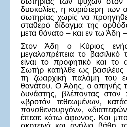
σωτηρίας των ψυχών στον 
δυσκολίες, η κυριότερη των 
σωτηρίας χωρίς να προηγηθεί
σταθερό δίδαγμα της ορθόδο
μετά θάνατο – και εν τω Άδη –
Στον Άδη ο Κύριος ενή
μεγαλοπρέπεια το βασιλικό 
είναι το προφητικό και το 
Σωτήρ κατήλθε ως βασιλέυς 
τη ζωαρχική παλάμη του ε
θανάτου. Ο Άδης, ο απηνής 
δυνάστης, βλέποντας στον 
«βροτόν τεθεωμένων, κατάσ
πανσθενουργόν», «διαπεφώνη
έπεσε κάτω άφωνος. Και μπο
σκοτεινά και ανήλια βάθη τ