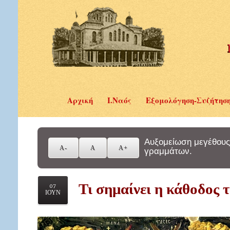
Αρχική
Ι.Ναός
Εξομολόγηση-Συζήτησ
Αυξομείωση μεγέθους
γραμμάτων.
Τι σημαίνει η κάθοδος 
07
ΙΟΥΝ