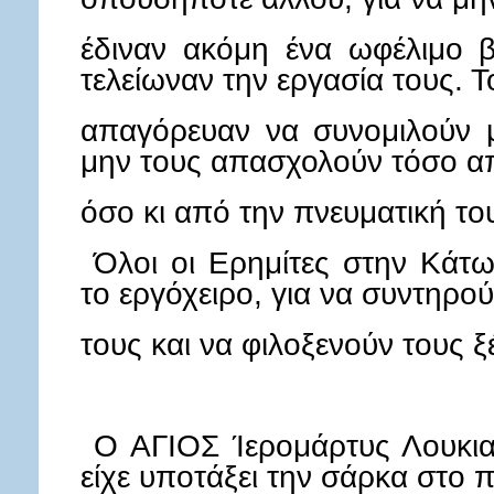
λειτουργούνται
οι
έδιναν ακόμη ένα ωφέλιμο β
ασκητές,
με
τελείωναν την εργασία τους. 
ευρύχωρο
ξενώνα
απαγόρευαν να συνομιλούν μ
παραπλεύρως,
μην τους απασχολούν τόσο α
για
την
όσο κι από την πνευματική το
φιλοξενία
των
Όλοι οι Ερημίτες στην Κάτω
επισκεπτών.
το εργόχειρο, για να συντηρο
Δεχονταν
με
τους και να φιλοξενούν τους ξ
καλοσύνη
όλους
τους
ξένους
οι
Ο ΑΓΙΟΣ Ίερομάρτυς Λουκια
Πατέρες
είχε υποτάξει την σάρκα στο 
και