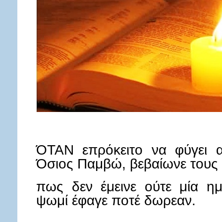
μάταιο
κόσμο
ο
Όσιος
Παμβώ,
βεβαίωνε
τους
συνασκητές
του
πως
δεν
έμεινε
ούτε
μία
ΌTAN επρόκειτο να φύγει 
ημέρα
Όσιος Παμβώ, βεβαίωνε τους
χωρίς
εργασία,
πως δεν έμεινε ούτε μία ημ
ούτε
ψωμί
ψωμί έφαγε ποτέ δωρεαν.
έφαγε
ποτέ