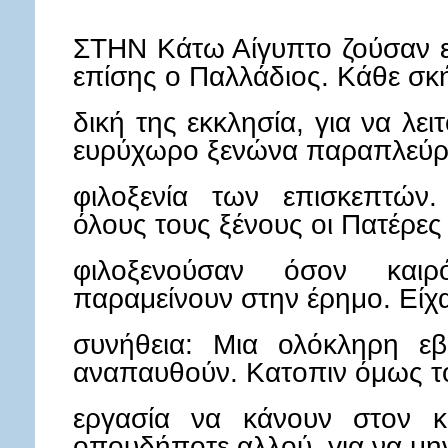
δωρεαν.
ΣΤΗΝ Κάτω Αίγυπτο ζούσαν εκ
ΣΤΗΝ
επίσης ο Παλλάδιος. Κάθε σκ
Κάτω
Αίγυπτο
ζούσαν
δική της εκκλησία, για να λει
εκατοντάδες
ευρύχωρο ξενώνα παραπλεύρ
Ερημίτες,
λέει
φιλοξενία των επισκεπτών
επίσης
όλους τους ξένους οι Πατέρες
ο
Παλλάδιος.
Κάθε
φιλοξενούσαν όσον και
σκήτη
παραμείνουν στην έρημο. Είχ
είχε
συνήθεια: Μια ολόκληρη ε
δική
της
αναπαυθούν. Κατοπιν όμως το
εκκλησία,
για
εργασία να κάνουν στον κ
να
οπουδήποτε αλλού, για να μην