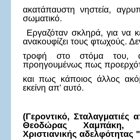
τους
ακατάπαυστη νηστεία, αγρυ
φιλοξενούσαν
σωματικό.
όσον
καιρό
Εργαζόταν σκληρά, για να κε
ήθελαν
ανακουφίζει τους φτωχούς. Δε
εκείνοι
να
τροφή στο στόμα του, α
παραμείνουν
στην
προηγουμένως πως προερχότ
έρημο.
Είχαν
και πως κάποιος άλλος ακό
όμως
εκείνη απ’ αυτό.
αυτή
την
συνήθεια:
Μια
(Γεροντικό, Σταλαγματιές 
ολόκληρη
Θεοδώρας Χαμπάκη, Ε
εβδομάδα
Χριστιανικής αδελφότητας "
τους
άφηναν