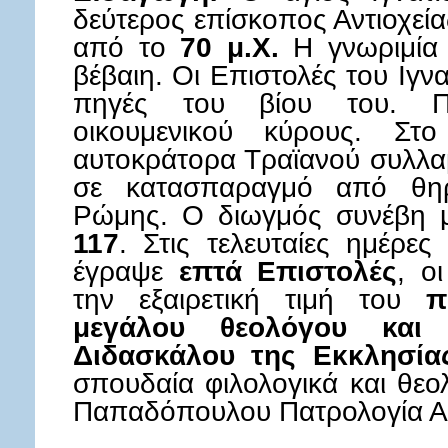
δεύτερος επίσκοπος Αντιοχεία
από το
70 μ.Χ.
Η γνωριμία 
βέβαιη. Οι Επιστολές του Ιγνα
πηγές του βίου του. Πρ
οικουμενικού κύρους. Στ
αυτοκράτορα Τραϊανού συλλαμ
σε κατασπαραγμό από θηρ
Ρώμης. Ο διωγμός συνέβη 
117
. Στις τελευταίες ημέρες
έγραψε
επτά Επιστολές
, ο
την εξαιρετική τιμή του
π
μεγάλου θεολόγου και
Διδασκάλου της Εκκλησία
σπουδαία φιλολογικά και θεολ
Παπαδόπουλου Πατρολογία Α 