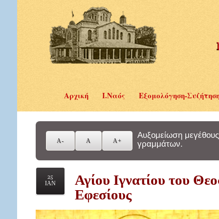
Αρχική
Ι.Ναός
Εξομολόγηση-Συζήτησ
Αυξομείωση μεγέθους
γραμμάτων.
Αγίου Ιγνατίου του Θε
25
ΙΑΝ
Εφεσίους