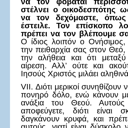
να τον φοβάται περισσότ
στέλνει ο οικοδεσπότης ω
να τον δεχόμαστε, όπως
έστειλε. Τον επίσκοπο λο
πρέπει να τον βλέπουμε σα
Ο ίδιος λοιπόν ο Ονήσιμος,
την πειθαρχία σας στον Θεό, 
την αλήθεια και ότι μεταξ
αίρεση. Αλλ’ ούτε και ακο
Ιησούς Χριστός μιλάει αληθινά
VII. Διότι μερικοί συνηθίζουν
πονηρό δόλο, ενώ κάνουν με
ανάξια του Θεού. Αυτούς
αποφεύγετε, διότι είναι 
δαγκάνουν κρυφά, και πρέπ
αυτούς, γιατί είναι δύσκολο