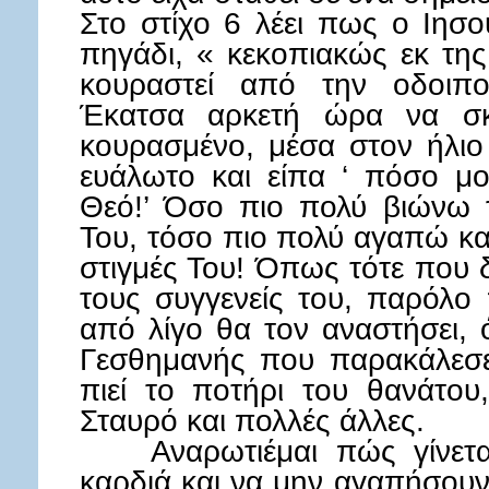
Στο στίχο 6 λέει πως ο Ιησο
πηγάδι, « κεκοπιακώς εκ της
κουραστεί από την οδοιπο
Έκατσα αρκετή ώρα να σκ
κουρασμένο, μέσα στον ήλιο
ευάλωτο και είπα ‘ πόσο μο
Θεό!’ Όσο πιο πολύ βιώνω τ
Του, τόσο πιο πολύ αγαπώ κα
στιγμές Του! Όπως τότε που 
τους συγγενείς του, παρόλο
από λίγο θα τον αναστήσει,
Γεσθημανής που παρακάλεσε
πιεί το ποτήρι του θανάτο
Σταυρό και πολλές άλλες.
Αναρωτιέμαι πώς γίνεται
καρδιά και να μην αγαπήσου