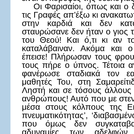
Οι Φαρισαίοι, όπως και ο δ
τις Γραφές απ’έξω κι ανακατ
στην καρδιά και δεν κατ
σταυρώσανε δεν ήταν ο γιος 
του Θεού! Και ό,τι κι αν τ
καταλάβαιναν. Ακόμα και 
έπεισε! Πλήρωσαν τους φρου
τους πήρε ο ύπνος. Τέτοια 
φανέρωσε σταδιακά τον ε
μαθητές Του, στη Σαμαρείτι
Ληστή και σε τόσους άλλους
ανθρώπους! Αυτό που με στεν
μέσα στους κόλπους της Εκ
πνευματικότητας’, ‘διαβασμένοι
που όμως δεν συγκαταβαί
αδυναμίες των αδελφών. 