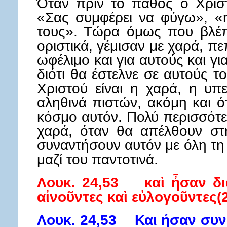
Όταν πριν το πάθος ο Χριστ
«Σας συμφέρει να φύγω», «η
τους». Τώρα όμως που βλέπ
οριστικά, γέμισαν με χαρά, πεπ
ωφέλιμο και για αυτούς και για
διότι θα έστελνε σε αυτούς 
Χριστού είναι η χαρά, η υπ
αληθινά πιστών, ακόμη και ό
κόσμο αυτόν. Πολύ περισσότε
χαρά, όταν θα απέλθουν στ
συναντήσουν αυτόν με όλη τη
μαζί του παντοτινά.
Λουκ. 24,53 καὶ ἦσαν διὰ
αἰνοῦντες καὶ εὐλογοῦντες(2
Λουκ. 24,53 Και ήσαν συν