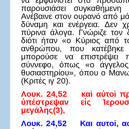
να εμφανιστεί στο πρόσωπ
παρουσιάσει συγκαθήμενη
Ανέβαινε στον ουρανό από μόν
δύναμη και ενέργεια. Δεν 
πύρινα άλογα. Γνώριζε τον
διότι ήταν «ο Κύριος από τ
ανθρώπου, που κατέβηκε
μπορούσε να επιστρέψει 
σύννεφο, όπως «ο άγγελος
θυσιαστηρίου», όπου ο Μανω
(Κριτές ιγ 20).
Λουκ. 24,52 καὶ αὐτοὶ πρ
ὑπέστρεψαν εἰς Ἱερου
μεγάλης(3),
Λουκ. 24,52 Και αυτοί, α