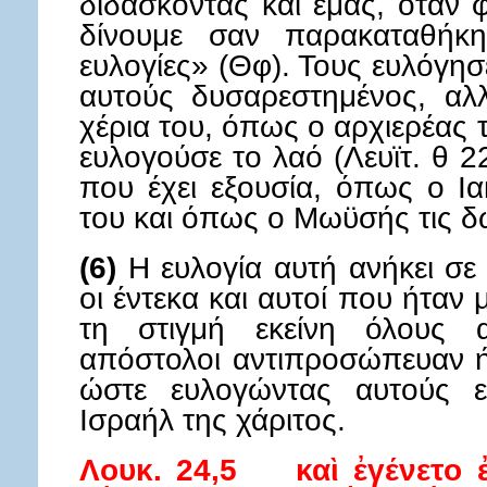
διδάσκοντας και εμάς, όταν 
δίνουμε σαν παρακαταθήκη
ευλογίες» (Θφ). Τους ευλόγησ
αυτούς δυσαρεστημένος, α
χέρια του, όπως ο αρχιερέας 
ευλογούσε το λαό (Λευϊτ. θ 
που έχει εξουσία, όπως ο Ι
του και όπως ο Μωϋσής τις δ
(6)
Η ευλογία αυτή ανήκει σε 
οι έντεκα και αυτοί που ήτα
τη στιγμή εκείνη όλους 
απόστολοι αντιπροσώπευαν ή
ώστε ευλογώντας αυτούς ε
Ισραήλ της χάριτος.
Λουκ. 24,5 καὶ ἐγένετο ἐ