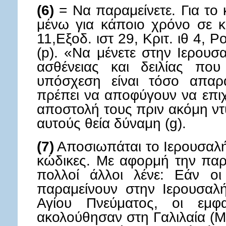
(6)
= Να παραμείνετε. Για το 
μένω για κάποιο χρόνο σε κ
11,Εξοδ. ιστ 29, Κριτ. ιθ 4, Ρ
(p). «Να μένετε στην Ιερουσ
ασθένειας και δειλίας πο
υπόσχεση είναι τόσο απαρα
πρέπει να αποφύγουν να επι
αποστολή τους πριν ακόμη ν
αυτούς θεία δύναμη (g).
(7)
Αποσιωπάται το Ιερουσαλή
κώδικες. Με αφορμή την παρ
πολλοί άλλοι λένε: Εάν οι
παραμείνουν στην Ιερουσαλ
Αγίου Πνεύματος, οι εμφ
ακολούθησαν στη Γαλιλαία (Μα