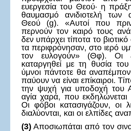
ευεργεσία του Θεού· η πράξη
θαυμασμό ανιδιοτελή των α
Θεού (g). «Αυτοί που πριν
περνούν τον καιρό τους ανά
δεν υπάρχει τίποτα το βιοτικ
τα περιφρόνησαν, στο ιερό υμ
τον ευλογούν» (Θφ). Οι 
καταργηθεί με τη θυσία του
ύμνοι πάντοτε θα αναπέμπον
παύουν να είναι επίκαιροι. Τί
την ψυχή για υποδοχή του 
αγία χαρά, που εκδηλώνεται 
Οι φόβοι κατασιγάζουν, οι 
διαλύονται, και οι ελπίδες αν
(3)
Αποσιωπάται από τον σιναϊ