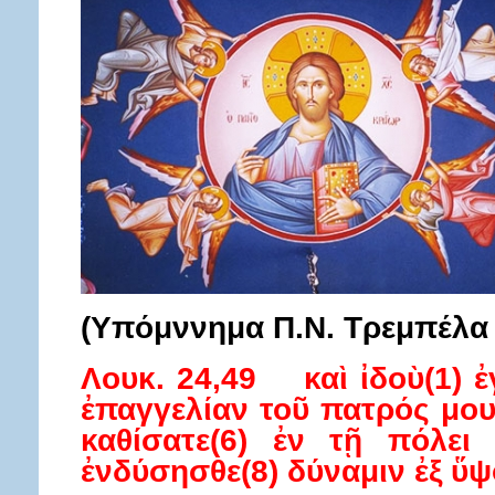
(Υπόμννημα Π.Ν. Τρεμπέλα 
Λουκ. 24,49 καὶ ἰδοὺ(1) ἐ
ἐπαγγελίαν τοῦ πατρός μου(
καθίσατε(6) ἐν τῇ πόλει
ἐνδύσησθε(8) δύναμιν ἐξ ὕψ