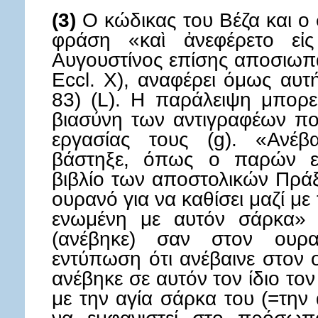
(3)
Ο κώδικας του Βέζα και ο 
φράση «καὶ ἀνεφέρετο εἰ
Αυγουστίνος επίσης αποσιωπά
Eccl. X), αναφέρει όμως αυτή
83) (L). Η παράλειψη μπορε
βιασύνη των αντιγραφέων πο
εργασίας τους (g). «Ανέβ
βάστηξε, όπως ο παρών ευ
βιβλίο των αποστολικών Πράξ
ουρανό για να καθίσει μαζί με 
ενωμένη με αυτόν σάρκα» (
(ανέβηκε) σαν στον ουρα
εντύπωση ότι ανέβαινε στον
ανέβηκε σε αυτόν τον ίδιο τ
με την αγία σάρκα του (=την