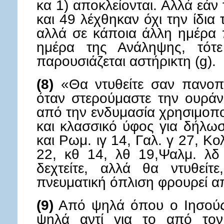
κα 1) αποκλείονται. Αλλά εάν
και 49 λέχθηκαν όχι την ίδια
αλλά σε κάποια άλλη ημέρα 
ημέρα της Ανάληψης, τότ
παρουσιάζεται αστήρικτη (g).
(8)
«Θα ντυθείτε σαν πανοπλί
όταν στερούμαστε την ουράνι
από την ενδυμασία χρησιμοπο
και κλασσικό ύφος για δήλω
και Ρωμ. ιγ 14, Γαλ. γ 27, Κολ
22, κθ 14, λθ 19,Ψαλμ. λδ 
δεχτείτε, αλλά θα ντυθείτ
πνευματική όπλιση φρουρεί α
(9)
Από ψηλά όπου ο Ιησούς
ψηλά αντί για το από τον