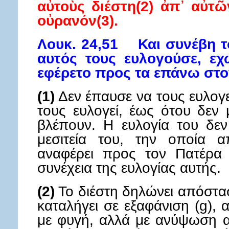
αὐτοὺς διέστη(2) ἀπ᾿ αὐτῶ
οὐρανόν(3).
Λουκ. 24,51 Και συνέβη τ
αυτός τους ευλογούσε, εχ
εφέρετο προς τα επάνω στο
(1)
Δεν έπαυσε να τους ευλογε
τους ευλογεί, έως ότου δεν
βλέπουν. Η ευλογία του δεν
μεσιτεία του, την οποία α
αναφέρει προς τον Πατέρα 
συνέχεια της ευλογίας αυτής.
(2)
Το διέστη δηλώνει απόστασ
καταλήγει σε εξαφάνιση (g),
με φυγή, αλλά με ανύψωση α