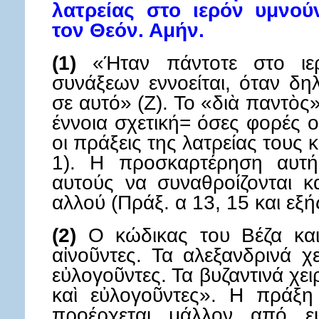
λατρείας στο ιερόν υμνού
τον Θεόν. Αμήν.
(1)
«Ήταν πάντοτε στο ιε
συνάξεων εννοείται, όταν δη
σε αυτό» (Ζ). Το «διὰ παντὸς
έννοια σχετική= όσες φορές 
οι πράξεις της λατρείας τους
1). Η προσκαρτέρηση αυτή
αυτούς να συναθροίζονται κ
αλλού (Πράξ. α 13, 15 και εξής
(2)
Ο κώδικας του Βέζα και
αἰνοῦντες. Τα αλεξανδρινά 
εὐλογοῦντες. Τα βυζαντινά χε
καὶ εὐλογοῦντες». Η πράξη
προέρχεται μάλλον από ε