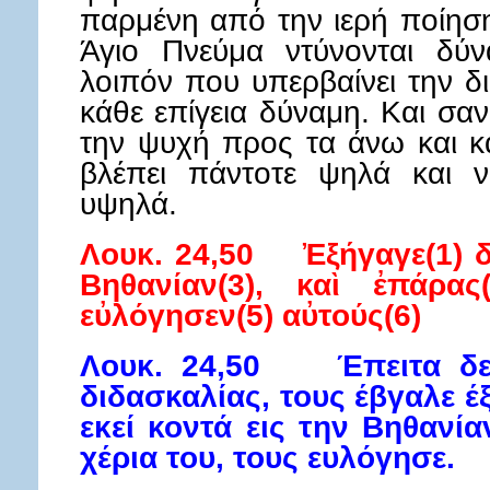
παρμένη από την ιερή ποίηση
Άγιο Πνεύμα ντύνονται δύ
λοιπόν που υπερβαίνει την δ
κάθε επίγεια δύναμη. Και σ
την ψυχή προς τα άνω και κά
βλέπει πάντοτε ψηλά και ν
υψηλά.
Λουκ. 24,50 Ἐξήγαγε(1) δὲ
Βηθανίαν(3), καὶ ἐπάρας
εὐλόγησεν(5) αὐτούς(6)
Λουκ. 24,50 Έπειτα δε
διδασκαλίας, τους έβγαλε 
εκεί κοντά εις την Βηθανί
χέρια του, τους ευλόγησε.