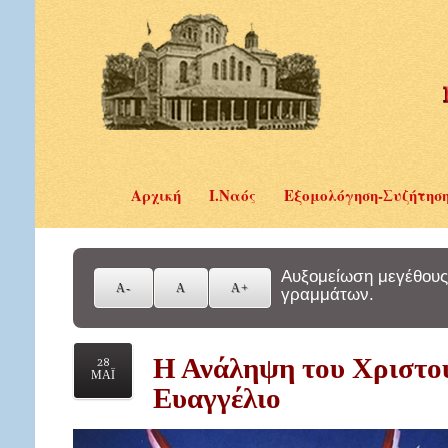
Αρχική
Ι.Ναός
Εξομολόγηση-Συζήτησ
Αυξομείωση μεγέθους
γραμμάτων.
Η Ανάληψη του Χριστο
28
ΜΑΪ
Ευαγγέλιο