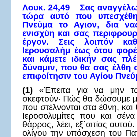
Λουκ. 24,49 Σας αναγγέλω 
τώρα αυτό που υπεσχέθ
Πνεύμα το Αγιον, δια να
ενισχύη και σας περιφρου
έργον. Σεις λοιπόν κα
Ιερουσαλήμ έως ότου φορέ
και κάμετε ιδικήν σας πλ
δύναμιν, που θα σας έλθη 
επιφοίτησιν του Αγίου Πνεύ
(1)
«Έπειτα για να μην τα
σκεφτούν· Πώς θα δώσουμε μ
που στέλνονται στα έθνη, κα
Ιεροσολυμίτες που και σέν
θάρρος, λέει, εξ΄αιτίας αυτού.
ολίγου την υπόσχεση του Πα