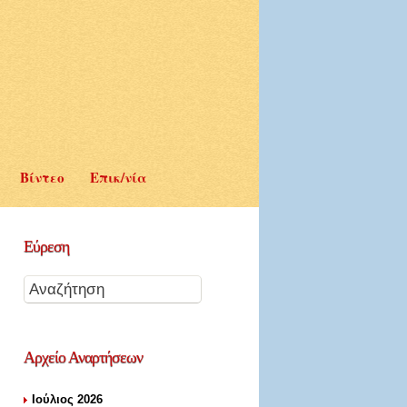
Βίντεο
Επικ/νία
Εύρεση
Αρχείο
Αναρτήσεων
Ιούλιος 2026