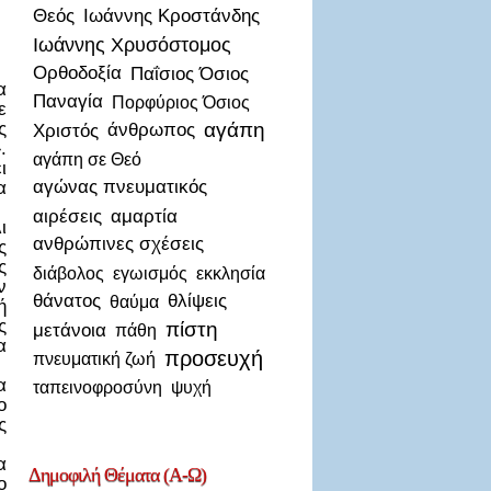
Θεός
Ιωάννης Κροστάνδης
Ιωάννης Χρυσόστομος
Ορθοδοξία
Παΐσιος Όσιος
α
Παναγία
Πορφύριος Όσιος
ε
ς
αγάπη
Χριστός
άνθρωπος
.
αγάπη σε Θεό
ι
αγώνας πνευματικός
α
αιρέσεις
αμαρτία
ι
ανθρώπινες σχέσεις
ς
ς
διάβολος
εγωισμός
εκκλησία
ν
θάνατος
θλίψεις
θαύμα
ή
ς
πίστη
μετάνοια
πάθη
α
προσευχή
πνευματική ζωή
α
ταπεινοφροσύνη
ψυχή
ο
ς
α
Δημοφιλή
Θέματα (Α-Ω)
ο