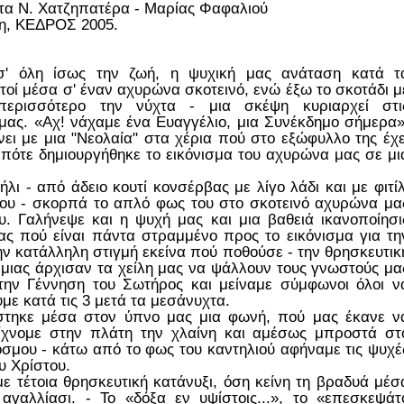
τα Ν. Χατζηπατέρα - Μαρίας Φαφαλιού
η, ΚΕΔΡΟΣ 2005.
 σ' όλη ίσως την ζωή, η ψυχική μας ανάταση κατά τ
τοί μέσα σ' έναν αχυρώνα σκοτεινό, ενώ έξω το σκοτάδι μ
περισσότερο την νύχτα - μια σκέψη κυριαρχεί στι
 μας. «Αχ! νάχαμε ένα Ευαγγέλιο, μια Συνέκδημο σήμερα»
ι με μια "Νεολαία" στα χέρια πού στο εξώφυλλο της έχε
α πότε δημιουργήθηκε το εικόνισμα του αχυρώνα μας σε μι
ι - από άδειο κουτί κονσέρβας με λίγο λάδι και με φιτίλ
ου - σκορπά το απλό φως του στο σκοτεινό αχυρώνα μα
υ. Γαλήνεψε και η ψυχή μας και μια βαθειά ικανοποίησι
 πού είναι πάντα στραμμένο προς το εικόνισμα για τη
ην κατάλληλη στιγμή εκείνα πού ποθούσε - την θρησκευτικ
μιας άρχισαν τα χείλη μας να ψάλλουν τους γνωστούς μα
την Γέννηση του Σωτήρος και μείναμε σύμφωνοι όλοι ν
ε κατά τις 3 μετά τα μεσάνυχτα.
ούστηκε μέσα στον ύπνο μας μια φωνή, πού μας έκανε ν
χνομε στην πλάτη την χλαίνη και αμέσως μπροστά στ
κόσμου - κάτω από το φως του καντηλιού αφήναμε τις ψυχέ
υ Χρίστου.
 τέτοια θρησκευτική κατάνυξι, όση κείνη τη βραδυά μέσ
αγαλλίασι. - Το «δόξα εν υψίστοις...», το «επεσκεψάτ