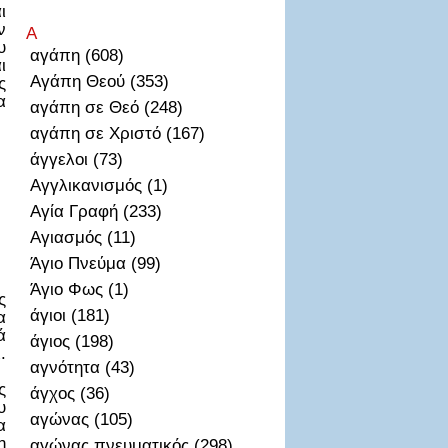
ι
ν
Α
υ
αγάπη (608)
ι
Αγάπη Θεού (353)
ς
α
αγάπη σε Θεό (248)
αγάπη σε Χριστό (167)
άγγελοι (73)
Αγγλικανισμός (1)
Αγία Γραφή (233)
Αγιασμός (11)
Άγιο Πνεύμα (99)
Άγιο Φως (1)
ς
άγιοι (181)
α
ά
άγιος (198)
.
αγνότητα (43)
ς
άγχος (36)
υ
αγώνας (105)
α
η
αγώνας πνευματικός (298)