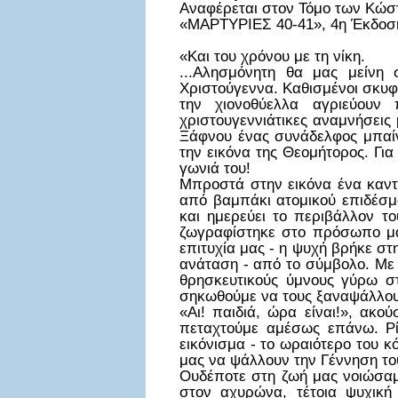
Αναφέρεται στον Τόμο των Κώσ
«ΜΑΡΤΥΡΙΕΣ 40-41», 4η Έκδοσ
«Και του χρόνου με τη νίκη.
...Αλησμόνητη θα μας μείνη
Χριστούγεννα. Καθισμένοι σκυφ
την χιονοθύελλα αγριεύουν 
χριστουγεννιάτικες αναμνήσεις
Ξάφνου ένας συνάδελφος μπαίνε
την εικόνα της Θεομήτορος. Γι
γωνιά του!
Μπροστά στην εικόνα ένα καντήλ
από βαμπάκι ατομικού επιδέσμ
και ημερεύει το περιβάλλον το
ζωγραφίστηκε στο πρόσωπο μας
επιτυχία μας - η ψυχή βρήκε στ
ανάταση - από το σύμβολο. Με 
θρησκευτικούς ύμνους γύρω σ
σηκωθούμε να τους ξαναψάλλουμ
«Αι! παιδιά, ώρα είναι!», ακ
πεταχτούμε αμέσως επάνω. Ρί
εικόνισμα - το ωραιότερο του 
μας να ψάλλουν την Γέννηση το
Ουδέποτε στη ζωή μας νοιώσαμε
στον αχυρώνα, τέτοια ψυχική 