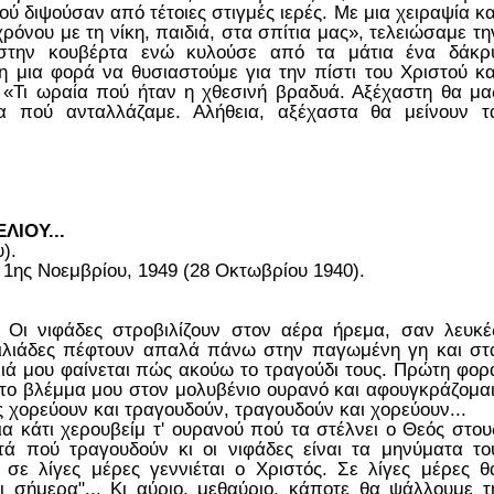
ού διψούσαν από τέτοιες στιγμές ιερές. Με μια χειραψία κα
χρόνου με τη νίκη, παιδιά, στα σπίτια μας», τελειώσαμε τη
στην κουβέρτα ενώ κυλούσε από τα μάτια ένα δάκρ
 μια φορά να θυσιαστούμε για την πίστι του Χριστού κα
. «Τι ωραία πού ήταν η χθεσινή βραδυά. Αξέχαστη θα μα
α πού ανταλλάζαμε. Αλήθεια, αξέχαστα θα μείνουν τ
ΙΟΥ...
).
 1ης Νοεμβρίου, 1949 (28 Οκτωβρίου 1940).
ό. Οι νιφάδες στροβιλίζουν στον αέρα ήρεμα, σαν λευκέ
 χιλιάδες πέφτουν απαλά πάνω στην παγωμένη γη και στ
ά μου φαίνεται πώς ακούω το τραγούδι τους. Πρώτη φορ
 το βλέμμα μου στον μολυβένιο ουρανό και αφουγκράζομαι
ες χορεύουν και τραγουδούν, τραγουδούν και χορεύουν...
ια κάτι χερουβείμ τ' ουρανού πού τα στέλνει ο Θεός στου
ά πού τραγουδούν κι οι νιφάδες είναι τα μηνύματα το
, σε λίγες μέρες γεννιέται ο Χριστός. Σε λίγες μέρες θ
ι σήμερα"... Κι αύριο, μεθαύριο, κάποτε θα ψάλλουμε τ