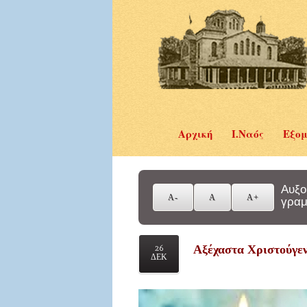
Αρχική
Ι.Ναός
Εξομ
Αυξο
γραμ
Αξέχαστα Χριστούγεν
26
ΔΕΚ