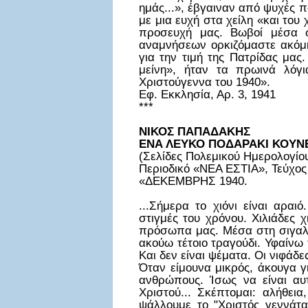
ημάς...», έβγαιναν από ψυχές π
με μια ευχή στα χείλη «και του 
προσευχή μας. Βωβοί μέσα 
αναμνήσεων ορκιζόμαστε ακόμη
για την τιμή της Πατρίδας μας
μείνη», ήταν τα πρωινά λόγι
Χριστούγεννα του 1940».
Εφ. Εκκλησία, Αρ. 3, 1941
***
ΝΙΚΟΣ ΠΑΠΑΔΑΚΗΣ
ΕΝΑ ΛΕΥΚΟ ΠΟΔΑΡΑΚΙ ΚΟΥΝΕΛ
(Σελίδες Πολεμικού Ημερολογίου
Περιοδικό «ΝΕΑ ΕΣΤΙΑ», Τεύχος
«ΔΕΚΕΜΒΡΗΣ 1940.
...Σήμερα το χιόνι είναι αραι
στιγμές του χρόνου. Χιλιάδες
πρόσωπα μας. Μέσα στη σιγαλι
ακούω τέτοιο τραγούδι. Υφαίνω
Και δεν είναι ψέματα. Οι νιφάδ
Όταν είμουνα μικρός, άκουγα γ
ανθρώπους. Ίσως να είναι αυτ
Χριστού... Σκέπτομαι: αλήθεια
ψάλλουμε το "Χριστός γεννάτα