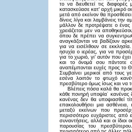
το να διευθετεί τις διαφορές
κατασκεύασε κατ' αρχή μικρό οι
μετά από εκείνον θα προσθέσει 
δίνεις λίγα και λαμβάνεις την 
μάλλον δε προτρέψατε ο ένας τ
χρειάζεται μεν να αποθηκεύσου
όπου δε πρέπει να συγκεντρωθ
αναγκάζονται να βαδίζουν αρκε
για να εισέλθουν σε εκκλησία
ησυχία ο ιερέας, για να προσέ
για το χωριό, γι’ αυτόν που έχ
και το όνομά σου πάντοτε σ
αναπέμπονται ευχές προς το Θε
Συμβαίνει μερικοί από τους γ
εσένα λοιπόν το φτωχό κανέν
πρεσβύτερο όμως ίσως και να τ
Βλέπεις πόσα καλά θα προκύψ
κάθε πονηρή υποψία˙ κανένας δ
κανένας δεν θα υποψιασθεί τί
επακολουθήσει μια ασθένεια, 
μεταξύ εκείνων που προσέρχ
περισσότερο ευχάριστες από εκ
συναντήσεις, αλλά και οι ίδιοι 
παρουσίας του πρεσβύτερου
περισσότερο από τις άλλες πόλε