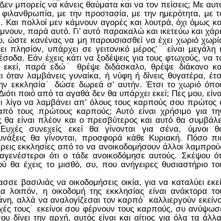
 Δεν μπορείς να κάνεις θαύματα και να τον πείσεις; Με αυτ
η φιλανθρωπία, με την προστασία, με την ημερότητα, με τ
. Και πολλοί μεν κάμνουν αγορές και λουτρά, όχι όμως κα
άμνουν, παρά αυτό. Γι’ αυτό παρακαλώ και ικετεύω και χάρ
ω, ώστε κανένας να μη παρουσιασθεί να έχει χωριό χωρί
ει πλησίον, υπάρχει σε γειτονικό μέρος’˙ είναι μεγάλη 
έσοδα. Εάν έχεις κάτι να ξοδέψεις για τους φτωχούς, να τ
α εκεί, παρά εδώ˙ θρέψε διδάσκαλο, θρέψε διάκονο κα
 όταν λαμβάνεις γυναίκα, ή νύφη ή δίνεις θυγατέρα, έτσ
ην εκκλησία˙ δώσε δωρεά σ’ αυτήν. Έτσι το χωριό όπο
 Διότι ποιό από τα αγαθά δεν θα υπάρχει εκεί; Πες μου, είνα
ναι λίγο να λαμβάνει απ’ όλους τους καρπούς σου πρώτος 
από τους πρώτους καρπούς; Αυτό είναι χρήσιμο για τη
 θα είναι πλέον και ο πρεσβύτερος και αυτό θα συμβάλε
Ευχές συνεχείς εκεί θα γίνονται για σένα, ύμνοι θ
υνάξεις θα γίνονται, προσφορά κάθε Κυριακή. Πόσο πι
είρεις εκκλησίες από το να ανοικοδομήσουν άλλοι λαμπρού
αγενέστεροι ότι ο τάδε ανοικοδόμησε αυτούς. Σκέψου ότ
ύ θα έχεις το μισθό, συ, που ανήγειρες θυσιαστήριο το
ε βασιλιάς να οικοδομήσεις οικία, για να καταλύει εκεί
 λοιπόν, η οικοδομή της εκκλησίας είναι ανάκτορα το
άνη, αλλά να αναλογίζεσαι τον καρπό˙ καλλιεργούν εκείνο
ψυχές τους˙ εκείνοι σου φέρνουν τους καρπούς, συ ανύψωσ
υ δίνει την αρχή, αυτός είναι και αίτιος για όλα τα άλλα