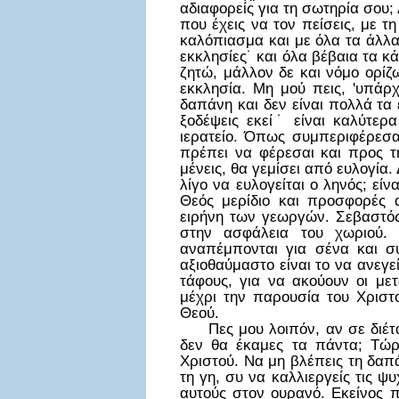
αδιαφορείς για τη σωτηρία σου;
που έχεις να τον πείσεις, με τ
καλόπιασμα και με όλα τα άλλα
εκκλησίες˙ και όλα βέβαια τα κ
ζητώ, μάλλον δε και νόμο ορίζ
εκκλησία. Μη μού πεις, 'υπάρχ
δαπάνη και δεν είναι πολλά τα 
ξοδέψεις εκεί˙ είναι καλύτερ
ιερατείο. Όπως συμπεριφέρεσαι
πρέπει να φέρεσαι και προς τ
μένεις, θα γεμίσει από ευλογία.
λίγο να ευλογείται ο ληνός; εί
Θεός μερίδιο και προσφορές 
ειρήνη των γεωργών. Σεβαστός
στην ασφάλεια του χωριού. 
αναπέμπονται για σένα και σ
αξιοθαύμαστο είναι το να ανεγ
τάφους, για να ακούουν οι μετ
μέχρι την παρουσία του Χριστο
Θεού.
Πες μου λοιπόν, αν σε διέτασσ
δεν θα έκαμες τα πάντα; Τώρα
Χριστού. Να μη βλέπεις τη δαπ
τη γη, συ να καλλιεργείς τις 
αυτούς στον ουρανό. Εκείνος πο