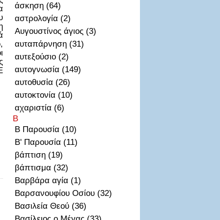
άσκηση (64)
α
υ
αστρολογία (2)
η
Αυγουστίνος άγιος (3)
ά
,
αυταπάρνηση (31)
ι
αυτεξούσιο (2)
ς
αυτογνωσία (149)
Ε
αυτοθυσἰα (26)
αυτοκτονία (10)
αχαριστία (6)
Β
Β Παρουσία (10)
Β' Παρουσία (11)
βάπτιση (19)
βάπτισμα (32)
Βαρβάρα αγία (1)
Βαρσανουφίου Οσίου (32)
Βασιλεία Θεού (36)
Βασίλειος ο Μέγας (33)