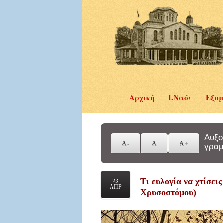
Αρχική
Ι.Ναός
Εξομ
Αυξο
γραμ
Τι ευλογία να χτίσει
23
ΑΠΡ
Χρυσοστόμου)