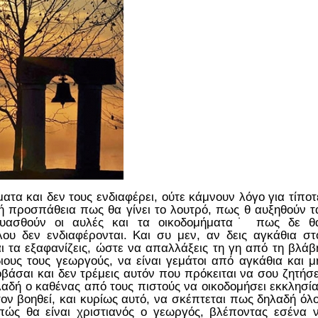
α και δεν τους ενδιαφέρει, ούτε κάμνουν λόγο για τίποτ
 προσπάθεια πως θα γίνει το λουτρό, πως θ αυξηθούν τ
ευασθούν οι αυλές και τα οικοδομήματα˙ πως δε θ
λου δεν ενδιαφέρονται. Και συ μεν, αν δεις αγκάθια στ
και τα εξαφανίζεις, ώστε να απαλλάξεις τη γη από τη βλάβ
διους τους γεωργούς, να είναι γεμάτοι από αγκάθια και μ
βάσαι και δεν τρέμεις αυτόν που πρόκειται να σου ζητήσε
λαδή ο καθένας από τους πιστούς να οικοδομήσει εκκλησία
ον βοηθεί, και κυρίως αυτό, να σκέπτεται πως δηλαδή όλο
 πώς θα είναι χριστιανός ο γεωργός, βλέποντας εσένα ν