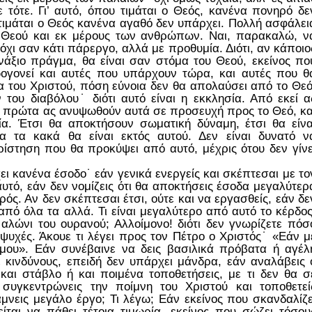
 τότε. Γι’ αυτό, όπου τιμάται ο Θεός, κανένα πονηρό δε
τιμάται ο Θεός κανένα αγαθό δεν υπάρχει. Πολλή ασφάλει
υ Θεού και εκ μέρους των ανθρώπων. Ναι, παρακαλώ, ν
 όχι σαν κάτι πάρεργο, αλλά με προθυμία. Διότι, αν κάποιο
νάξιο πράγμα, θα είναι σαν στόμα του Θεού, εκείνος πο
ογονεί και αυτές που υπάρχουν τώρα, και αυτές που θ
α του Χριστού, πόση εύνοια δεν θα απολαύσει από το Θεό
του διαβόλου˙ διότι αυτό είναι η εκκλησία. Από εκεί α
˙ πρώτα ας ανυψωθούν αυτά σε προσευχή προς το Θεό, κα
α. Έτσι θα αποκτήσουν σωματική δύναμη, έτσι θα είνα
λα τα κακά θα είναι εκτός αυτού. Δεν είναι δυνατό ν
ίστηση που θα προκύψει από αυτό, μέχρις ότου δεν γίνε
ι κανένα έσοδο˙ εάν γενικά ενεργείς και σκέπτεσαι με το
αυτό, εάν δεν νομίζεις ότι θα αποκτήσεις έσοδα μεγαλύτερ
ός. Αν δεν σκέπτεσαι έτσι, ούτε και να εργασθείς, εάν δε
από όλα τα αλλά. Τι είναι μεγαλύτερο από αυτό το κέρδος
 αλώνι του ουρανού; Αλλοίμονο! διότι δεν γνωρίζετε πόσ
 ψυχές. Άκουε τι λέγει προς τον Πέτρο ο Χριστός˙ «Εάν μ
μου». Εάν συνέβαινε να δεις βασιλικά πρόβατα ή αγέλ
ε κινδύνους, επειδή δεν υπάρχει μάνδρα, εάν αναλάβεις 
 και στάβλο ή και ποιμένα τοποθετήσεις, με τι δεν θα σ
 συγκεντρώνεις την ποίμνη του Χριστού και τοποθετεί
κάμνεις μεγάλο έργο; Τι λέγω; Εάν εκείνος που σκανδαλίζε
ίται να πάθει τέτοια τιμωρία, εκείνος που σώζει τόσου