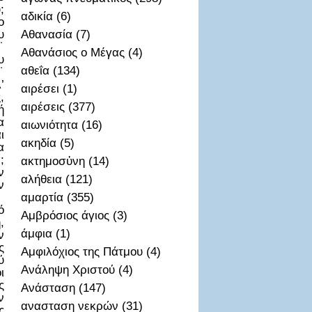
;
αδικία (6)
ο
υ
Αθανασία (7)
˙
Αθανάσιος ο Μέγας (4)
υ
αθεΐα (134)
˙
’
αιρέσει (1)
,
αιρέσεις (377)
ή
α
αιωνιότητα (16)
ι
ακηδία (5)
α
;
ακτημοσὐνη (14)
ν
αλήθεια (121)
ν
αμαρτία (355)
ό
Αμβρόσιος άγιος (3)
,
άμφια (1)
ν
ς
Αμφιλόχιος της Πάτμου (4)
ύ
Ανάληψη Χριστού (4)
ι
ς
Ανάσταση (147)
ν
ανασταση νεκρών (31)
ς