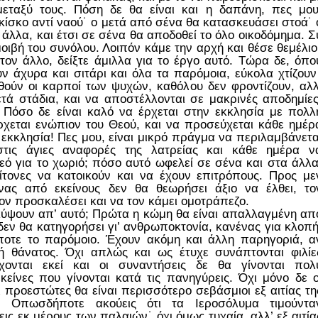
 μεταξύ τους. Πόση δε θα είναι και η δαπάνη, πες μου
κίσκο αντί ναού˙ ο μετά από σένα θα κατασκευάσει στοά˙ 
άλλα, και έτσι σε σένα θα αποδοθεί το όλο οικοδόμημα. Σ
αμοιβή του συνόλου. Λοιπόν κάμε την αρχή και θέσε θεμέλιο
ον άλλο, δείξτε άμιλλα για το έργο αυτό. Τώρα δε, όπο
ν άχυρα και σιτάρι και όλα τα παρόμοια, εύκολα χτίζουν
ούν οι καρποί των ψυχών, καθόλου δεν φροντίζουν, αλλ
τά στάδια, και να αποστέλλονται σε μακρινές αποδημίες
. Πόσο δε είναι καλό να έρχεται στην εκκλησία με πολλ
ρχεται ενώπιον του Θεού, και να προσεύχεται κάθε ημέρ
ει εκκλησία! Πες μου, είναι μικρό πράγμα να περιλαμβάνετα
τις άγιες αναφορές της λατρείας και κάθε ημέρα ν
ό για το χωριό; πόσο αυτό ωφελεί σε σένα και στα άλλα
είτονες να κατοικούν και να έχουν επιτρόπους. Προς με
ας από εκείνους δεν θα θεωρήσει άξιο να έλθει, το
ον προσκαλέσει και να τον κάμει ομοτράπεζο.
ουν απ’ αυτό; Πρώτα η κώμη θα είναι απαλλαγμένη απ
εν θα κατηγορήσει γι’ ανθρωποκτονία, κανένας για κλοπή
ποτε το παρόμοιο. Έχουν ακόμη και άλλη παρηγοριά, α
ή θάνατος. Όχι απλώς και ως έτυχε συνάπτονται φιλίε
ονται εκεί και οι συναντήσεις δε θα γίνονται πολ
είνες που γίνονται κατά τις πανηγύρεις. Όχι μόνο δε ο
οι προεστώτες θα είναι περισσότερο σεβάσμιοι εξ αιτίας τη
. Οπωσδήποτε ακούεις ότι τα Ιεροσόλυμα τιμούντα
ις εκ μέρους των παλαιών˙ όχι όμως τυχαία, αλλ’ εξ αιτία