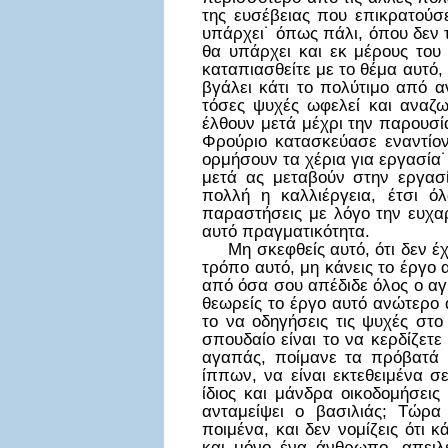
της ευσέβειας που επικρατούσε
υπάρχει˙ όπως πάλι, όπου δεν 
θα υπάρχει και εκ μέρους το
καταπιασθείτε με το θέμα αυτό,
βγάλει κάτι το πολύτιμο από α
τόσες ψυχές ωφελεί και αναζω
έλθουν μετά μέχρι την παρουσί
Φρούριο κατασκεύασε εναντίον 
ορμήσουν τα χέρια για εργασία
μετά ας μεταβούν στην εργασί
πολλή η καλλιέργεια, έτσι ό
παραστήσεις με λόγο την ευχαρ
αυτό πραγματικότητα.
Μη σκεφθείς αυτό, ότι δεν έχε
τρόπο αυτό, μη κάνεις το έργο 
από όσα σου απέδιδε όλος ο αγρ
θεωρείς το έργο αυτό ανώτερο 
το να οδηγήσεις τις ψυχές στο
σπουδαίο είναι το να κερδίζετε
αγαπάς, ποίμανε τα πρόβατά 
ίππων, να είναι εκτεθειμένα σ
ίδιος και μάνδρα οικοδομήσεις
ανταμείψει ο βασιλιάς; Τώρα
ποιμένα, και δεν νομίζεις ότι 
και μόνο ένα άνθρωπο, απειλε