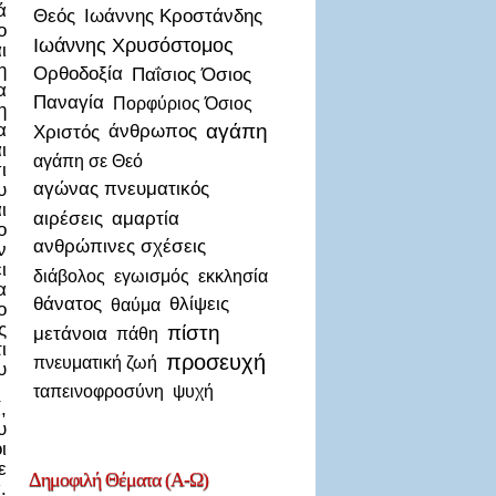
ά
Θεός
Ιωάννης Κροστάνδης
ο
Ιωάννης Χρυσόστομος
ι
η
Ορθοδοξία
Παΐσιος Όσιος
α
Παναγία
Πορφύριος Όσιος
η
α
αγάπη
Χριστός
άνθρωπος
ι
αγάπη σε Θεό
ι
αγώνας πνευματικός
υ
ι
αιρέσεις
αμαρτία
ο
ανθρώπινες σχέσεις
ν
ι
διάβολος
εγωισμός
εκκλησία
α
θάνατος
θλίψεις
θαύμα
ο
ς
πίστη
μετάνοια
πάθη
ι
προσευχή
πνευματική ζωή
υ
ταπεινοφροσύνη
ψυχή
,
υ
ι
ε
Δημοφιλή
Θέματα (Α-Ω)
.