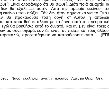
θεί; Είναι ολοφάνερο ότι θα σωθεί. Διότι ποιά αμαρτία θ
 δεν θα εξαλείψει αυτήν; Από την τιμωρία εκείνου πο
ή εκείνου που σώζει. Εάν δεν ήταν σημαντικό για το Θεό 
δεν θα προκαλούσε τόση οργή σ’ Αυτόν η απώλει
 ας καταπιασθούμε πλέον με το έργο αυτό το πνευματικό
ι εγώ θα βοηθήσω κατά το δυνατό. Και αν μεν είναι τρεις ο
υν με συνεισφορά, εάν δε ένας, ας πείσει και τους άλλου
, παρακαλώ, προσπαθήσετε να κατορθώσετε αυτό… (ΕΠ
ερέας
Ναός
εκκλησία
αγάπη
πλούτος
Λατρεία Θεία
Θεία