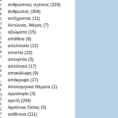
ν
ανθρώπινες σχέσεις (324)
α
άνθρωπος (304)
α
ς
αντίχριστος (11)
υ
Αντώνιος, Μέγας (7)
α
αξιώματα (15)
;
ς
απἀθεια (6)
ι
απελπισία (12)
ι
α
απιστία (22)
ι
απληστία (5)
ν
απλότητα (17)
α
αποκάλυψη (9)
ν
,
απόκρυφα (17)
ο
Απολογητικά Θέματα (1)
ε
αργολογία (3)
η
ο
αρετή (204)
ε
Αρσένιος Όσιος (5)
ς
ι
ασθένεια (111)
ς