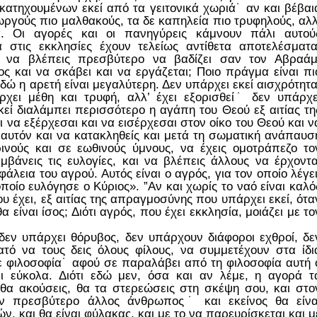
 κατηχουμένων εκεί από τα γειτονικά χωριά˙ αν και βέβαι
ωργούς πιο μαλθακούς, τα δε καπηλεία πιο τρυφηλούς, αλλ
. Οι αγορές και οι πανηγύρεις κάμνουν πάλι αυτού
 στις εκκλησίες έχουν τελείως αντίθετα αποτελέσματα
ι να βλέπεις πρεσβύτερο να βαδίζει σαν τον Αβραάμ
ος και να σκάβει και να εργάζεται; Ποιο πράγμα είναι πι
δώ η αρετή είναι μεγαλύτερη. Δεν υπάρχει εκεί αισχρότητα
ρχει μέθη και τρυφή, αλλ’ έχει εξορισθεί˙ δεν υπάρχε
εκεί διαλάμπει περισσότερο η αγάπη του Θεού εξ αιτίας τη
 να εξέρχεσαι και να εισέρχεσαι στον οίκο του Θεού και ν
ε αυτόν και να κατακληθείς και μετά τη σωματική ανάπαυσ
ινούς και σε εωθινούς ύμνους, να έχεις ομοτράπεζο το
βάνεις τις ευλογίες, και να βλέπεις άλλους να έρχοντα
σφάλεια του αγρού. Αυτός είναι ο αγρός, για τον οποίο λέγει
οίο ευλόγησε ο Κύριος». ”Αν και χωρίς το ναό είναι καλό
ου έχει, εξ αιτίας της απραγμοσύνης που υπάρχει εκεί, ότα
θα είναι ίσος; Διότι αγρός, που έχει εκκλησία, μοιάζει με το
ν υπάρχει θόρυβος, δεν υπάρχουν διάφοροι εχθροί, δε
ατό να τους δεις όλους φίλους, να συμμετέχουν στα ίδι
ε φιλοσοφία˙ αφού σε παραλάβει από τη φιλοσοφία αυτή 
ι εύκολα. Διότι εδώ μεν, όσα και αν λέμε, η αγορά τ
 θα ακούσεις, θα τα στερεώσεις στη σκέψη σου, και στο
ον πρεσβύτερο άλλος άνθρωπος˙ και εκείνος θα είνα
, και θα είναι φύλακας, και με το να παρευρίσκεται και μ