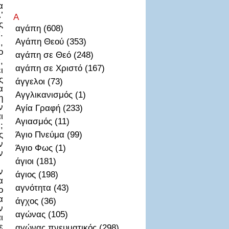
α
’
Α
ς
αγάπη (608)
.
Αγάπη Θεού (353)
,
ο
αγάπη σε Θεό (248)
,
αγάπη σε Χριστό (167)
ι
ς
άγγελοι (73)
α
Αγγλικανισμός (1)
η
ν
Αγία Γραφή (233)
ι
Αγιασμός (11)
;
ς
Άγιο Πνεύμα (99)
ν
Άγιο Φως (1)
ν
άγιοι (181)
ν
άγιος (198)
α
αγνότητα (43)
ο
α
άγχος (36)
ν
αγώνας (105)
ι
ε
αγώνας πνευματικός (298)