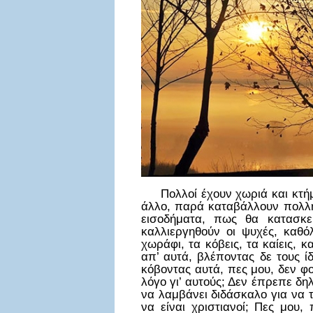
Πολλοί έχουν χωριά και κτήματ
άλλο, παρά καταβάλλουν πολλή
εισοδήματα, πως θα κατασκ
καλλιεργηθούν οι ψυχές, καθό
χωράφι, τα κόβεις, τα καίεις, 
απ’ αυτά, βλέποντας δε τους ί
κόβοντας αυτά, πες μου, δεν φο
λόγο γι’ αυτούς; Δεν έπρεπε δη
να λαμβάνει διδάσκαλο για να τ
να είναι χριστιανοί; Πες μου,