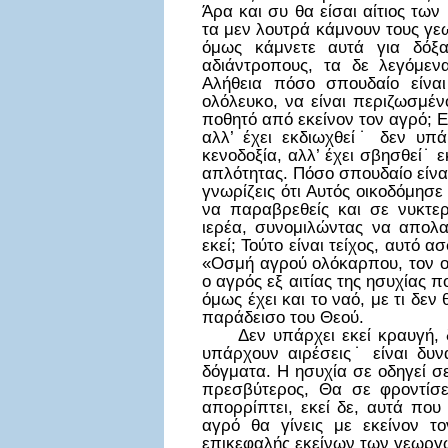
Άρα και συ θα είσαι αίτιος των
τα μεν λουτρά κάμνουν τους γε
όμως κάμνετε αυτά για δόξα
αδιάντροπους, τα δε λεγόμενα
Αλήθεια πόσο σπουδαίο είνα
ολόλευκο, να είναι περιζωσμέν
ποθητό από εκείνον τον αγρό; Ε
αλλ’ έχει εκδιωχθεί˙ δεν υπά
κενοδοξία, αλλ’ έχει σβησθεί˙ 
απλότητας. Πόσο σπουδαίο είναι
γνωρίζεις ότι Αυτός οικοδόμησ
να παραβρεθείς και σε νυκτερ
ιερέα, συνομιλώντας να απολαμ
εκεί; Τούτο είναι τείχος, αυτό α
«Οσμή αγρού ολόκαρπου, τον οπ
ο αγρός εξ αιτίας της ησυχίας π
όμως έχει και το ναό, με τι δεν 
παράδεισο του Θεού.
Δεν υπάρχει εκεί κραυγή, δε
υπάρχουν αιρέσεις˙ είναι δυν
δόγματα. Η ησυχία σε οδηγεί σ
πρεσβύτερος, Θα σε φροντίσε
απορρίπτει, εκεί δε, αυτά που
αγρό θα γίνεις με εκείνον τ
επικεφαλής εκείνων των γεωργών