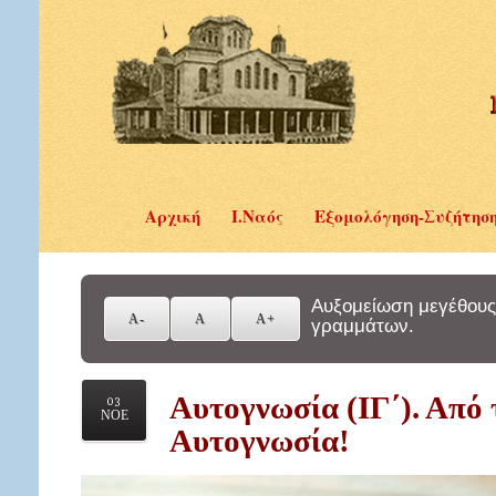
Αρχική
Ι.Ναός
Εξομολόγηση-Συζήτησ
Αυξομείωση μεγέθους
γραμμάτων.
Αυτογνωσία (ΙΓ΄). Από
03
ΝΟΕ
Αυτογνωσία!