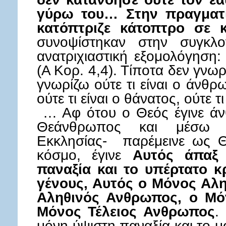
γύρω του… Στην πραγματι
κατόπτριζε κάτοπτρο σε 
συνοψίστηκαν στην συγκλο
ανατριχιαστική εξομολόγηση
(Α Κορ. 4,4). Τίποτα δεν γνωρ
γνωρίζω ούτε τι είναι ο άνθρω
ούτε τι είναι ο θάνατος, ούτε τ
… Αφ ότου ο Θεός έγινε ά
Θεάνθρωπος και μέσω 
Εκκλησίας- παρέμεινε ως Θ
κόσμο, έγινε
Αυτός άπαξ
παναξία και το υπέρτατο κ
γένους, Αυτός ο Μόνος Αλη
Αληθινός Ανθρωπος, ο Μόν
Μόνος Τέλειος Ανθρωπος
.
μόνη ύψιστη παναξία και το μ