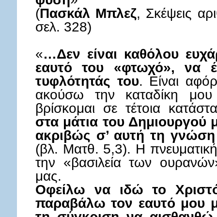
(
Πασκάλ Μπλεζ
, Σκέψεις αρ
σελ. 328)
«
…Δεν είναι καθόλου ευχάρ
εαυτό του «φτωχό», να έ
τυφλότητάς του
. Είναι αφό
ακούσω την καταδίκη μου 
βρίσκομαι σε τέτοια κατάστ
στα μάτια του Δημιουργού μ
ακριβώς σ’ αυτή τη γνώση
(βλ. Ματθ. 5,3). Η πνευματικ
την «βασιλεία των ουρανώ
μας.
Οφείλω να ιδώ το Χριστό
παραβάλω τον εαυτό μου μ
τη σύγκριση να αισθανθώ 