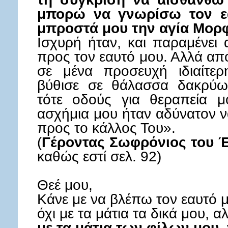
μπορώ να γνωρίσω τον εα
μπροστά μου την αγία Μορ
Ισχυρή ήταν, και παραμένει
προς τον εαυτό μου. Αλλά απ
σε μένα προσευχή ιδιαίτε
βύθισε σε θάλασσα δακρύων
τότε οδούς για θεραπεία μ
ασχήμια μου ήταν αδύνατον ν
προς το κάλλος Του».
(
Γέροντας Σωφρόνιος του 
καθώς εστί σελ. 92)
Θεέ μου,
Κάνε με να βλέπω τον εαυτό 
όχι με τα μάτια τα δικά μου, α
με τα μάτια των φίλων μου
,