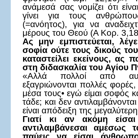
ανάμεσά σας νομίζει ότι είν
γίνει για τους ανθρώπ
(=ανόητος), για να αναδειχ
μέρους του Θεού (Α Κορ. 3,18
Ας μην εμπιστεύεται, λέγε
σοφία ούτε τους δικούς το
καταστείλει εκείνους, ας 
στη διδασκαλία του Αγίου 
«Αλλά πολλοί από αυτ
εξαγριώνονται πολλές φορές,
μέσα τους• εγώ είμαι σοφός κ
τάδε; και δεν αντιλαμβάνονται
είναι απόδειξη της μεγαλύτερη
Γιατί κι αν ακόμη είσα
αντιλαμβάνεσαι αμέσως τ
παύεις να είσαι άνθρωπο