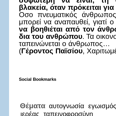
σοφώτερη να είναι, τη
βλακεία, όταν πρόκειται γ
Οσο πνευματικός άνθρωπος 
μπορεί να αναπαυθεί, γιατί ο
να βοηθιέται από τον άνθρ
δια του ανθρώπου
. Τα οικον
ταπεινώνεται ο άνθρωπος…
(
Γέροντος Παϊσίου
, Χαριτωμέ
Social Bookmarks
Θέματα
αυτογνωσία
εγωισμό
ιερέας
ταπεινοφροσύνη