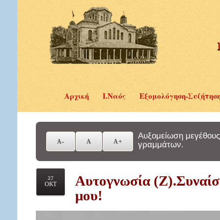
Αρχική
Ι.Ναός
Εξομολόγηση-Συζήτησ
Αυξομείωση μεγέθους
γραμμάτων.
Αυτογνωσία (Ζ).Συναίσ
27
ΟΚΤ
μου!