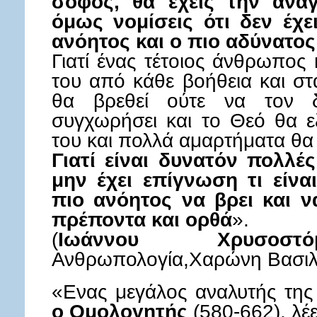
σοφός, θα έχεις την ανά
όμως νομίσεις ότι δεν έχε
ανόητος και ο πιο αδύνατο
Γιατί ένας τέτοιος άνθρωπος 
του από κάθε βοήθεια και στ
θα βρεθεί ούτε να τον δ
συγχωρήσει και το Θεό θα εξ
του και πολλά αμαρτήματα θα 
Γιατί είναι δυνατόν πολλέ
μην έχει επίγνωση τι είνα
πιο ανόητος να βρει και ν
πρέποντα και ορθά
».
(
Ιωάννου Χρυσοστό
Ανθρωπολογία,Χαρώνη Βασιλίο
«Ενας μεγάλος αναλυτής τη
ο Ομολογητής
(580-662), λέε