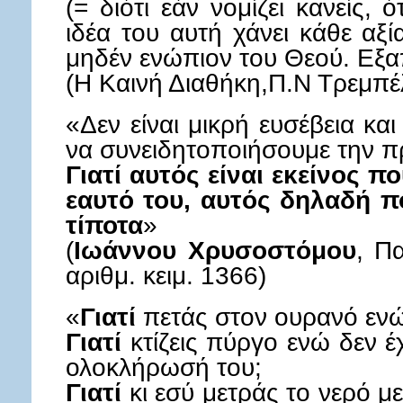
(= διότι εάν νομίζει κανείς, ό
ιδέα του αυτή χάνει κάθε αξί
μηδέν ενώπιον του Θεού. Εξα
(Η Καινή Διαθήκη,Π.Ν Τρεμπέ
«Δεν είναι μικρή ευσέβεια κα
να συνειδητοποιήσουμε την πρ
Γιατί αυτός είναι εκείνος π
εαυτό του, αυτός δηλαδή πο
τίποτα
»
(
Ιωάννου Χρυσοστόμου
, Π
αριθμ. κειμ. 1366)
«
Γιατί
πετάς στον ουρανό ενώ 
Γιατί
κτίζεις πύργο ενώ δεν έχ
ολοκλήρωσή του;
Γιατί
κι εσύ μετράς το νερό με