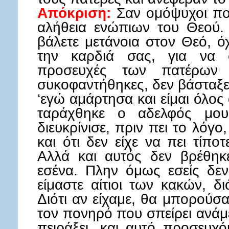
Απόκριση:
Σαν ομόψυχοι πο
αλήθεια ενώπιων του Θεού.
βάλετε μετάνοια στον Θεό, ό
την καρδιά σας, για να 
προσευχές των πατέρων 
συκοφαντήθηκες, δεν βάσταξε
‘εγώ αμάρτησα και είμαι όλος α
ταράχθηκε ο αδελφός μου’
διευκρίνισε, πριν πει το λόγο,
και ότι δεν είχε να πει τίπο
Αλλά και αυτός δεν βρέθηκ
εσένα. Πλην όμως εσείς δεν 
είμαστε αίτιοι των κακών, δ
Διότι αν είχαμε, θα μπορούσ
τον πονηρό που σπείρει ανάμε
πειράξει, και αυτό προσευχό