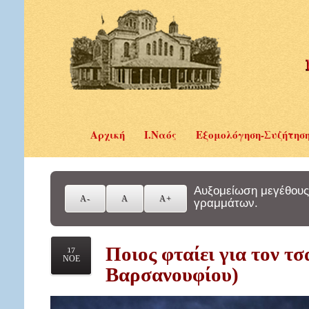
Αρχική
Ι.Ναός
Εξομολόγηση-Συζήτησ
Αυξομείωση μεγέθους
γραμμάτων.
Ποιος φταίει για τον τσ
17
ΝΟΕ
Βαρσανουφίου)