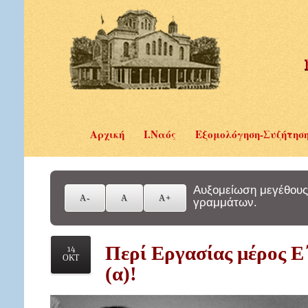
Αρχική
Ι.Ναός
Εξομολόγηση-Συζήτησ
Αυξομείωση μεγέθους
γραμμάτων.
Περί Εργασίας μέρος Ε
14
ΟΚΤ
(α)!