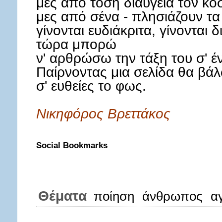
μες από τόση διαύγεια τον κό
μες από σένα - πλησιάζουν τ
γίνονται ευδιάκριτα, γίνονται 
τώρα μπορώ
ν' αρθρώσω την τάξη του σ' έ
Παίρνοντας μια σελίδα θα βά
σ' ευθείες το φως.
Νικηφόρος Βρεττάκος
Social Bookmarks
Θέματα
ποίηση
άνθρωπος
α