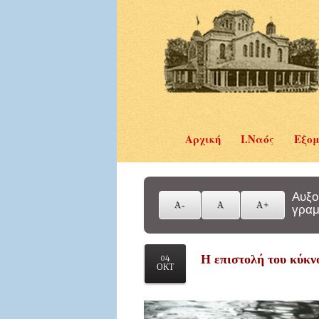
Αρχική
Ι.Ναός
Εξομ
Αυξο
γραμ
Η επιστολή του κύκν
04
ΟΚΤ