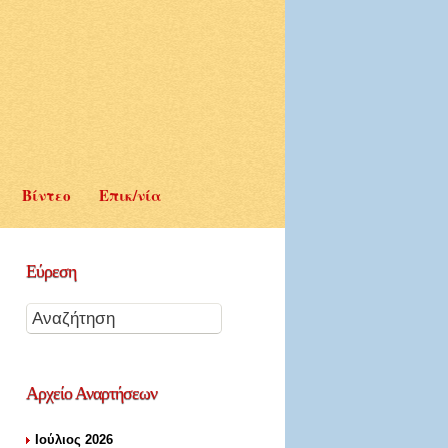
Βίντεο
Επικ/νία
Εύρεση
Αρχείο
Αναρτήσεων
Ιούλιος 2026