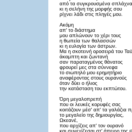
από τα συγκρουσμένα σπλάχνα
κι η σελήνη της μορφής σου
ρίχνει λάδι στις πληγές μου.
Ακόμη
απ' το διάστημα
μου απλώνουν το χέρι τους
η θωπεία των θαλασσών
κι η ευλογία των άστρων.
Μα η σκοτεινή οροσειρά του Τα
άκαμπτη και ζωντανή
σαν παραταγμένος θάνατος
φρουρεί μες στα σύννεφα
το σιωπηλό μου ερημητήριο
αναφέροντας στους ουρανούς
όταν δύει ο ήλιος
την κατάσταση του εκπτώτου.
Όρη μεγαλοπρεπή
που οι λευκές κορυφές σας
κοιτάζουν μέσ' απ' τα γαλάζια 
το μεγαλείο της δημιουργίας,
Ωκεανέ,
που αρχίζεις απ' τον ουρανό
και συνεχίζεσαι στ' άπειρο της 