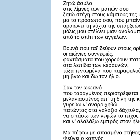
Ζητώ άσυλο
στις λίμνες των ματιών σου
ζητώ στέγη στους κάμπους της 
μα το πρόσωπό σου, που μπαίν
αραιώνει τη νύχτα της υπάρξεώ
μόλις μου στέλνει μιαν αναλαμ
από το σπίτι των αγγέλων.
Βουνά που ταξιδεύουν στους ορί
οι αιώνιες συννεφιές,
φαντάσματα που χορεύουν πατ
στα λεπίδια των κεραυνών,
τόξα τεντωμένα που παραφυλο
μη βγω και δω τον ήλιο.
Σαν τον ωκεανό
που ταραγμένος περιστρέφεται
μελανιασμένος απ' τη δίνη της 
γυρεύω ν' αναρριχηθώ
πατώντας στα γαλάζια δάχτυλα
να σπάσω των νεφών το τείχος
και ν' αλαλάξω εμπρός στον ήλι
Μα πέφτω με σπασμένο στήθος
Φεύγει ο καπνός