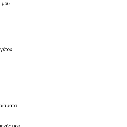
 μου
ϋγέτου
πρίσματα
ψυχής μου