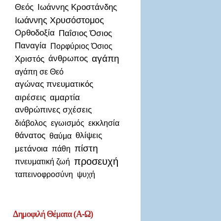
Θεός
Ιωάννης Κροστάνδης
Ιωάννης Χρυσόστομος
Ορθοδοξία
Παΐσιος Όσιος
Παναγία
Πορφύριος Όσιος
αγάπη
Χριστός
άνθρωπος
αγάπη σε Θεό
αγώνας πνευματικός
αιρέσεις
αμαρτία
ανθρώπινες σχέσεις
διάβολος
εγωισμός
εκκλησία
θάνατος
θλίψεις
θαύμα
πίστη
μετάνοια
πάθη
προσευχή
πνευματική ζωή
ταπεινοφροσύνη
ψυχή
Δημοφιλή
Θέματα (Α-Ω)