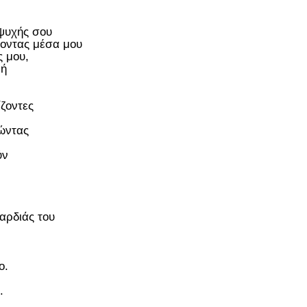
ψυχής σου
οντας μέσα μου
ς μου,
πή
ζοντες
ώντας
ύν
καρδιάς του
,
ο.
.