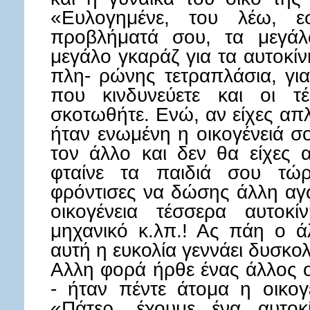
«Ευλογημένε, του λέω, ε
προβλήματά σου, τα μεγάλ
μεγάλο γκαράζ για τα αυτοκίν
πλη- ρώνης τετραπλάσια, γι
που κινδυνεύετε και οι τ
σκοτωθήτε. Ενώ, αν είχες απ
ήταν ενωμένη η οικογένειά σ
τον άλλο και δεν θα είχες 
φταίνε τα παιδιά σου τώ
φρόντισες να δώσης άλλη αγ
οικογένεια τέσσερα αυτοκί
μηχανικό κ.λπ.! Ας πάη ο ά
αυτή η ευκολία γεννάει δυσκολ
Αλλη φορά ήρθε ένας άλλος ο
- ήταν πέντε άτομα η οικογέ
«Πάτερ, έχουμε ένα αυτοκ