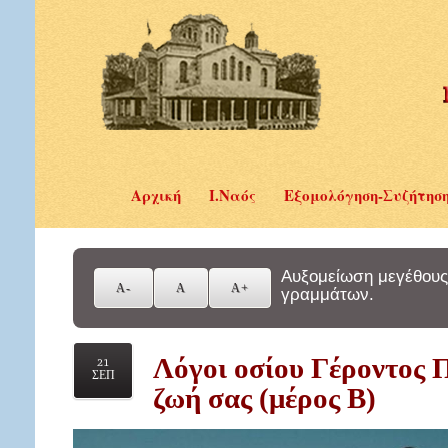
Αρχική
Ι.Ναός
Εξομολόγηση-Συζήτησ
Αυξομείωση μεγέθους
γραμμάτων.
Λόγοι οσίου Γέροντος Π
21
ΣΕΠ
ζωή σας (μέρος Β)