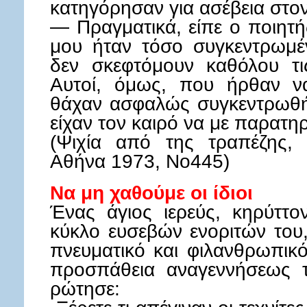
κατηγόρησαν για ασέβεια στο
— Πραγματικά, είπε ο ποιητ
μου ήταν τόσο συγκεντρωμέ
δεν σκεφτόμουν καθόλου τι
Αυτοί, όμως, που ήρθαν ν
θάχαν ασφαλώς συγκεντρωθή 
είχαν τον καιρό να με παρατη
(Ψιχία από της τραπέζης,
Αθήνα 1973, Νο445)
Να μη χαθούμε οι ίδιοι
Ένας άγιος ιερεύς, κηρύττο
κύκλο ευσεβών ενοριτών του
πνευματικό και φιλανθρωπικό
προσπάθεια αναγεννήσεως τ
ρώτησε: