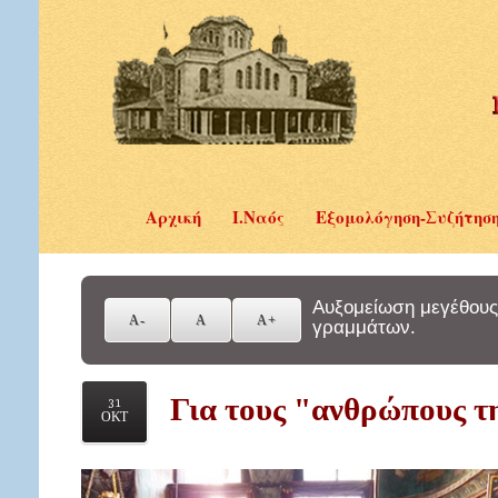
Αρχική
Ι.Ναός
Εξομολόγηση-Συζήτησ
Αυξομείωση μεγέθους
γραμμάτων.
Για τους "ανθρώπους τη
31
ΟΚΤ