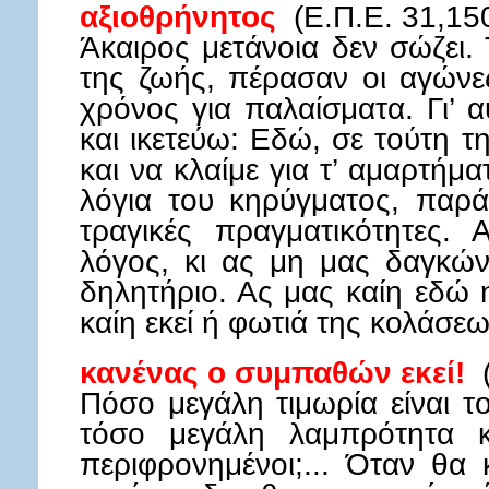
αξιοθρήνητος
(Ε.Π.Ε. 31,15
Άκαιρος μετάνοια δεν σώζει.
της ζωής, πέρασαν οι αγώνε
χρόνος για παλαίσματα. Γι’ 
και ικετεύω: Εδώ, σε τούτη 
και να κλαίμε για τ’ αμαρτήμ
λόγια του κηρύγματος, παρά
τραγικές πραγματικότητες
λόγος, κι ας μη μας δαγκών
δηλητήριο. Ας μας καίη εδώ 
καίη εκεί ή φωτιά της κολάσεω
κανένας ο συμπαθών εκεί!
(
Πόσο μεγάλη τιμωρία είναι 
τόσο μεγάλη λαμπρότητα κ
περιφρονημένοι;... Όταν θα 