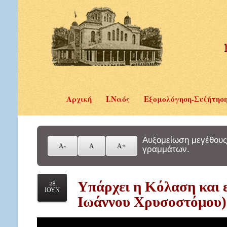
Αρχική
Ι.Ναός
Εξομολόγηση-Συζήτησ
Αυξομείωση μεγέθους
γραμμάτων.
Υπάρχει η Kόλαση και ε
28
ΙΟΥΝ
Ιωάννου Χρυσοστόμου)