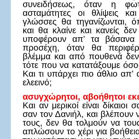
συνειδήσεως, όταν η φωτ
ασταμάτητες οι θλίψεις κα
γλώσσες θα τηγανίζωνται, ό
και θα κλαίνε και κανείς δε
υποφέρουν απ’ τα βάσανα 
προσέχη, όταν θα περιφέρ
βλέμμα και από πουθενά δεν
τότε που να κατατάξουμε όσο
Και τι υπάρχει πιο άθλιο απ’ α
ελεεινό;
ασυγχώρητοι, αβοήθητοι εκ
Και αν μερικοί είναι δίκαιοι
σαν τον Δανιήλ, και βλέπουν 
τους, δεν θα τολμούν να το
απλώσουν το χέρι για βοήθεια.