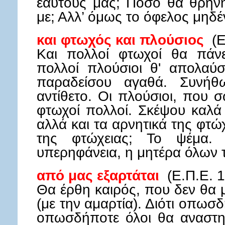
εαυτούς μας; Πόσο θα θρην
με; Αλλ’ όμως το όφελος μηδέ
και φτωχός και πλούσιος
(Ε
Και πολλοί φτωχοί θα πάνε
πολλοί πλούσιοι θ' απολαύ
παραδείσου αγαθά. Συνήθω
αντίθετο. Οι πλούσιοι, που σώ
φτωχοί πολλοί. Σκέψου καλά
αλλά και τα αρνητικά της φτώ
της φτώχειας; Το ψέμα.
υπερηφάνεια, η μητέρα όλων 
από μας εξαρτάται
(Ε.Π.Ε. 
Θα έρθη καιρός, που δεν θα 
(με την αμαρτία). Διότι οπωσ
οπωσδήποτε όλοι θα αναστη