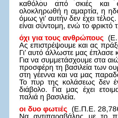
καθόλου από σκιές και ό
ολοκληρωθή η αμαρτία, η ηδο
όμως γι’ αυτήν δεν έχει τέλο
είναι σύντομη, ενώ το φρικτό 
όχι για τους ανθρώπους
(Ε.
Ας επιστρέψουμε και ας πράξ
Γι’ αυτό άλλωστε μας έπλασε 
Για να συμμετάσχουμε στα αιώ
προσφέρη τη βασιλεία των ουρ
στη γέεννα και να μας παρα
Το πυρ της κολάσεως δεν έγ
διάβολο. Για μας έχει ετοι
παλιά η βασιλεία.
οι δυο φωτιές
(Ε.Π.Ε. 28,78
Να αντιπαραβάλης με το πυ