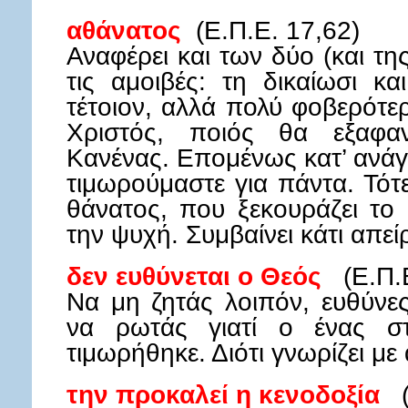
αθάνατος
(Ε.Π.Ε. 17,62)
Αναφέρει και των δύο (και τη
τις αμοιβές: τη δικαίωσι κ
τέτοιον, αλλά πολύ φοβερότερ
Χριστός, ποιός θα εξαφαν
Κανένας. Επομένως κατ’ ανάγ
τιμωρούμαστε για πάντα. Τότ
θάνατος, που ξεκουράζει το
την ψυχή. Συμβαίνει κάτι απε
δεν ευθύνεται ο Θεός
(Ε.Π.Ε
Να μη ζητάς λοιπόν, ευθύνε
να ρωτάς γιατί ο ένας σ
τιμωρήθηκε. Διότι γνωρίζει με
την προκαλεί η κενοδοξία
(