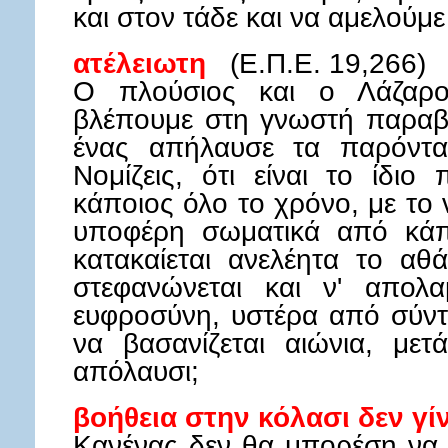
και στον τάδε και να αμελούμε
ατέλειωτη
(Ε.Π.Ε. 19,266)
Ο πλούσιος και ο Λάζαρ
βλέπουμε στη γνωστή παραβο
ένας απήλαυσε τα παρόντα
Νομίζεις, ότι είναι το ίδιο
κάποιος όλο το χρόνο, με το 
υποφέρη σωματικά από κάπ
κατακαίεται ανελέητα το α
στεφανώνεται και ν' απολ
ευφροσύνη, υστέρα από σύντ
να βασανίζεται αιώνια, με
απόλαυσι;
βοήθεια στην κόλασι δεν γί
Κανένας δεν θα μπορέση να 