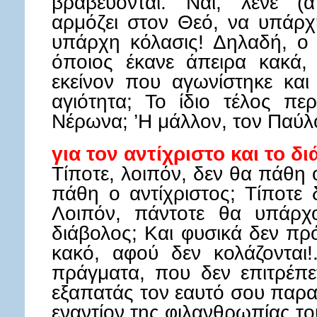
βραβεύονται. Ναι, λένε (α
αρμόζει στον Θεό, να υπάρχ
υπάρχη κόλασις! Δηλαδή, ο 
όποιος έκανε άπειρα κακά,
εκείνον που αγωνίστηκε και
αγιότητα; Το ίδιο τέλος πε
Νέρωνα; ’Η μάλλον, τον Παύλο
για τον αντίχριστο και το δ
Τίποτε, λοιπόν, δεν θα πάθη
πάθη ο αντίχριστος; Τίποτε
Λοιπόν, πάντοτε θα υπάρχο
διάβολος; Και φυσικά δεν πρ
κακό, αφού δεν κολάζονται!.
πράγματα, που δεν επιτρέπετ
εξαπατάς τον εαυτό σου παραλ
εναντίον της φιλανθρωπίας το