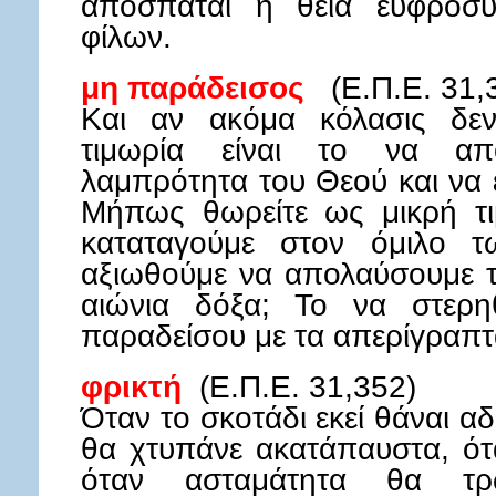
αποσπάται η θεία ευφροσ
φίλων.
μη παράδεισος
(Ε.Π.Ε. 31,
Και αν ακόμα κόλασις δε
τιμωρία είναι το να α
λαμπρότητα του Θεού και να ε
Μήπως θωρείτε ως μικρή τι
καταταγούμε στον όμιλο τ
αξιωθούμε να απολαύσουμε τ
αιώνια δόξα; Το να στερη
παραδείσου με τα απερίγραπτ
φρικτή
(Ε.Π.Ε. 31,352)
Όταν το σκοτάδι εκεί θάναι α
θα χτυπάνε ακατάπαυστα, ότ
όταν ασταμάτητα θα τ