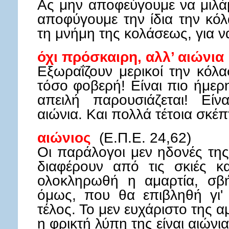
Ας μην αποφεύγουμε να μιλάμ
αποφύγουμε την ίδια την κό
τη μνήμη της κολάσεως, για ν
όχι πρόσκαιρη, αλλ’ αιώνια
Εξωραΐζουν μερικοί την κόλασ
τόσο φοβερή! Είναι πιο ήμερ
απειλή παρουσιάζεται! Είν
αιώνια. Και πολλά τέτοια σκέπ
αιώνιος
(Ε.Π.Ε. 24,62)
Οι παράλογοι μεν ηδονές τη
διαφέρουν από τις σκιές κ
ολοκληρωθή η αμαρτία, σβή
όμως, που θα επιβληθή γι'
τέλος. Το μεν ευχάριστο της α
η φρικτή λύπη της είναι αιώνια