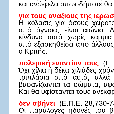
και ανώφελα οπωσδήποτε θα 
για τους αναξίους της ιερ
Η κόλασις για όσους χειροτ
από άγνοια, είναι αιώνια. 
κίνδυνο αυτό χωρίς καμμιά 
από εξασκηθείσα από άλλους π
ο Κριτής.
πολεμική εναντίον τους
(Ε.Π
Όχι χίλια ή δέκα χιλιάδες χρόν
τριπλάσια από αυτά, αλλά
βασανίζωνται τα σώματα, αφ
Και θα υφίστανται τους ανέκφ
δεν σβήνει
(Ε.Π.Ε. 28,730-7
Οι παράλογες ηδονές του β