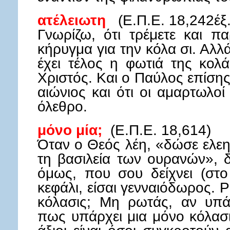
ατέλειωτη
(Ε.Π.Ε. 18,242έξ.
Γνωρίζω, ότι τρέμετε και π
κήρυγμα για την κόλα σι. Αλλά 
έχει τέλος η φωτιά της κολ
Χριστός. Και ο Παύλος επίσης τ
αιώνιος και ότι οι αμαρτωλο
όλεθρο.
μόνο μία;
(Ε.Π.Ε. 18,614)
Όταν ο Θεός λέη, «δώσε ελε
τη βασιλεία των ουρανών», δ
όμως, που σου δείχνει (στ
κεφάλι, είσαι γενναιόδωρος. 
κόλασις; Μη ρωτάς, αν υπά
πως υπάρχει μια μόνο κόλασ