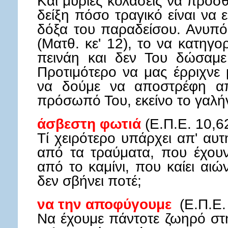
Και μύριες κολάσεις να προσθ
δείξη πόσο τραγικό είναι να
δόξα του παραδείσου. Ανυπ
(Ματθ. κε' 12), το να κατηγο
πεινάη και δεν Του δώσαμε
Προτιμότερο να μας έρριχνε
να δούμε να αποστρέφη απ
πρόσωπό Του, εκείνο το γαλή
άσβεστη φωτιά
(Ε.Π.Ε. 10,6
Τί χειρότερο υπάρχει απ' αυτ
από τα τραύματα, που έχουν
από το καμίνι, που καίει αι
δεν σβήνει ποτέ;
να την αποφύγουμε
(Ε.Π.Ε.
Να έχουμε πάντοτε ζωηρό στ