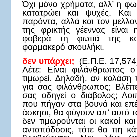
Όχι μόνο χρήματα, αλλ’ η φωτ
κατατρώει και ψυχές. Και
παρόντα, αλλά και τον μελλον
της φρικτής γέεννας είναι 
φοβερά τη φωτιά της κο
φαρμακερό σκουλήκι.
δεν υπάρχει;
(Ε.Π.Ε. 17,574
Λέτε: Είναι φιλάνθρωπος ο
τιμωρεί. Δηλαδή, αν κολάση τ
για σας φιλάνθρωπος; Βλέπε
σας οδηγεί ο διάβολος; Λοι
που πήγαν στα βουνά και επ
άσκησι, θα φύγουν απ’ αυτό 
δεν τιμωρούνται οι κακοί κα
ανταπόδοσις, τότε θα πη κάπ