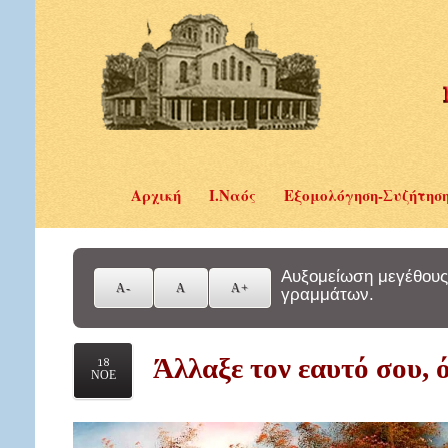
Αρχική
Ι.Ναός
Εξομολόγηση-Συζήτησ
Αυξομείωση μεγέθους
γραμμάτων.
Άλλαξε τον εαυτό σου, ό
18
ΝΟΕ