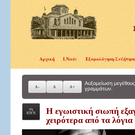
Αρχική
Ι.Ναός
Εξομολόγηση-Συζήτησ
Αυξομείωση μεγέθους
γραμμάτων.
Η εγωιστική σιωπή εξαγ
04
ΙΟΥΝ
χειρότερα από τα λόγια