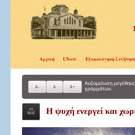
Αρχική
Ι.Ναός
Εξομολόγηση-Συζήτησ
Αυξομείωση μεγέθους
γραμμάτων.
Η ψυχή ενεργεί και χωρ
09
ΜΑΪ