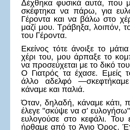
Δέχθηκα φυσικά αυτά, που μο
σκέφτηκα να πάρω, για ευλο
Γέροντα και να βάλω στο χέρ
μαζί μου. Τράβηξα, λοιπόν, τ
του Γέροντα.
Εκείνος τότε άνοιξε το μάτι
χέρι του, μου άρπαξε το κομ
να προσεύχεται με το δικό το
Ο Γιατρός τα έχασε. Εμείς 
άλλο αδελφό —σκεφτήκαμε
κάναμε και παλιά.
Όταν, δηλαδή, κάναμε κάτι, 
έλεγε "σκύψε να σ’ ευλογήσω"
ευλογούσε στο κεφάλι. Του ε
ήρθαμε από το Άγιο Όρος. Έχ