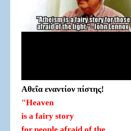
Αθεΐα εναντίον πίστης!
"Heaven
is a fairy story
for people afraid of the