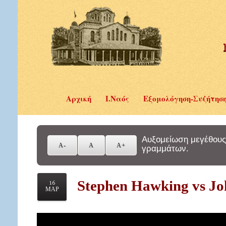
Αρχική
Ι.Ναός
Εξομολόγηση-Συζήτησ
Αυξομείωση μεγέθους
γραμμάτων.
Stephen Hawking vs J
16
ΜΑΡ