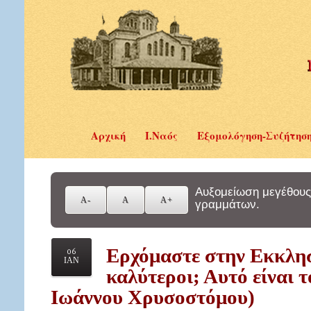
Αρχική
Ι.Ναός
Εξομολόγηση-Συζήτησ
Αυξομείωση μεγέθους
γραμμάτων.
Ερχόμαστε στην Εκκλησ
06
ΙΑΝ
καλύτεροι; Αυτό είναι τ
Ιωάννου Χρυσοστόμου)