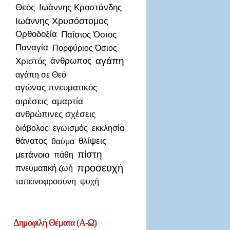
Θεός
Ιωάννης Κροστάνδης
Ιωάννης Χρυσόστομος
Ορθοδοξία
Παΐσιος Όσιος
Παναγία
Πορφύριος Όσιος
αγάπη
Χριστός
άνθρωπος
αγάπη σε Θεό
αγώνας πνευματικός
αιρέσεις
αμαρτία
ανθρώπινες σχέσεις
διάβολος
εγωισμός
εκκλησία
θάνατος
θλίψεις
θαύμα
πίστη
μετάνοια
πάθη
προσευχή
πνευματική ζωή
ταπεινοφροσύνη
ψυχή
Δημοφιλή
Θέματα (Α-Ω)