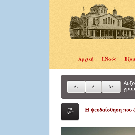
Αρχική
Ι.Ναός
Εξομ
Αυξο
γραμ
Η ψευδαίσθηση που ζ
28
ΑΥΓ