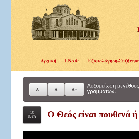
Αρχική
Ι.Ναός
Εξομολόγηση-Συζήτησ
Αυξομείωση μεγέθους
γραμμάτων.
Ο Θεός είναι πουθενά ή
15
ΙΟΥΛ