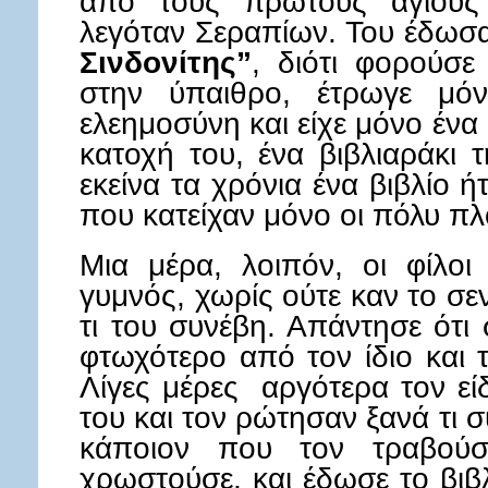
από τους πρώτους αγίους 
λεγόταν Σεραπίων. Του έδωσ
Σινδονίτης”
, διότι φορούσε
στην ύπαιθρο, έτρωγε μόν
ελεημοσύνη και είχε μόνο ένα
κατοχή του, ένα βιβλιαράκι 
εκείνα τα χρόνια ένα βιβλίο ήτ
που κατείχαν μόνο οι πόλυ πλ
Μια μέρα, λοιπόν, οι φίλοι
γυμνός, χωρίς ούτε καν το σε
τι του συνέβη. Απάντησε ότ
φτωχότερο από τον ίδιο και 
Λίγες μέρες αργότερα τον εί
του και τον ρώτησαν ξανά τι 
κάποιον που τον τραβούσ
χρωστούσε, και έδωσε το βιβλ