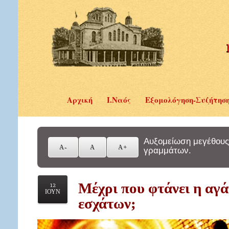
Αρχική
Ι.Ναός
Εξομολόγηση-Συζήτησ
Αυξομείωση μεγέθους
γραμμάτων.
Μέχρι που φτάνει η αγά
12
ΙΟΥΝ
εσχάτων;