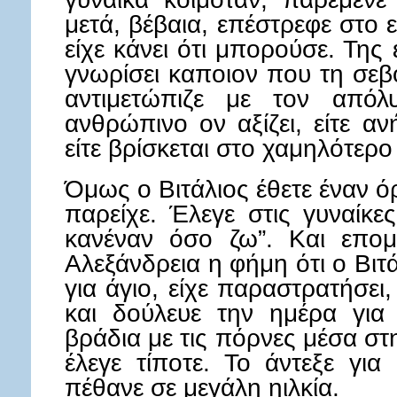
μετά, βέβαια, επέστρεφε στο 
είχε κάνει ότι μπορούσε. Της 
γνωρίσει καποιον που τη σεβ
αντιμετώπιζε με τον από
ανθρώπινο ον αξίζει, είτε α
είτε βρίσκεται στο χαμηλότερο
Όμως ο Βιτάλιος έθετε έναν ό
παρείχε. Έλεγε στις γυναίκε
κανέναν όσο ζω”. Και επο
Αλεξάνδρεια η φήμη ότι ο Βιτ
για άγιο, είχε παραστρατήσει,
και δούλευε την ημέρα για
βράδια με τις πόρνες μέσα στ
έλεγε τίποτε. Το άντεξε γι
πέθανε σε μεγάλη ηιλκία.