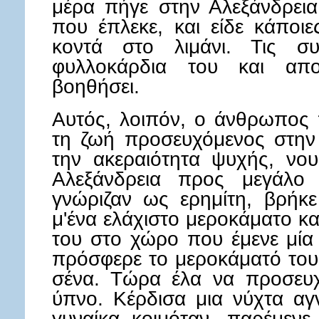
μέρα πήγε στην Αλεξάνδρεια
που έπλεκε, και είδε κάποι
κοντά στο λιμάνι. Τις σ
φυλλοκάρδια του και απ
βοηθήσει.
Αυτός, λοιπόν, ο άνθρωπος 
τη ζωή προσευχόμενος στην 
την ακεραιότητα ψυχής, νου
Αλεξάνδρεια προς μεγάλο
γνώριζαν ως ερημίτη, βρήκε
μ'ένα ελάχιστο μεροκάματο κα
του στο χώρο που έμενε μία 
πρόσφερε το μεροκάματό του, 
σένα. Τώρα έλα να προσευχ
ύπνο. Κέρδισα μια νύχτα αγν
γυναίκα κοιμόταν, παρέμενε