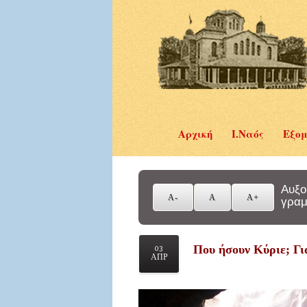
Αρχική
Ι.Ναός
Εξομ
Αυξο
γραμ
Που ήσουν Κύριε; Για
03
ΑΠΡ