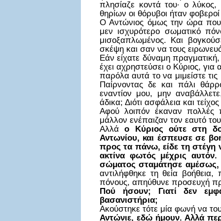
πλησίαζε κοντά του· ο λύκος,
θηρίων οι θόρυβοι ήταν φοβεροί 
Ο Αντώνιος όμως την ώρα που
μεν ισχυρότερο σωματικό πόνο
μισοξαπλωμένος. Και βογκούσ
σκέψη και σαν να τους ειρωνευό
Εάν είχατε δύναμη πραγματική,
έχει αχρηστεύσει ο Κύριος, για
παρόλα αυτά το να μιμείστε τι
Παίρνοντας δε και πάλι θάρρο
εναντίον μου, μην αναβάλλετε
άδικα; Διότι ασφάλεια και τείχο
Αφού λοιπόν έκαναν πολλές πρ
μάλλον ενέπαιζαν τον εαυτό του
Αλλά
ο Κύριος ούτε στη δ
Αντωνίου, και έσπευσε σε βο
προς τα πάνω, είδε τη στέγη να
ακτίνα φωτός μέχρις αυτόν. 
σώματος σταμάτησε αμέσως, κα
αντιλήφθηκε τη θεία βοήθεια,
πόνους, απηύθυνε προσευχή προ
Πού ήσουν; Γιατί δεν εμ
βασανιστήρια;
Ακούστηκε τότε μία φωνή να του
Αντώνιε, εδώ ήμουν. Αλλά πε