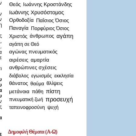
ν
Θεός
Ιωάννης Κροστάνδης
Ιωάννης Χρυσόστομος
ν
ν
Ορθοδοξία
Παΐσιος Όσιος
η
Παναγία
Πορφύριος Όσιος
ς
αγάπη
Χριστός
άνθρωπος
,
αγάπη σε Θεό
.
αγώνας πνευματικός
α
ε
αιρέσεις
αμαρτία
ανθρώπινες σχέσεις
ι
διάβολος
εγωισμός
εκκλησία
υ
θάνατος
θλίψεις
θαύμα
υ
α
πίστη
μετάνοια
πάθη
υ
προσευχή
πνευματική ζωή
ν
ς
ταπεινοφροσύνη
ψυχή
α
Δημοφιλή
Θέματα (Α-Ω)
ε