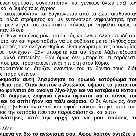
 ενώ ορμούσε, συγκρατιόταν· και γενικώς όλων μαζί τω
και ο θυμός τους άγριος.
 κακοποιούνταν και δαγκωνόταν από τα ζώα, αισθανότα
, αλλά ατρόμητος και με εντονότερη νηφαλιότητα, ήτα
ε μεν λόγω του σωματικού πόνου, με νηφάλια όμως τ
ταν έλεγε·
 έφθανε και ένας μόνο από εσάς να έλθει. Αλλά επειδή σά
 αυτό, αν και προσπαθείτε να με φοβίσετε με το πλήθος σας
ς μορφές των αλόγων θηρίων είναι γνώρισμα της αδυναμίας
ς, συνέχισε· Εάν μπορείτε και αν έχετε λάβει εξουσί
, αλλά επιτεθείτε. Εάν όμως δεν μπορείτε, τι ταράζεστ
ς που μας προστατεύει είναι η πίστη στον Κύριο.
οσπάθειες, έτριζαν εναντίον του τα δόντια τους, διότ
ς παρά εκείνον.
οκιμασία αυτή λησμόνησε το ηρωικό κατόρθωμα το
ήθειά του. Όταν λοιπόν ο Αντώνιος ύψωσε τα μάτια το
 φαίνεται ότι ανοίγει λίγο-λίγο και να κατεβαίνει κάποι
Οι δαίμονες ξαφνικά έγιναν άφαντοι και ο πόνος το
ι το σπίτι ήταν και πάλι ακέραιο.
Ο δε Αντώνιος, ότα
 πήρε βαθειά αναπνοή και αφού ανακουφίστηκε από του
ς την οπτασία που του παρουσιάστηκε, και είπε·
φανίστηκες από την αρχή για να μου παύσεις τ
 λέει:
ρίμενα να δω το αγώνισμά σου. Αφού λοιπόν άντεξες μ